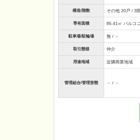
構造/階数
その他 20戸 /
専有面積
85.41㎡ バル
駐車場/駐輪場
無 / －
取引態様
仲介
用途地域
近隣商業地域
管理組合/管理形態
－ / －