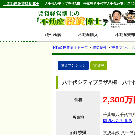
←不動産賃貸経営博士
八千代シティプラザA棟｜千葉県八千代市八千代台東1-17-12
物件検索
不動産購入
不動産売却
不動産投資博士トップ
>
収益物件
>
投資マンショ
都道府県別の収益物件一覧
投資マンション
賃貸中
北
東
関
信
東
関
中
九
神奈川
和歌山
鹿児島
青森
秋田
岩手
宮城
山形
福島
東京
埼玉
千葉
茨城
栃木
群馬
新潟
富山
石川
福井
長野
山梨
静岡
愛知
岐阜
三重
大阪
兵庫
京都
滋賀
奈良
鳥取
岡山
島根
広島
山口
香川
徳島
愛媛
高知
福岡
佐賀
長崎
熊本
大分
宮崎
沖縄
海
北
東
州・
海
西
国・
州
八千代シティプラザA棟 八千
道
北
四
2,300
価格
陸
国
千葉県八千代市八
所在地
周辺地図を見る
沿線/交通
京成本線 八千代台