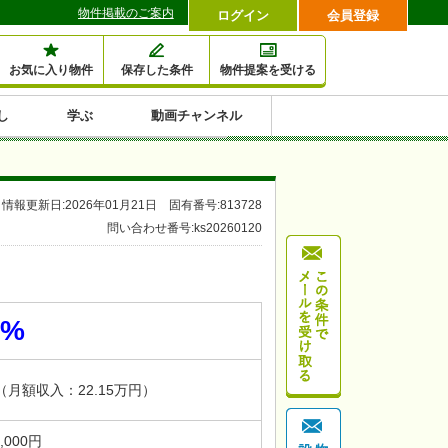
物件掲載のご案内
ログイン
会員登録
お気に入り物件
保存した条件
物件提案を受ける
し
学ぶ
動画チャンネル
セミナー情報検索
滞納・退去
相続・税金
金融・保険
空室対策
賃貸管理
土地活用
口コミ
特集から収益物件を探す
情報更新日:2026年01月21日 固有番号:813728
1,000万円以下小額投
早い者勝ち東京23区
10%以上アパート投
現況満室で安心物件
人気の築浅・新築物
問い合わせ番号:ks20260120
資
資
件
内
5%
円（月額収入：22.15万円）
7,000円