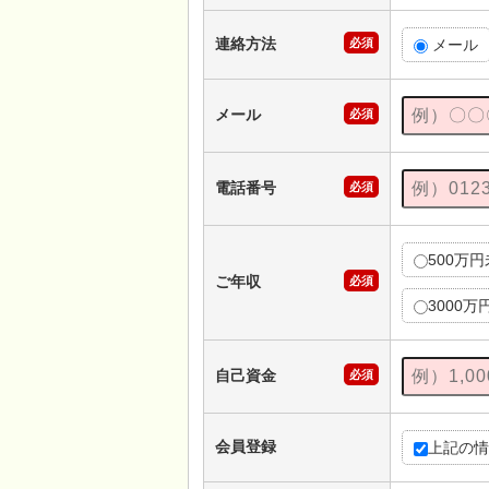
連絡方法
必須
メール
メール
必須
電話番号
必須
500万
ご年収
必須
3000万
自己資金
必須
会員登録
上記の情