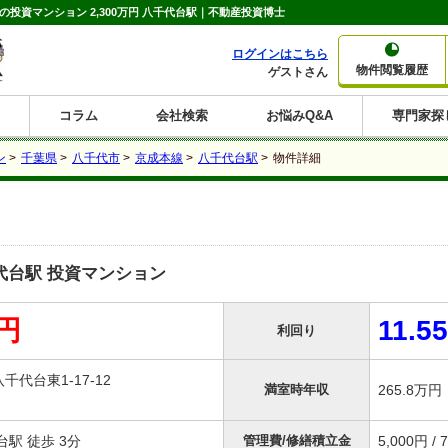
の投資マンション 2,300万円 八千代台駅｜不動産投資博士
ログインはこちら
物件閲覧履歴
ゲストさん
コラム
会社検索
お悩みQ&A
専門家探
大家さんコラム
賃貸経営コラム
購入コラム
売却コラム
ン
>
千葉県
>
八千代市
>
京成本線
>
八千代台駅
>
物件詳細
種別から収益物件を探す
利回りから収益物件を探す
一棟売りマンション
一棟売りアパート
ホテルペンション
投資マンション
一棟売りビル
店舗・事務所
賃貸併用住宅
工場・倉庫
戸建賃貸
新築住宅
土地
利回り10%以上
利回り11%以上
利回り12%以上
利回り13%以上
利回り14%以上
利回り15%以上
利回り16%以上
利回り7%以上
利回り8%以上
利回り9%以上
代台駅 投資マンション
万円
11.5
利回り
千代台東1-17-12
満室時年収
265.8万
駅 徒歩 3分
管理費/修繕積立金
5,000円 / 