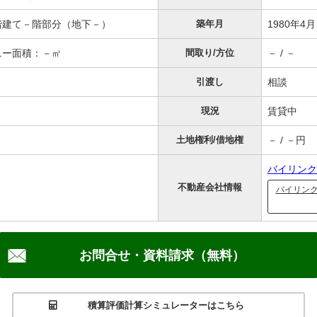
 3階建て－階部分（地下－）
築年月
1980年4
コニー面積：－㎡
間取り/方位
－ / －
引渡し
相談
現況
賃貸中
土地権利/借地権
－ / －円
バイリンク
不動産会社情報
バイリン
お問合せ・資料請求（無料）
積算評価計算シミュレーターはこちら