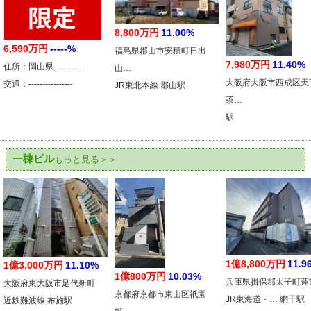
8,800万円
11.00%
6,590万円
-----%
福島県郡山市安積町日出
7,980万円
11.40%
住所：岡山県 -----------
山…
大阪府大阪市西成区天
交通：----------------
JR東北本線 郡山駅
茶…
駅
一棟ビル
もっと見る＞＞
1億8,800万円
11.9
1億3,000万円
11.10%
1億800万円
10.03%
兵庫県揖保郡太子町蓮
大阪府東大阪市足代新町
京都府京都市東山区祇園
JR東海道・… 網干駅
近鉄難波線 布施駅