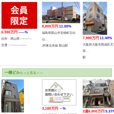
8,800万円
11.00%
6,590万円
-----%
福島県郡山市安積町日出
7,980万円
11.40%
住所：岡山県 -----------
山…
大阪府大阪市西成区天
交通：----------------
JR東北本線 郡山駅
茶…
駅
一棟ビル
もっと見る＞＞
3,180万円
－%
2億6,800万円
5.37