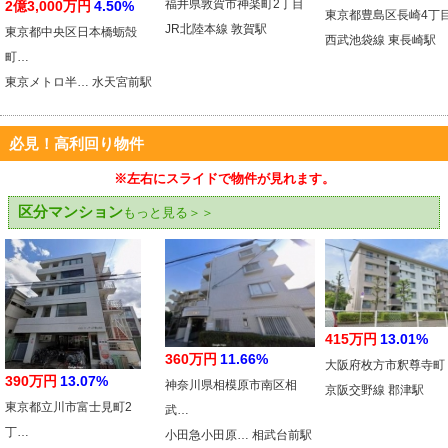
福井県敦賀市神楽町2丁目
2億3,000万円
4.50%
東京都豊島区長崎4丁
JR北陸本線 敦賀駅
東京都中央区日本橋蛎殻
西武池袋線 東長崎駅
町…
東京メトロ半… 水天宮前駅
必見！高利回り物件
※左右にスライドで物件が見れます。
区分マンション
もっと見る＞＞
415万円
13.01%
360万円
11.66%
大阪府枚方市釈尊寺町
390万円
13.07%
神奈川県相模原市南区相
京阪交野線 郡津駅
東京都立川市富士見町2
武…
丁…
小田急小田原… 相武台前駅