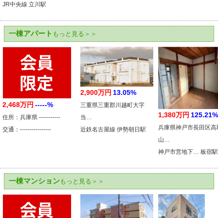
JR中央線 立川駅
一棟アパート
もっと見る＞＞
2,900万円
13.05%
2,468万円
-----%
三重県三重郡川越町大字
1,380万円
125.21%
住所：兵庫県 -----------
当…
兵庫県神戸市長田区高
交通：----------------
近鉄名古屋線 伊勢朝日駅
山…
神戸市営地下… 板宿駅
一棟マンション
もっと見る＞＞