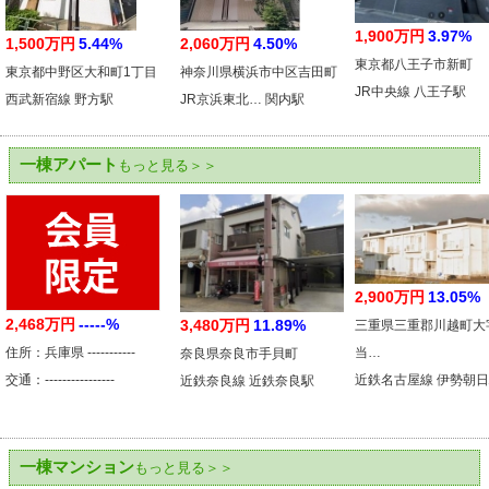
1,900万円
3.97%
1,500万円
5.44%
2,060万円
4.50%
東京都八王子市新町
東京都中野区大和町1丁目
神奈川県横浜市中区吉田町
JR中央線 八王子駅
西武新宿線 野方駅
JR京浜東北… 関内駅
一棟アパート
もっと見る＞＞
2,900万円
13.05%
2,468万円
-----%
3,480万円
11.89%
三重県三重郡川越町大
住所：兵庫県 -----------
当…
奈良県奈良市手貝町
交通：----------------
近鉄名古屋線 伊勢朝
近鉄奈良線 近鉄奈良駅
一棟マンション
もっと見る＞＞