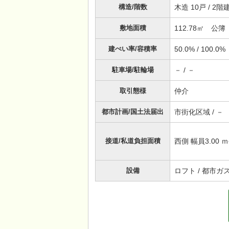
構造/階数
木造 10戸 / 
敷地面積
112.78㎡ 公簿 
建ぺい率/容積率
50.0% / 100.0%
駐車場/駐輪場
－ / －
取引態様
仲介
都市計画/国土法届出
市街化区域 / －
接道/私道負担面積
西側 幅員3.00 ｍ公
設備
ロフト / 都市ガス