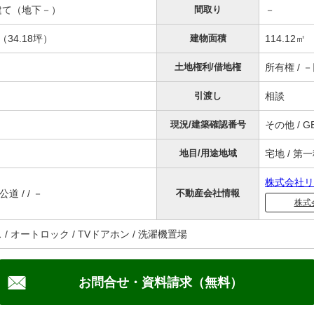
2階建て（地下－）
間取り
－
（34.18坪）
建物面積
114.12㎡
土地権利/借地権
所有権 / 
引渡し
相談
現況/建築確認番号
その他 / G
地目/用途地域
宅地 / 
株式会社リ
道 / / －
不動産会社情報
株式
 / オートロック / TVドアホン / 洗濯機置場
お問合せ・資料請求（無料）