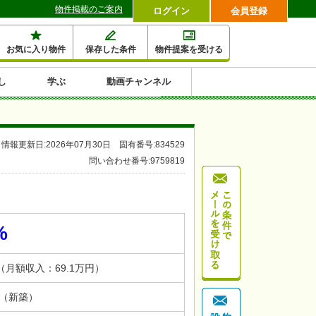
物件掲載のご案内
ログイン
会員登録
お気に入り物件
保存した条件
物件提案を受ける
し
学ぶ
動画チャンネル
セミナー情報検索
滞納・退去
相続・税金
金融・保険
空室対策
賃貸管理
土地活用
口コミ
特集から収益物件を探す
情報更新日:2026年07月30日 固有番号:834529
1,000万円以下小額投
早い者勝ち東京23区
10%以上アパート投
現況満室で安心物件
人気の築浅・新築物
問い合わせ番号:9759819
資
資
件
内
%
円（月額収入：69.1万円）
月（新築）