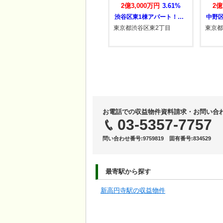
2億3,000万円
3.61%
2億7,080万円
4.20%
2億
国…
渋谷区東1棟アパート！融資相談受付中！中…
中野区1棟アパート！融資相談受付中！中国…
東京都渋谷区東2丁目
東京都中野区弥生町4丁目
東京都
お電話での収益物件資料請求・お問い合
03-5357-7757
問い合わせ番号:9759819 固有番号:834529
最寄駅から探す
新高円寺駅の収益物件