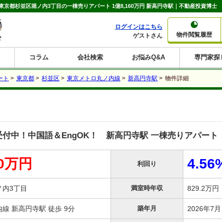
京都杉並区堀ノ内3丁目の一棟売りアパート 1億8,160万円 新高円寺駅｜不動産投資博士
ログインはこちら
物件閲覧履歴
ゲストさん
コラム
会社検索
お悩みQ&A
専門家探
大家さんコラム
賃貸経営コラム
購入コラム
売却コラム
ート
>
東京都
>
杉並区
>
東京メトロ丸ノ内線
>
新高円寺駅
>
物件詳細
種別から収益物件を探す
利回りから収益物件を探す
一棟売りマンション
一棟売りアパート
ホテルペンション
投資マンション
一棟売りビル
店舗・事務所
賃貸併用住宅
工場・倉庫
戸建賃貸
新築住宅
土地
利回り10%以上
利回り11%以上
利回り12%以上
利回り13%以上
利回り14%以上
利回り15%以上
利回り16%以上
利回り7%以上
利回り8%以上
利回り9%以上
付中！中国語＆EngOK！ 新高円寺駅 一棟売りアパート
60万円
4.56
利回り
ノ内3丁目
満室時年収
829.2万
線 新高円寺駅 徒歩 9分
築年月
2026年7