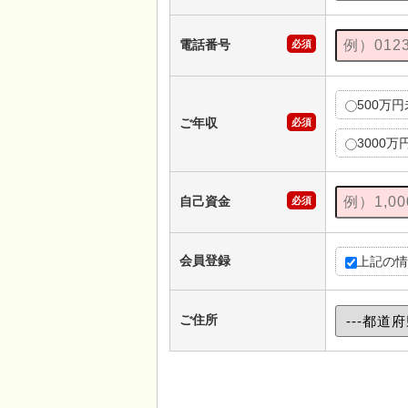
電話番号
必須
500万
ご年収
必須
3000万
自己資金
必須
会員登録
上記の情
ご住所