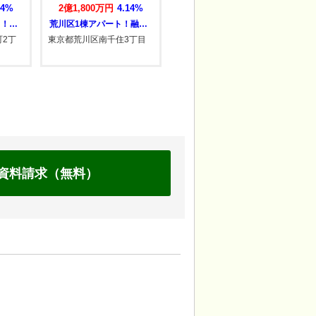
14%
1億6,500万円
4.70%
3億円
4.42%
荒川区1棟アパート！融資相談受付中！中国…
大田区1棟アパート！融資相談受付中！中国…
藤沢市辻堂1棟アパート！融資相談受付中！…
丁目
東京都大田区大森北5丁目
神奈川県藤沢市辻堂3丁目
神
台
資料請求（無料）