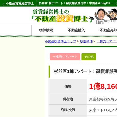
←不動産賃貸経営博士
杉並区1棟アパート！融資相談受付中！中国語＆EngOK！｜東
物件検索
不動産購入
不動産売却
不動産投資博士トップ
>
収益物件
>
一棟売りアパ
都道府県別の収益物件一覧
一棟売りアパート
その他
北
東
関
信
東
関
中
九
神奈川
和歌山
鹿児島
青森
秋田
岩手
宮城
山形
福島
東京
埼玉
千葉
茨城
栃木
群馬
新潟
富山
石川
福井
長野
山梨
静岡
愛知
岐阜
三重
大阪
兵庫
京都
滋賀
奈良
鳥取
岡山
島根
広島
山口
香川
徳島
愛媛
高知
福岡
佐賀
長崎
熊本
大分
宮崎
沖縄
海
北
東
州・
海
西
国・
州
杉並区1棟アパート！融資相談受
道
北
四
1億8,1
価格
陸
国
所在地
東京都杉並区堀
沿線/交通
東京メトロ丸ノ内