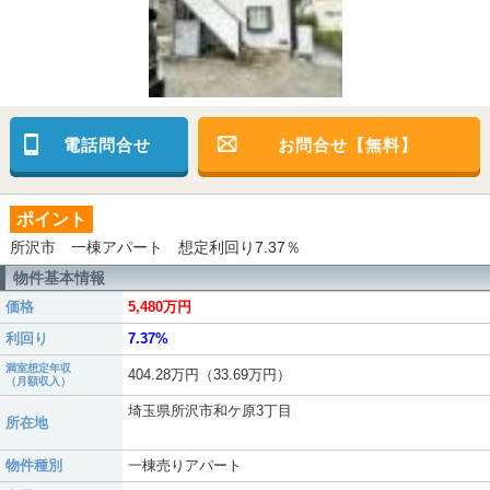
電話問合せ
お問合せ【無料】
ポイント
所沢市 一棟アパート 想定利回り7.37％
物件基本情報
価格
5,480万円
利回り
7.37%
満室想定年収
404.28万円（33.69万円）
（月額収入）
埼玉県所沢市和ケ原3丁目
所在地
物件種別
一棟売りアパート