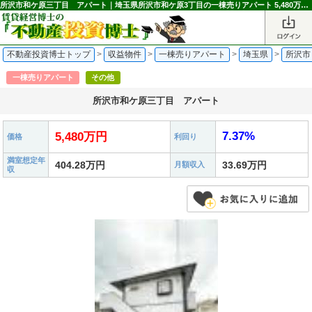
所沢市和ケ原三丁目 アパート｜埼玉県所沢市和ケ原3丁目の一棟売りアパート 5,480万円 狭山ヶ丘駅｜不動産投資博士
不動産投資博士トップ
>
収益物件
>
一棟売りアパート
>
埼玉県
>
所沢市
一棟売りアパート
その他
所沢市和ケ原三丁目 アパート
7.37%
5,480万円
価格
利回り
満室想定年
404.28万円
33.69万円
月額収入
収