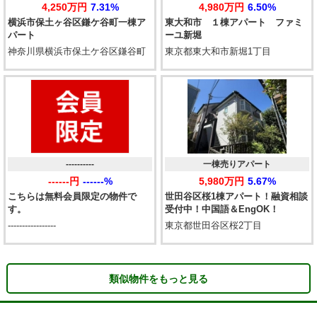
4,250万円
7.31%
4,980万円
6.50%
横浜市保土ヶ谷区鎌ケ谷町一棟ア
東大和市 １棟アパート ファミ
パート
ーユ新堀
神奈川県横浜市保土ケ谷区鎌谷町
東京都東大和市新堀1丁目
----------
一棟売りアパート
------円
------%
5,980万円
5.67%
こちらは無料会員限定の物件で
世田谷区桜1棟アパート！融資相談
す。
受付中！中国語＆EngOK！
-----------------
東京都世田谷区桜2丁目
類似物件をもっと見る