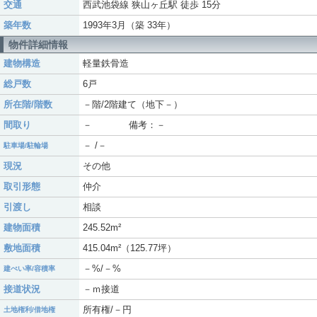
交通
西武池袋線 狭山ヶ丘駅 徒歩 15分
築年数
1993年3月（築 33年）
物件詳細情報
建物構造
軽量鉄骨造
総戸数
6戸
所在階/階数
－階/2階建て（地下－）
間取り
－ 備考：－
－ /－
駐車場/駐輪場
現況
その他
取引形態
仲介
引渡し
相談
建物面積
245.52m²
敷地面積
415.04m²（125.77坪）
－%/－%
建ぺい率/容積率
接道状況
－ｍ接道
所有権/－円
土地権利/借地権