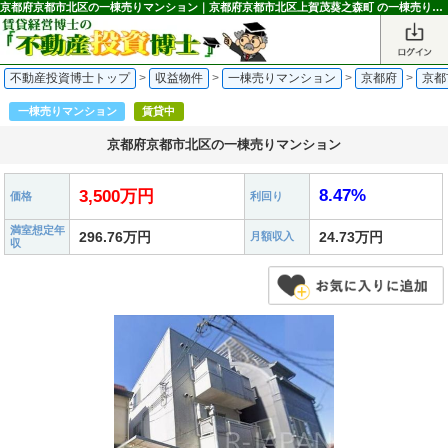
京都府京都市北区の一棟売りマンション｜京都府京都市北区上賀茂葵之森町 の一棟売りマンション 3,500万円 北山駅｜不動産投資博士
不動産投資博士トップ
>
収益物件
>
一棟売りマンション
>
京都府
>
京都
一棟売りマンション
賃貸中
京都府京都市北区の一棟売りマンション
8.47%
3,500万円
価格
利回り
満室想定年
296.76万円
24.73万円
月額収入
収