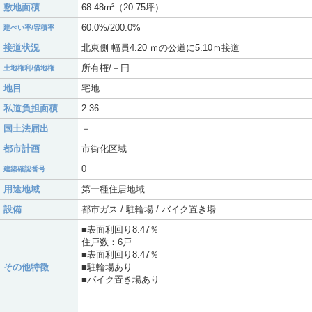
敷地面積
68.48m²（20.75坪）
60.0%/200.0%
建ぺい率/容積率
接道状況
北東側 幅員4.20 ｍの公道に5.10ｍ接道
所有権/－円
土地権利/借地権
地目
宅地
私道負担面積
2.36
国土法届出
－
都市計画
市街化区域
0
建築確認番号
用途地域
第一種住居地域
設備
都市ガス / 駐輪場 / バイク置き場
■表面利回り8.47％
住戸数：6戸
■表面利回り8.47％
その他特徴
■駐輪場あり
■バイク置き場あり