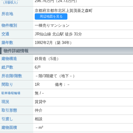
296.76万円（24.73万円）
（月額収入）
京都府京都市北区上賀茂葵之森町
所在地
周辺地図を見る
物件種別
一棟売りマンション
交通
JR仙山線 北山駅 徒歩 31分
築年数
1992年2月（築 34年）
物件詳細情報
建物構造
鉄骨造（S造）
総戸数
6戸
所在階/階数
－階/3階建て（地下－）
間取り
1R 備考：－
無 /－
駐車場/駐輪場
現況
賃貸中
取引形態
仲介
引渡し
相談
建物面積
－m²