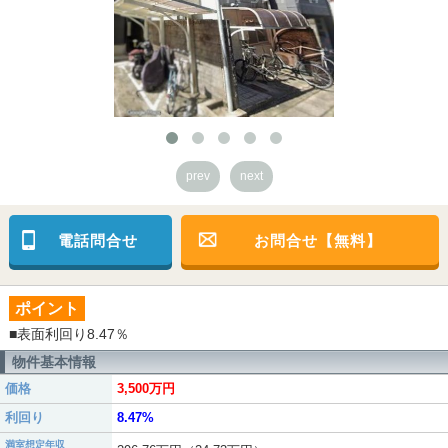
prev
next
電話問合せ
お問合せ【無料】
ポイント
■表面利回り8.47％
物件基本情報
価格
3,500万円
利回り
8.47%
満室想定年収