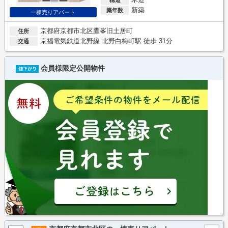
新築
築年数
一棟売りアパート
京都府京都市北区鷹峯旧土居町
住所
京福電気鉄道北野線 北野白梅町駅 徒歩 31分
交通
会員様限定公開物件