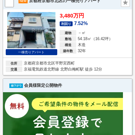
京都府京都市北区の一棟売りアパート
3,480万円
7.52%
利回り
－㎡
建物
54.18㎡（16.42坪）
敷地
木造
構造
32年
築年数
一棟売りアパート
京都府京都市北区平野宮西町
住所
京福電気鉄道北野線 北野白梅町駅 徒歩 12分
交通
会員様限定公開物件