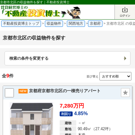
京都市北区の収益物件を探す｜不動産投資博士
不動産投資博士トップ
>
収益物件
>
関西地方
>
京都府
>
京都市北区 の収
京都市北区の収益物件を探す
検索の条件を変更する
9
全
件
並び替え
京都府京都市北区の一棟売りアパート
7,280万円
4.85%
利回り
－㎡
建物
90.49㎡（27.42坪）
敷地
木造
構造