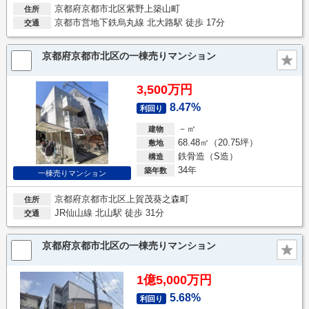
京都府京都市北区紫野上築山町
住所
京都市営地下鉄烏丸線 北大路駅 徒歩 17分
交通
京都府京都市北区の一棟売りマンション
3,500万円
8.47%
利回り
－㎡
建物
68.48㎡（20.75坪）
敷地
鉄骨造（S造）
構造
34年
築年数
一棟売りマンション
京都府京都市北区上賀茂葵之森町
住所
JR仙山線 北山駅 徒歩 31分
交通
京都府京都市北区の一棟売りマンション
1億5,000万円
5.68%
利回り