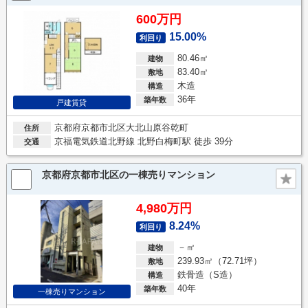
600万円
15.00%
利回り
80.46㎡
建物
83.40㎡
敷地
木造
構造
36年
築年数
戸建賃貸
京都府京都市北区大北山原谷乾町
住所
京福電気鉄道北野線 北野白梅町駅 徒歩 39分
交通
京都府京都市北区の一棟売りマンション
4,980万円
8.24%
利回り
－㎡
建物
239.93㎡（72.71坪）
敷地
鉄骨造（S造）
構造
40年
築年数
一棟売りマンション