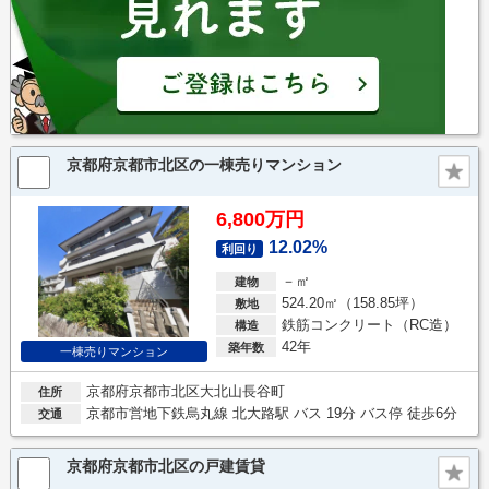
京都府京都市北区の一棟売りマンション
6,800万円
12.02%
利回り
－㎡
建物
524.20㎡（158.85坪）
敷地
鉄筋コンクリート（RC造）
構造
42年
築年数
一棟売りマンション
京都府京都市北区大北山長谷町
住所
京都市営地下鉄烏丸線 北大路駅 バス 19分 バス停 徒歩6分
交通
京都府京都市北区の戸建賃貸