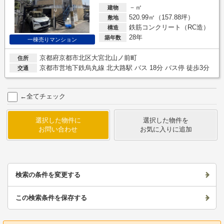
－㎡
建物
520.99㎡（157.88坪）
敷地
鉄筋コンクリート（RC造）
構造
28年
築年数
一棟売りマンション
京都府京都市北区大宮北山ノ前町
住所
京都市営地下鉄烏丸線 北大路駅 バス 18分 バス停 徒歩3分
交通
←全てチェック
選択した物件に
選択した物件を
お問い合わせ
お気に入りに追加
検索の条件を変更する
この検索条件を保存する