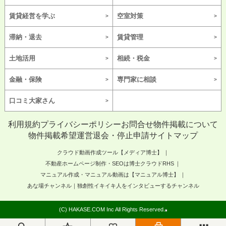
賃貸経営を学ぶ
空室対策
滞納・退去
賃貸管理
土地活用
相続・税金
金融・保険
専門家に相談
口コミ大家さん
利用規約
プライバシーポリシー
お問合せ
物件掲載について
物件掲載希望
運営
退会・停止申請
サイトマップ
クラウド動画作成ツール【メディア博士】
不動産ホームページ制作・SEOは博士クラウドRHS
マニュアル作成・マニュアル動画は【マニュアル博士】
あな場チャンネル｜独創性イキイキ人をインタビューするチャンネル
(C) HAKASE.COM Inc All Rights Reserved.