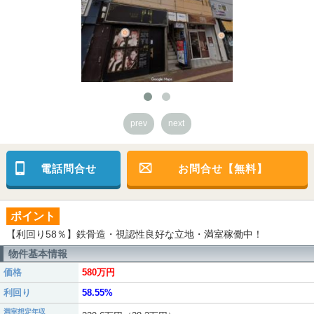
prev
next
電話問合せ
お問合せ【無料】
ポイント
【利回り58％】鉄骨造・視認性良好な立地・満室稼働中！
物件基本情報
価格
580万円
利回り
58.55%
満室想定年収