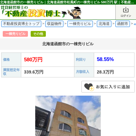
北海道函館市の一棟売りビル｜北海道函館市松風町の一棟売りビル 580万円 駅｜不動産投資博士
不動産投資博士トップ
>
収益物件
>
一棟売りビル
>
北海道
>
函館市
>
一棟売りビル
その他
北海道函館市の一棟売りビル
58.55%
580万円
価格
利回り
満室想定年
339.6万円
28.3万円
月額収入
収