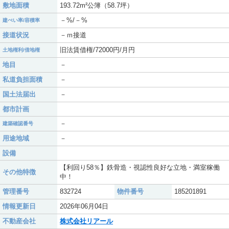
敷地面積
193.72m²公簿（58.7坪）
－%/－%
建ぺい率/容積率
接道状況
－ｍ接道
旧法賃借権/72000円/月円
土地権利/借地権
地目
－
私道負担面積
－
国土法届出
－
都市計画
－
建築確認番号
用途地域
－
設備
【利回り58％】鉄骨造・視認性良好な立地・満室稼働
その他特徴
中！
管理番号
832724
物件番号
185201891
情報更新日
2026年06月04日
不動産会社
株式会社リアール