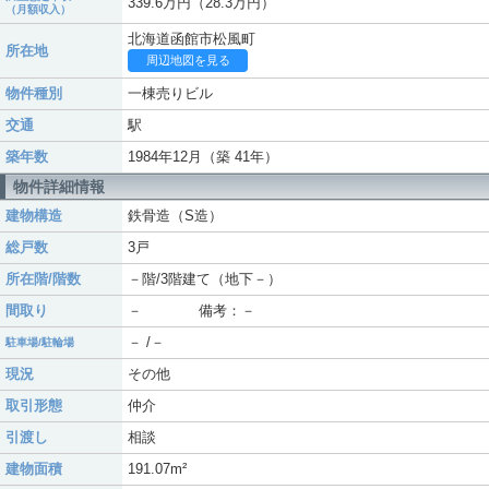
339.6万円（28.3万円）
（月額収入）
北海道函館市松風町
所在地
周辺地図を見る
物件種別
一棟売りビル
交通
駅
築年数
1984年12月（築 41年）
物件詳細情報
建物構造
鉄骨造（S造）
総戸数
3戸
所在階/階数
－階/3階建て（地下－）
間取り
－ 備考：－
－ /－
駐車場/駐輪場
現況
その他
取引形態
仲介
引渡し
相談
建物面積
191.07m²