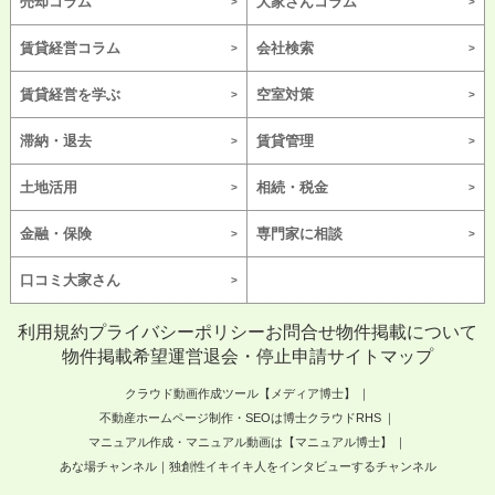
売却コラム
大家さんコラム
賃貸経営コラム
会社検索
賃貸経営を学ぶ
空室対策
滞納・退去
賃貸管理
土地活用
相続・税金
金融・保険
専門家に相談
口コミ大家さん
利用規約
プライバシーポリシー
お問合せ
物件掲載について
物件掲載希望
運営
退会・停止申請
サイトマップ
クラウド動画作成ツール【メディア博士】
不動産ホームページ制作・SEOは博士クラウドRHS
マニュアル作成・マニュアル動画は【マニュアル博士】
あな場チャンネル｜独創性イキイキ人をインタビューするチャンネル