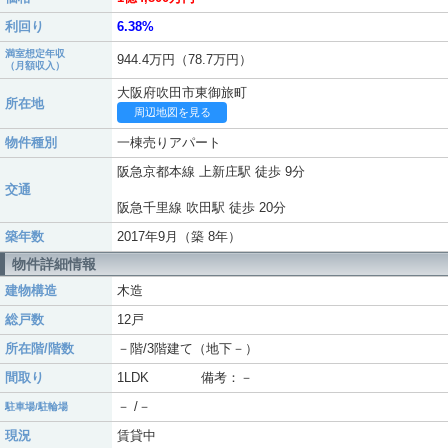
利回り
6.38%
満室想定年収
944.4万円（78.7万円）
（月額収入）
大阪府吹田市東御旅町
所在地
周辺地図を見る
物件種別
一棟売りアパート
阪急京都本線 上新庄駅 徒歩 9分
交通
阪急千里線 吹田駅 徒歩 20分
築年数
2017年9月（築 8年）
物件詳細情報
建物構造
木造
総戸数
12戸
所在階/階数
－階/3階建て（地下－）
間取り
1LDK 備考：－
－ /－
駐車場/駐輪場
現況
賃貸中