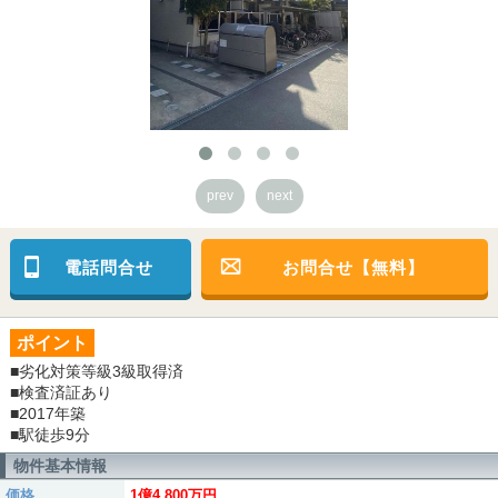
prev
next
電話問合せ
お問合せ【無料】
ポイント
■劣化対策等級3級取得済
■検査済証あり
■2017年築
■駅徒歩9分
物件基本情報
価格
1億4,800万円