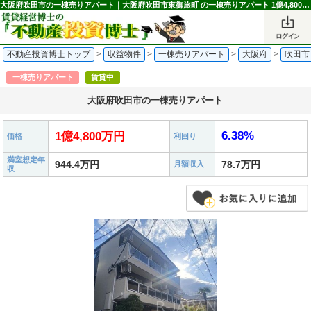
大阪府吹田市の一棟売りアパート｜大阪府吹田市東御旅町 の一棟売りアパート 1億4,800万円 上新庄駅｜不動産投資博士
不動産投資博士トップ
>
収益物件
>
一棟売りアパート
>
大阪府
>
吹田市
一棟売りアパート
賃貸中
大阪府吹田市の一棟売りアパート
6.38%
1億4,800万円
価格
利回り
満室想定年
944.4万円
78.7万円
月額収入
収