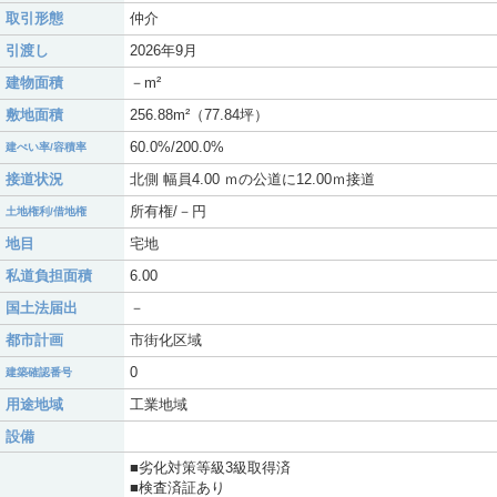
取引形態
仲介
引渡し
2026年9月
建物面積
－m²
敷地面積
256.88m²（77.84坪）
60.0%/200.0%
建ぺい率/容積率
接道状況
北側 幅員4.00 ｍの公道に12.00ｍ接道
所有権/－円
土地権利/借地権
地目
宅地
私道負担面積
6.00
国土法届出
－
都市計画
市街化区域
0
建築確認番号
用途地域
工業地域
設備
■劣化対策等級3級取得済
■検査済証あり