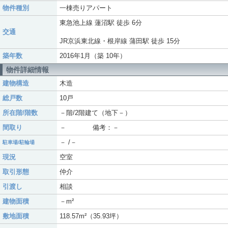
物件種別
一棟売りアパート
東急池上線 蓮沼駅 徒歩 6分
交通
JR京浜東北線・根岸線 蒲田駅 徒歩 15分
築年数
2016年1月（築 10年）
物件詳細情報
建物構造
木造
総戸数
10戸
所在階/階数
－階/2階建て（地下－）
間取り
－ 備考：－
－ /－
駐車場/駐輪場
現況
空室
取引形態
仲介
引渡し
相談
建物面積
－m²
敷地面積
118.57m²（35.93坪）