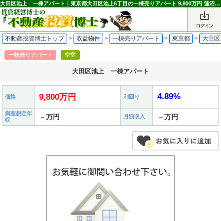
大田区池上 一棟アパート｜東京都大田区池上6丁目の一棟売りアパート 9,800万円 蓮沼駅｜不動産投資博士
不動産投資博士トップ
>
収益物件
>
一棟売りアパート
>
東京都
>
大田区
一棟売りアパート
空室
大田区池上 一棟アパート
4.89%
9,800万円
価格
利回り
満室想定年
－万円
－万円
月額収入
収