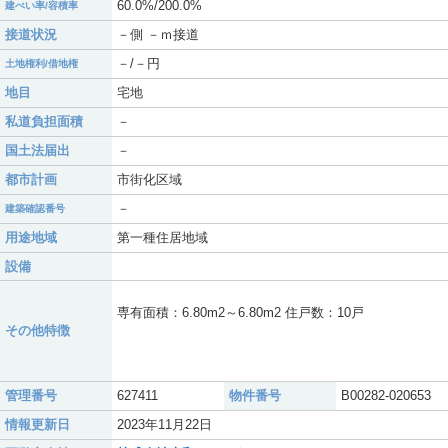
60.0%/200.0%
建ぺい率/容積率
接道状況
－側 －ｍ接道
－/－円
土地権利/借地権
地目
宅地
私道負担面積
－
国土法届出
－
都市計画
市街化区域
－
建築確認番号
用途地域
第一種住居地域
設備
専有面積：6.80m2～6.80m2 住戸数：10戸
その他特徴
管理番号
627411
物件番号
B00282-020653
情報更新日
2023年11月22日