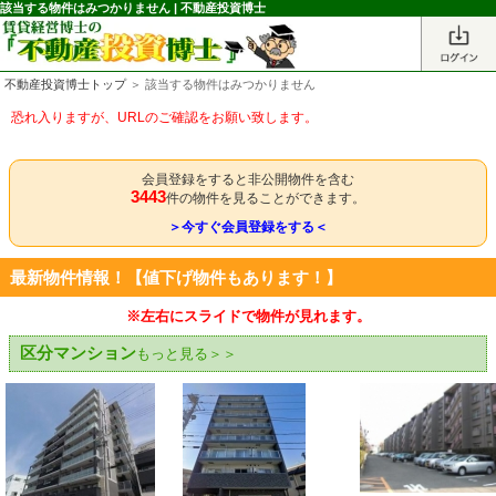
該当する物件はみつかりません | 不動産投資博士
不動産投資博士トップ
＞ 該当する物件はみつかりません
恐れ入りますが、URLのご確認をお願い致します。
会員登録をすると非公開物件を含む
3443
件の物件を見ることができます。
＞今すぐ会員登録をする＜
最新物件情報！【値下げ物件もあります！】
※左右にスライドで物件が見れます。
区分マンション
もっと見る＞＞