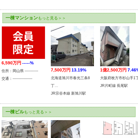
一棟マンション
もっと見る＞＞
6,590万円
-----%
7,500万円
13.19%
1億2,500万円
7.46
住所：岡山県 -----------
北海道旭川市春光三条8
大阪府枚方市杉山手1
交通：----------------
丁…
JR片町線 長尾駅
JR宗谷本線 新旭川駅
一棟ビル
もっと見る＞＞