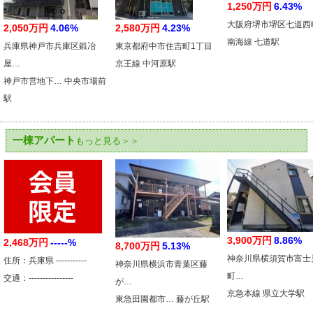
1,250万円
6.43%
大阪府堺市堺区七道西
2,050万円
4.06%
2,580万円
4.23%
南海線 七道駅
兵庫県神戸市兵庫区鍛冶
東京都府中市住吉町1丁目
屋…
京王線 中河原駅
神戸市営地下… 中央市場前
駅
一棟アパート
もっと見る＞＞
3,900万円
8.86%
2,468万円
-----%
8,700万円
5.13%
神奈川県横須賀市富士
住所：兵庫県 -----------
神奈川県横浜市青葉区藤
町…
交通：----------------
が…
京急本線 県立大学駅
東急田園都市… 藤が丘駅