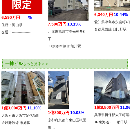
6,340万円
10.44%
6,590万円
-----%
愛知県津島市永楽町4
7,500万円
13.19%
住所：岡山県 -----------
名鉄尾西線 日比野駅
北海道旭川市春光三条8
交通：----------------
丁…
JR宗谷本線 新旭川駅
一棟ビル
もっと見る＞＞
1億8,800万円
11.9
1億3,000万円
11.10%
1億800万円
10.03%
兵庫県揖保郡太子町蓮
大阪府東大阪市足代新町
京都府京都市東山区祇園
JR東海道・… 網干駅
近鉄難波線 布施駅
町…