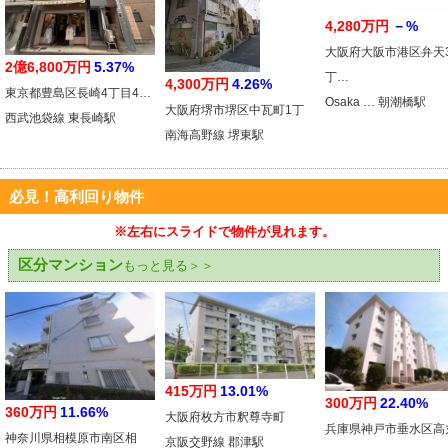
4,280万円
－%
大阪府大阪市港区弁天
2億6,800万円
5.37%
丁…
4,300万円
4.26%
東京都豊島区長崎4丁目4…
Osaka … 朝潮橋駅
大阪府堺市堺区中瓦町1丁
西武池袋線 東長崎駅
南海高野線 堺東駅
必見！高利回り物件
※左右にスライドで物件が見れます。
区分マンション
もっと見る＞＞
415万円
13.01%
300万円
22.40%
360万円
11.66%
大阪府枚方市釈尊寺町
兵庫県神戸市垂水区高
神奈川県相模原市南区相
京阪交野線 郡津駅