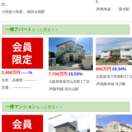
8…
武…
JR東海道・… 垂水駅
小田急小田原… 相武台前駅
一棟アパート
もっと見る＞＞
980万円
19.34%
2,468万円
-----%
7,700万円
15.53%
北海道滝川市西町4丁
住所：兵庫県 -----------
大阪府和泉市山荘町1丁目
JR函館本線 滝川駅
交通：----------------
JR阪和線 信太山駅
一棟マンション
もっと見る＞＞