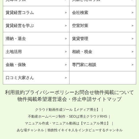
賃貸経営コラム
会社検索
賃貸経営を学ぶ
空室対策
滞納・退去
賃貸管理
土地活用
相続・税金
金融・保険
専門家に相談
口コミ大家さん
利用規約
プライバシーポリシー
お問合せ
物件掲載について
物件掲載希望
運営
退会・停止申請
サイトマップ
クラウド動画作成ツール【メディア博士】
不動産ホームページ制作・SEOは博士クラウドRHS
マニュアル作成・マニュアル動画は【マニュアル博士】
あな場チャンネル｜独創性イキイキ人をインタビューするチャンネル