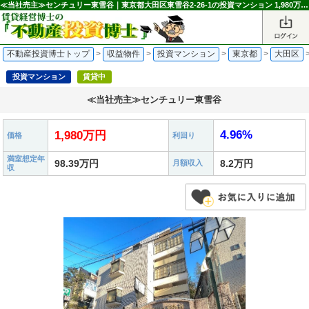
≪当社売主≫センチュリー東雪谷｜東京都大田区東雪谷2-26-1の投資マンション 1,980万円 石川台駅｜不動産投資博士
不動産投資博士トップ
>
収益物件
>
投資マンション
>
東京都
>
大田区
投資マンション
賃貸中
≪当社売主≫センチュリー東雪谷
4.96%
1,980万円
価格
利回り
満室想定年
98.39万円
8.2万円
月額収入
収