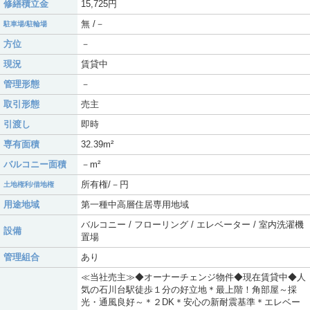
修繕積立金
15,725円
無 /－
駐車場/駐輪場
方位
－
現況
賃貸中
管理形態
－
取引形態
売主
引渡し
即時
専有面積
32.39m²
バルコニー面積
－m²
所有権/－円
土地権利/借地権
用途地域
第一種中高層住居専用地域
バルコニー / フローリング / エレベーター / 室内洗濯機
設備
置場
管理組合
あり
≪当社売主≫◆オーナーチェンジ物件◆現在賃貸中◆人
気の石川台駅徒歩１分の好立地＊最上階！角部屋～採
光・通風良好～＊２DK＊安心の新耐震基準＊エレベー