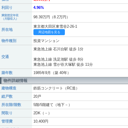
利回り
4.96%
満室想定年収
98.39万円（8.2万円）
（月額収入）
東京都大田区東雪谷2-26-1
所在地
周辺地図を見る
物件種別
投資マンション
東急池上線 石川台駅 徒歩 1分
交通
東急池上線 洗足池駅 徒歩 8分
東急池上線 雪が谷大塚駅 徒歩 11分
築年数
1985年9月（築 40年）
物件詳細情報
建物構造
鉄筋コンクリート（RC造）
総戸数
20戸
所在階/階数
5階/5階建て（地下－）
間取り
2DK（－）
管理費
10,400円