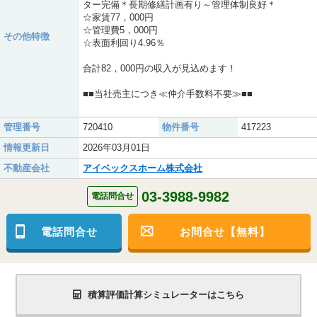
ター完備＊長期修繕計画有り～管理体制良好＊
☆家賃77，000円
☆管理費5，000円
その他特徴
☆表面利回り4.96％
合計82，000円の収入が見込めます！
■■当社売主につき≪仲介手数料不要≫■■
管理番号
720410
物件番号
417223
情報更新日
2026年03月01日
不動産会社
アイベックスホーム株式会社
03-3988-9982
電話問合せ
電話問合せ
お問合せ【無料】
積算評価計算シミュレーターはこちら