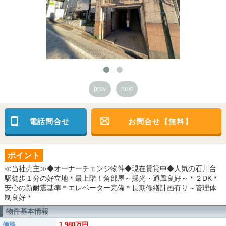
prev
next
電話問合せ
お問合せ【無料】
ポイント
≪当社売主≫◆オーナーチェンジ物件◆現在賃貸中◆人気の石川台
駅徒歩１分の好立地＊最上階！角部屋～採光・通風良好～＊２DK＊
安心の新耐震基準＊エレベーター完備＊長期修繕計画有り～管理体
制良好＊
物件基本情報
価格
1,980万円