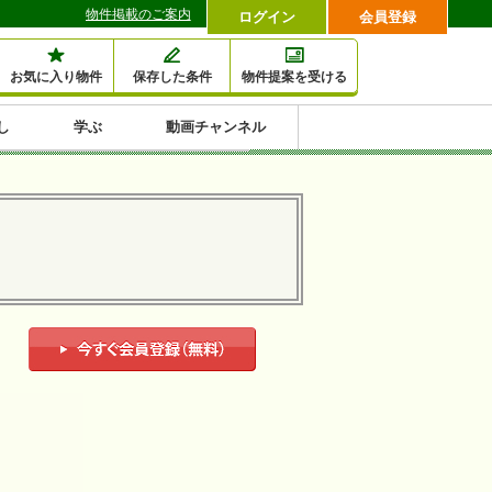
物件掲載のご案内
ログイン
会員登録
お気に入り物件
保存した条件
物件提案を受ける
し
学ぶ
動画チャンネル
セミナー情報検索
滞納・退去
相続・税金
金融・保険
空室対策
賃貸管理
土地活用
口コミ
特集から収益物件を探す
1,000万円以下小額投
早い者勝ち東京23区
10%以上アパート投
現況満室で安心物件
人気の築浅・新築物
資
資
件
内