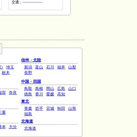
交通：----------------
信州・北陸
心
埼玉
新潟
富山
石川
福井
山梨
栃木
長野
中国・四国
鳥取
島根
岡山
広島
山口
滋賀
奈良
徳島
香川
愛媛
高知
東北
青森
岩手
宮城
秋田
山形
三重
福島
北海道
熊本
大分
北海道