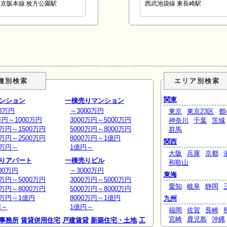
京阪本線 枚方公園駅
西武池袋線 東長崎駅
種別検索
エリア別検索
関東
ンション
一棟売りマンション
0万円
～3000万円
東京
東京23区
都
万円～1000万円
3000万円～5000万円
神奈川
千葉
茨城
0万円～1500万円
5000万円～8000万円
群馬
0万円～2500万円
8000万円～1億円
関西
0万円～
1億円～
大阪
兵庫
京都
りアパート
一棟売りビル
和歌山
00万円
～3000万円
東海
0万円～5000万円
3000万円～5000万円
愛知
岐阜
静岡
0万円～8000万円
5000万円～8000万円
0万円～1億円
8000万円～1億円
九州
円～
1億円～
福岡
佐賀
長崎
宮崎
鹿児島
沖縄
事務所
賃貸併用住宅
戸建賃貸
新築住宅・土地
工