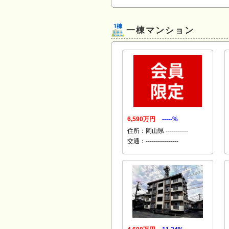
一棟マンション
6,590万円
-----%
住所：岡山県 -----------
交通：----------------