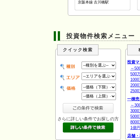
京阪本線 古川橋駅
投資物件検索メニュー
クイック検索
投資マ
～50
500
100
200
250
一棟売
～30
300
500
さらに詳しい条件でお探しの方
800
1億
店舗・