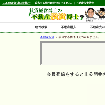
←不動産賃貸経営博士
該当する物件は見つかりません。｜不動産投資博士
物件検索
不動産購入
不動産売却
不動産投資
＞ 該当する物件は見つかりません。
都道府県別の収益物件一覧
北
東
関
信
東
関
中
九
神奈川
和歌山
鹿児島
青森
秋田
岩手
宮城
山形
福島
東京
埼玉
千葉
茨城
栃木
群馬
新潟
富山
石川
福井
長野
山梨
静岡
愛知
岐阜
三重
大阪
兵庫
京都
滋賀
奈良
鳥取
岡山
島根
広島
山口
香川
徳島
愛媛
高知
福岡
佐賀
長崎
熊本
大分
宮崎
沖縄
海
北
東
州・
海
西
国・
州
道
北
四
会員登録をすると非公開物
陸
国