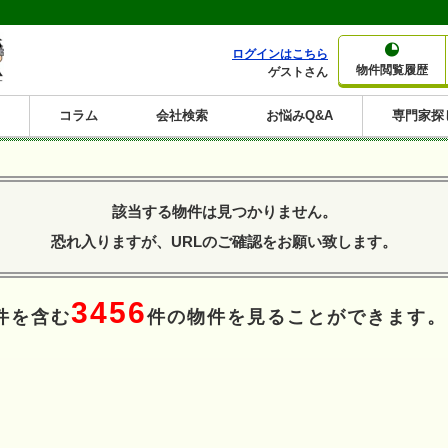
ログインはこちら
物件閲覧履歴
ゲストさん
コラム
会社検索
お悩みQ&A
専門家探
大家さんコラム
賃貸経営コラム
購入コラム
売却コラム
種別から収益物件を探す
利回りから収益物件を探す
該当する物件は見つかりません。
一棟売りマンション
一棟売りアパート
ホテルペンション
投資マンション
一棟売りビル
店舗・事務所
賃貸併用住宅
工場・倉庫
戸建賃貸
新築住宅
土地
利回り10%以上
利回り11%以上
利回り12%以上
利回り13%以上
利回り14%以上
利回り15%以上
利回り16%以上
利回り7%以上
利回り8%以上
利回り9%以上
恐れ入りますが、URLのご確認をお願い致します。
3456
件を含む
件の物件を見ることができます。