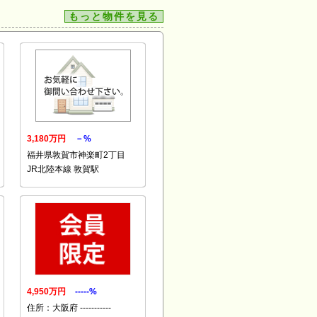
もっと物件を見る
3,180万円
－%
福井県敦賀市神楽町2丁目
JR北陸本線 敦賀駅
4,950万円
-----%
住所：大阪府 -----------