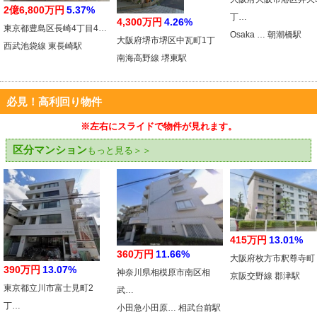
2億6,800万円
5.37%
丁…
4,300万円
4.26%
東京都豊島区長崎4丁目4…
Osaka … 朝潮橋駅
大阪府堺市堺区中瓦町1丁
西武池袋線 東長崎駅
南海高野線 堺東駅
必見！高利回り物件
※左右にスライドで物件が見れます。
区分マンション
もっと見る＞＞
415万円
13.01%
360万円
11.66%
大阪府枚方市釈尊寺町
390万円
13.07%
神奈川県相模原市南区相
京阪交野線 郡津駅
東京都立川市富士見町2
武…
丁…
小田急小田原… 相武台前駅