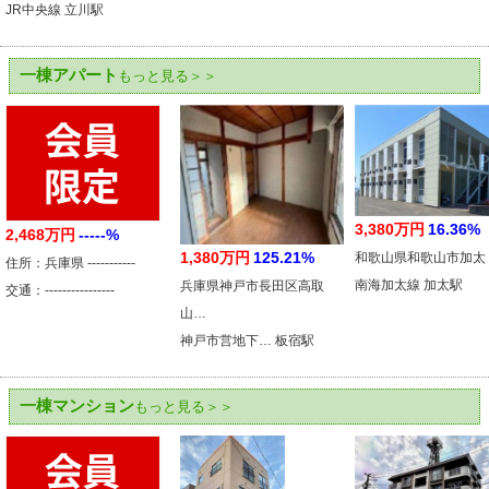
JR中央線 立川駅
一棟アパート
もっと見る＞＞
3,380万円
16.36%
2,468万円
-----%
1,380万円
125.21%
和歌山県和歌山市加太
住所：兵庫県 -----------
南海加太線 加太駅
兵庫県神戸市長田区高取
交通：----------------
山…
神戸市営地下… 板宿駅
一棟マンション
もっと見る＞＞