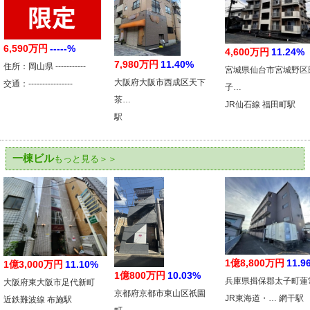
6,590万円
-----%
4,600万円
11.24%
7,980万円
11.40%
住所：岡山県 -----------
宮城県仙台市宮城野区
大阪府大阪市西成区天下
交通：----------------
子…
茶…
JR仙石線 福田町駅
駅
一棟ビル
もっと見る＞＞
1億8,800万円
11.9
1億3,000万円
11.10%
1億800万円
10.03%
兵庫県揖保郡太子町蓮
大阪府東大阪市足代新町
京都府京都市東山区祇園
JR東海道・… 網干駅
近鉄難波線 布施駅