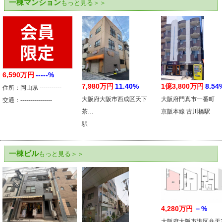
一棟マンション
もっと見る＞＞
6,590万円
-----%
7,980万円
11.40%
1億3,800万円
8.54
住所：岡山県 -----------
大阪府大阪市西成区天下
大阪府門真市一番町
交通：----------------
茶…
京阪本線 古川橋駅
駅
一棟ビル
もっと見る＞＞
4,280万円
－%
大阪府大阪市港区弁天