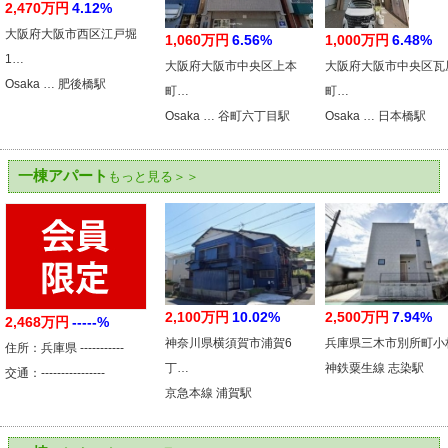
2,470万円
4.12%
大阪府大阪市西区江戸堀
1,060万円
6.56%
1,000万円
6.48%
1…
大阪府大阪市中央区上本
大阪府大阪市中央区瓦
Osaka … 肥後橋駅
町…
町…
Osaka … 谷町六丁目駅
Osaka … 日本橋駅
一棟アパート
もっと見る＞＞
2,100万円
10.02%
2,500万円
7.94%
2,468万円
-----%
神奈川県横須賀市浦賀6
兵庫県三木市別所町小
住所：兵庫県 -----------
丁…
神鉄粟生線 志染駅
交通：----------------
京急本線 浦賀駅