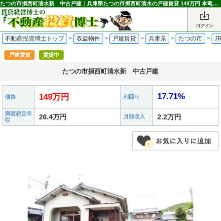
たつの市損西町清水新 中古戸建｜兵庫県たつの市揖西町清水の戸建賃貸 149万円 本竜野駅｜不動産投資博士
不動産投資博士トップ
>
収益物件
>
戸建賃貸
>
兵庫県
>
たつの市
>
J
戸建賃貸
賃貸中
たつの市損西町清水新 中古戸建
17.71%
149万円
価格
利回り
満室想定年
26.4万円
2.2万円
月額収入
収