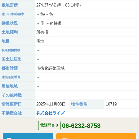
敷地面積
274.37m²公簿（83.14坪）
－%/－%
建ぺい率/容積率
接道状況
－側 －ｍ接道
土地権利
所有権
地目
宅地
－
私道負担面積
国土法届出
－
都市計画
市街化調整区域
－
建築確認番号
用途地域
－
その他特徴
情報更新日
2025年11月08日
物件番号
10719
不動産会社
株式会社ライズ
06-6232-8758
電話問合せ