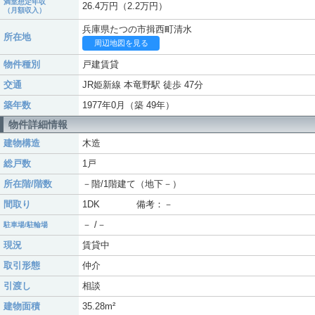
満室想定年収
26.4万円（2.2万円）
（月額収入）
兵庫県たつの市揖西町清水
所在地
周辺地図を見る
物件種別
戸建賃貸
交通
JR姫新線 本竜野駅 徒歩 47分
築年数
1977年0月（築 49年）
物件詳細情報
建物構造
木造
総戸数
1戸
所在階/階数
－階/1階建て（地下－）
間取り
1DK 備考：－
－ /－
駐車場/駐輪場
現況
賃貸中
取引形態
仲介
引渡し
相談
建物面積
35.28m²