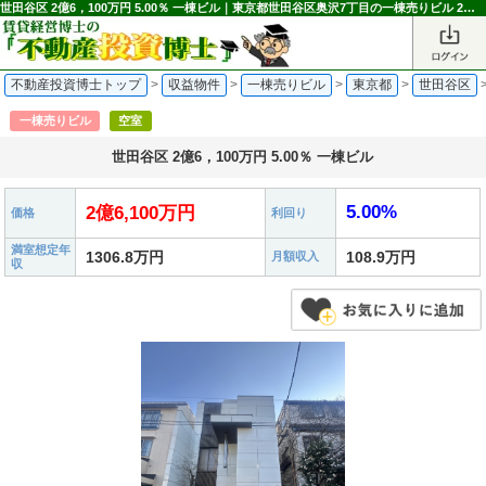
世田谷区 2億6，100万円 5.00％ 一棟ビル｜東京都世田谷区奥沢7丁目の一棟売りビル 2億6,100万円 田園調布駅｜不動産投資博士
不動産投資博士トップ
>
収益物件
>
一棟売りビル
>
東京都
>
世田谷区
一棟売りビル
空室
世田谷区 2億6，100万円 5.00％ 一棟ビル
5.00%
2億6,100万円
価格
利回り
満室想定年
1306.8万円
108.9万円
月額収入
収