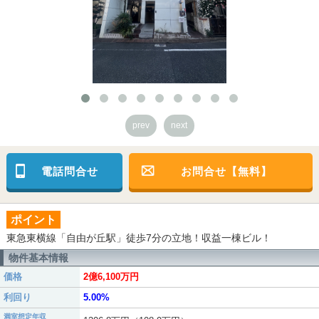
prev
next
電話問合せ
お問合せ【無料】
ポイント
東急東横線「自由が丘駅」徒歩7分の立地！収益一棟ビル！
物件基本情報
価格
2億6,100万円
利回り
5.00%
満室想定年収