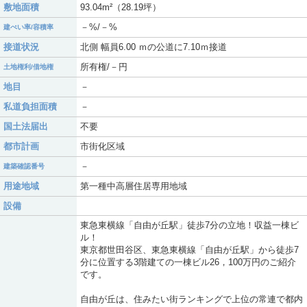
敷地面積
93.04m²（28.19坪）
－%/－%
建ぺい率/容積率
接道状況
北側 幅員6.00 ｍの公道に7.10ｍ接道
所有権/－円
土地権利/借地権
地目
－
私道負担面積
－
国土法届出
不要
都市計画
市街化区域
－
建築確認番号
用途地域
第一種中高層住居専用地域
設備
東急東横線「自由が丘駅」徒歩7分の立地！収益一棟ビ
ル！
東京都世田谷区、東急東横線「自由が丘駅」から徒歩7
分に位置する3階建ての一棟ビル26，100万円のご紹介
です。
自由が丘は、住みたい街ランキングで上位の常連で都内