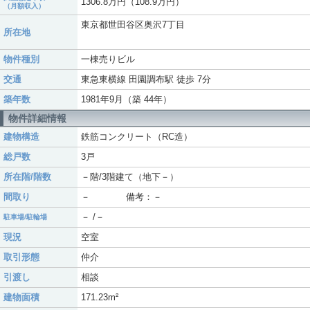
1306.8万円（108.9万円）
（月額収入）
東京都世田谷区奥沢7丁目
所在地
物件種別
一棟売りビル
交通
東急東横線 田園調布駅 徒歩 7分
築年数
1981年9月（築 44年）
物件詳細情報
建物構造
鉄筋コンクリート（RC造）
総戸数
3戸
所在階/階数
－階/3階建て（地下－）
間取り
－ 備考：－
－ /－
駐車場/駐輪場
現況
空室
取引形態
仲介
引渡し
相談
建物面積
171.23m²