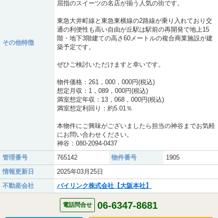
屈指のスイーツの名店が揃う人気の街です。
東急大井町線と東急東横線の2路線が乗り入れており交
通の利便性も高い自由が丘駅は駅前の再開発で地上15
階・地下3階建ての高さ60メートルの複合商業施設が建
その他特徴
築予定です。
ぜひご検討いただけますと幸いです。
物件価格：261，000，000円(税込)
想定月収：1，089，000円(税込)
満室想定年収：13，068，000円(税込)
満室想定利回り：約5.01％
本物件にご興味がございましたら担当の神谷までお気軽
にお問い合わせください。
神谷：080-2094-0437
管理番号
765142
物件番号
1905
情報更新日
2025年03月25日
不動産会社
バイリンク株式会社【大阪本社】
06-6347-8681
電話問合せ