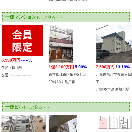
一棟マンション
もっと見る＞＞
6,590万円
-----%
1億2,100万円
5.00%
7,500万円
13.19%
住所：岡山県 -----------
東京都江東区亀戸5丁目
北海道旭川市春光三条
交通：----------------
JR総武線 亀戸駅
丁…
JR宗谷本線 新旭川駅
一棟ビル
もっと見る＞＞