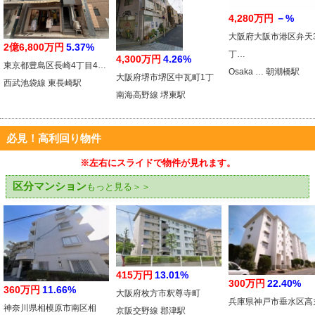
4,280万円
－%
大阪府大阪市港区弁天
2億6,800万円
5.37%
丁…
4,300万円
4.26%
東京都豊島区長崎4丁目4…
Osaka … 朝潮橋駅
大阪府堺市堺区中瓦町1丁
西武池袋線 東長崎駅
南海高野線 堺東駅
必見！高利回り物件
※左右にスライドで物件が見れます。
区分マンション
もっと見る＞＞
415万円
13.01%
300万円
22.40%
360万円
11.66%
大阪府枚方市釈尊寺町
兵庫県神戸市垂水区高
神奈川県相模原市南区相
京阪交野線 郡津駅