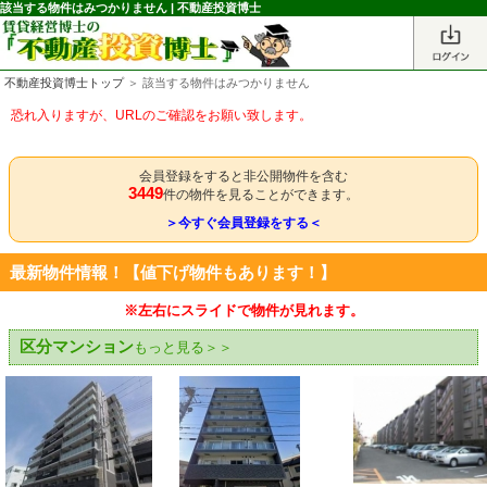
該当する物件はみつかりません | 不動産投資博士
不動産投資博士トップ
＞ 該当する物件はみつかりません
恐れ入りますが、URLのご確認をお願い致します。
会員登録をすると非公開物件を含む
3449
件の物件を見ることができます。
＞今すぐ会員登録をする＜
最新物件情報！【値下げ物件もあります！】
※左右にスライドで物件が見れます。
区分マンション
もっと見る＞＞