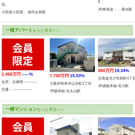
8…
武…
JR東海道・… 垂水駅
小田急小田原… 相武台前駅
一棟アパート
もっと見る＞＞
980万円
19.34%
2,468万円
-----%
7,700万円
15.53%
北海道滝川市西町4丁
住所：兵庫県 -----------
大阪府和泉市山荘町1丁目
JR函館本線 滝川駅
交通：----------------
JR阪和線 信太山駅
一棟マンション
もっと見る＞＞