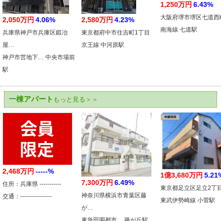
1,250万円
6.43%
大阪府堺市堺区七道西
2,050万円
4.06%
2,580万円
4.23%
南海線 七道駅
兵庫県神戸市兵庫区鍛冶
東京都府中市住吉町1丁目
屋…
京王線 中河原駅
神戸市営地下… 中央市場前
駅
一棟アパート
もっと見る＞＞
2,468万円
-----%
1億3,680万円
5.21
7,300万円
6.49%
住所：兵庫県 -----------
東京都足立区足立2丁
神奈川県横浜市青葉区藤
交通：----------------
東武伊勢崎線 小菅駅
が…
東急田園都市… 藤が丘駅