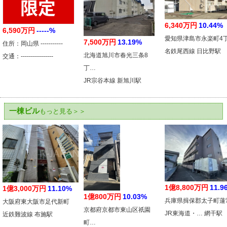
6,340万円
10.44%
6,590万円
-----%
愛知県津島市永楽町4
7,500万円
13.19%
住所：岡山県 -----------
名鉄尾西線 日比野駅
北海道旭川市春光三条8
交通：----------------
丁…
JR宗谷本線 新旭川駅
一棟ビル
もっと見る＞＞
1億8,800万円
11.9
1億3,000万円
11.10%
1億800万円
10.03%
兵庫県揖保郡太子町蓮
大阪府東大阪市足代新町
京都府京都市東山区祇園
JR東海道・… 網干駅
近鉄難波線 布施駅
町…