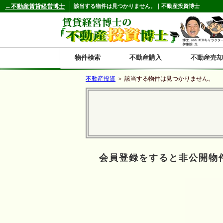
←不動産賃貸経営博士
該当する物件は見つかりません。｜不動産投資博士
物件検索
不動産購入
不動産売却
不動産投資
＞ 該当する物件は見つかりません。
都道府県別の収益物件一覧
北
東
関
信
東
関
中
九
神奈川
和歌山
鹿児島
青森
秋田
岩手
宮城
山形
福島
東京
埼玉
千葉
茨城
栃木
群馬
新潟
富山
石川
福井
長野
山梨
静岡
愛知
岐阜
三重
大阪
兵庫
京都
滋賀
奈良
鳥取
岡山
島根
広島
山口
香川
徳島
愛媛
高知
福岡
佐賀
長崎
熊本
大分
宮崎
沖縄
海
北
東
州・
海
西
国・
州
道
北
四
会員登録をすると非公開物
陸
国