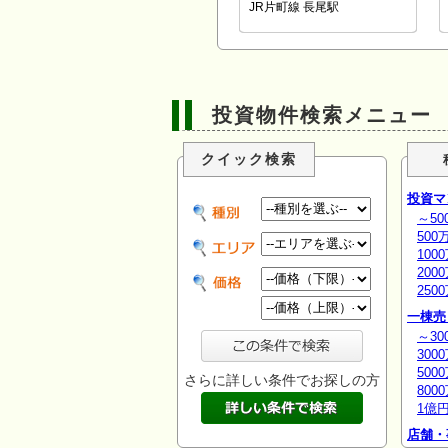
JR片町線 長尾駅
投資物件検索メニュー
クイック検索
投資マ
～50
500
100
200
250
一棟売
～30
300
500
さらに詳しい条件でお探しの方
800
1億
店舗・