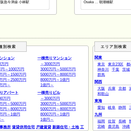
阪急今津線 小林駅
Osaka … 朝潮橋駅
種別検索
エリア別検索
関東
ンション
一棟売りマンション
0万円
～3000万円
東京
東京23区
都
万円～1000万円
3000万円～5000万円
神奈川
千葉
茨城
0万円～1500万円
5000万円～8000万円
群馬
0万円～2500万円
8000万円～1億円
関西
0万円～
1億円～
大阪
兵庫
京都
りアパート
一棟売りビル
和歌山
00万円
～3000万円
東海
0万円～5000万円
3000万円～5000万円
愛知
岐阜
静岡
0万円～8000万円
5000万円～8000万円
0万円～1億円
8000万円～1億円
九州
円～
1億円～
福岡
佐賀
長崎
宮崎
鹿児島
沖縄
事務所
賃貸併用住宅
戸建賃貸
新築住宅・土地
工