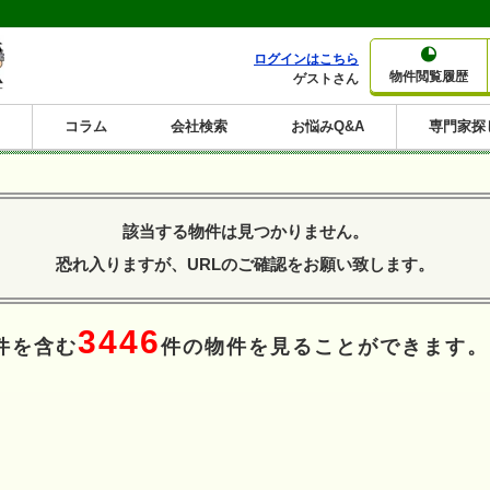
ログインはこちら
物件閲覧履歴
ゲストさん
コラム
会社検索
お悩みQ&A
専門家探
大家さんコラム
賃貸経営コラム
購入コラム
売却コラム
種別から収益物件を探す
利回りから収益物件を探す
該当する物件は見つかりません。
一棟売りマンション
一棟売りアパート
ホテルペンション
投資マンション
一棟売りビル
店舗・事務所
賃貸併用住宅
工場・倉庫
戸建賃貸
新築住宅
土地
利回り10%以上
利回り11%以上
利回り12%以上
利回り13%以上
利回り14%以上
利回り15%以上
利回り16%以上
利回り7%以上
利回り8%以上
利回り9%以上
恐れ入りますが、URLのご確認をお願い致します。
3446
件を含む
件の物件を見ることができます。