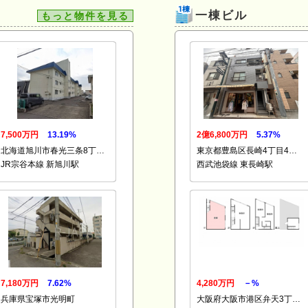
一棟ビル
もっと物件を見る
7,500万円
13.19%
2億6,800万円
5.37%
北海道旭川市春光三条8丁…
東京都豊島区長崎4丁目4…
JR宗谷本線 新旭川駅
西武池袋線 東長崎駅
7,180万円
7.62%
4,280万円
－%
兵庫県宝塚市光明町
大阪府大阪市港区弁天3丁…