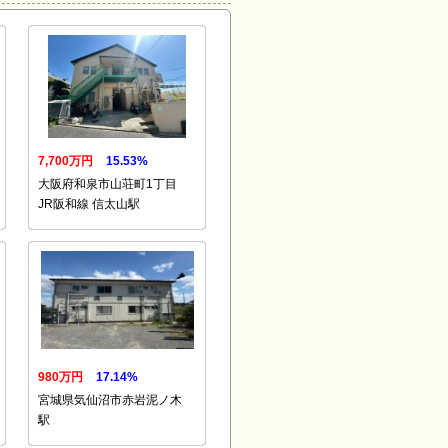
7,700万円
15.53%
大阪府和泉市山荘町1丁目
JR阪和線 信太山駅
980万円
17.14%
宮城県気仙沼市赤岩泥ノ木
駅