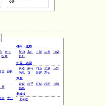
交通：----------------
信州・北陸
心
埼玉
新潟
富山
石川
福井
山梨
栃木
長野
中国・四国
鳥取
島根
岡山
広島
山口
滋賀
奈良
徳島
香川
愛媛
高知
東北
青森
岩手
宮城
秋田
山形
三重
福島
北海道
熊本
大分
北海道