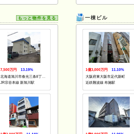
一棟ビル
もっと物件を見る
7,500万円
13.19%
1億3,000万円
11.10%
北海道旭川市春光三条8丁…
大阪府東大阪市足代新町
JR宗谷本線 新旭川駅
近鉄難波線 布施駅