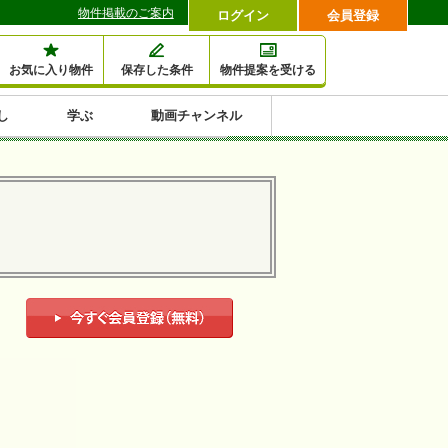
物件掲載のご案内
ログイン
会員登録
お気に入り物件
保存した条件
物件提案を受ける
し
学ぶ
動画チャンネル
セミナー情報検索
滞納・退去
相続・税金
金融・保険
空室対策
賃貸管理
土地活用
口コミ
特集から収益物件を探す
1,000万円以下小額投
早い者勝ち東京23区
10%以上アパート投
現況満室で安心物件
人気の築浅・新築物
資
資
件
内