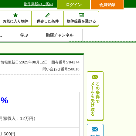
物件掲載のご案内
ログイン
会員登録
お気に入り物件
保存した条件
物件提案を受ける
し
学ぶ
動画チャンネル
セミナー情報検索
滞納・退去
相続・税金
金融・保険
空室対策
賃貸管理
土地活用
口コミ
特集から収益物件を探す
情報更新日:2025年08月12日 固有番号:784374
1,000万円以下小額投
早い者勝ち東京23区
10%以上アパート投
現況満室で安心物件
人気の築浅・新築物
問い合わせ番号:50016
資
資
件
内
0%
（月額収入：12万円）
11,600円