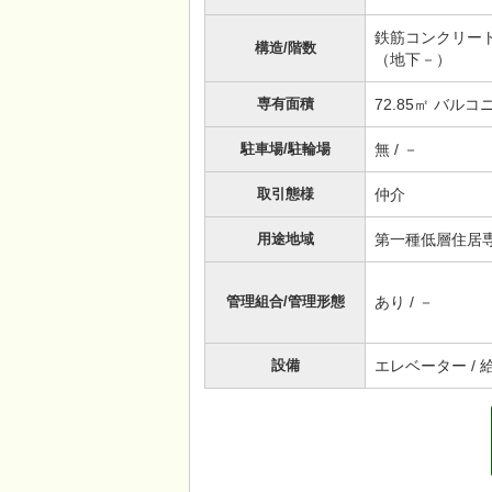
鉄筋コンクリート（
構造/階数
（地下－）
専有面積
72.85㎡ バルコ
駐車場/駐輪場
無 / －
取引態様
仲介
用途地域
第一種低層住居
管理組合/管理形態
あり / －
設備
エレベーター / 