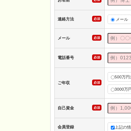
お名前
連絡方法
必須
メール
メール
必須
電話番号
必須
500万
ご年収
必須
3000万
自己資金
必須
会員登録
上記の情