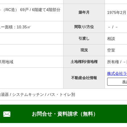
RC造） 69戸 / 6階建て4階部分
築年月
1975年2
ニー面積：10.35㎡
間取り/方位
－ / －
引渡し
相談
現況
空室
専用地域
土地権利/借地権
所有権 / 
株式会社ラ
不動産会社情報
株
給湯器 / システムキッチン / バス・トイレ別
お問合せ・資料請求（無料）