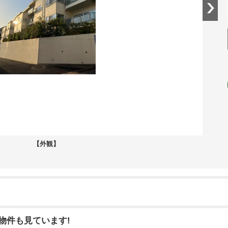
【外観】
物件も見ています!