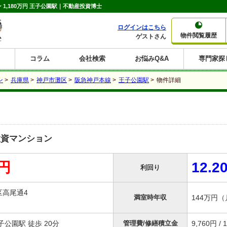
1,180万円 王子公園駅｜不動産投資博士
ログインはこちら
物件閲覧履歴
ゲストさん
コラム
会社検索
お悩みQ&A
専門家探
大家さんコラム
賃貸経営コラム
購入コラム
売却コラム
ン
>
兵庫県
>
神戸市灘区
>
阪急神戸本線
>
王子公園駅
>
物件詳細
種別から収益物件を探す
利回りから収益物件を探す
一棟売りマンション
一棟売りアパート
ホテルペンション
投資マンション
一棟売りビル
店舗・事務所
賃貸併用住宅
工場・倉庫
戸建賃貸
新築住宅
土地
利回り10%以上
利回り11%以上
利回り12%以上
利回り13%以上
利回り14%以上
利回り15%以上
利回り16%以上
利回り7%以上
利回り8%以上
利回り9%以上
投資マンション
万円
12.2
利回り
区高尾通4
満室時年収
144万円
公園駅 徒歩 20分
管理費/修繕積立金
9,760円 / 