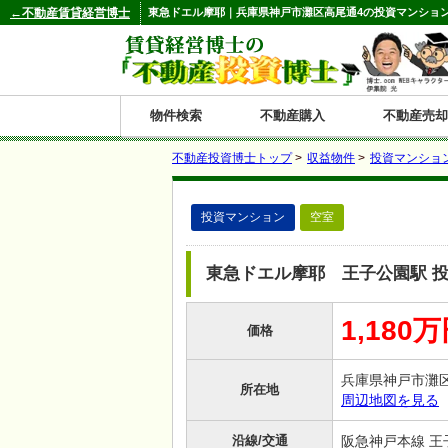
←不動産賃貸経営博士
東急ドエル摩耶｜兵庫県神戸市灘区高尾通4の投資マンション 
物件検索
不動産購入
不動産売却
不動産投資博士トップ
>
収益物件
>
投資マンショ
都道府県別の収益物件一覧
投資マンション
空室
北
東
関
信
東
関
中
九
神奈川
和歌山
鹿児島
青森
秋田
岩手
宮城
山形
福島
東京
埼玉
千葉
茨城
栃木
群馬
新潟
富山
石川
福井
長野
山梨
静岡
愛知
岐阜
三重
大阪
兵庫
京都
滋賀
奈良
鳥取
岡山
島根
広島
山口
香川
徳島
愛媛
高知
福岡
佐賀
長崎
熊本
大分
宮崎
沖縄
海
北
東
州・
海
西
国・
州
東急ドエル摩耶 王子公園駅 
道
北
四
1,180
価格
陸
国
兵庫県神戸市灘
所在地
周辺地図を見る
沿線/交通
阪急神戸本線 王子