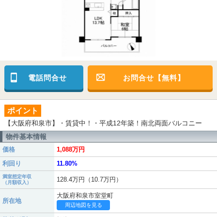
電話問合せ
お問合せ【無料】
ポイント
【大阪府和泉市】・賃貸中！・平成12年築！南北両面バルコニー
物件基本情報
価格
1,088万円
利回り
11.80%
満室想定年収
128.4万円（10.7万円）
（月額収入）
大阪府和泉市室堂町
所在地
周辺地図を見る