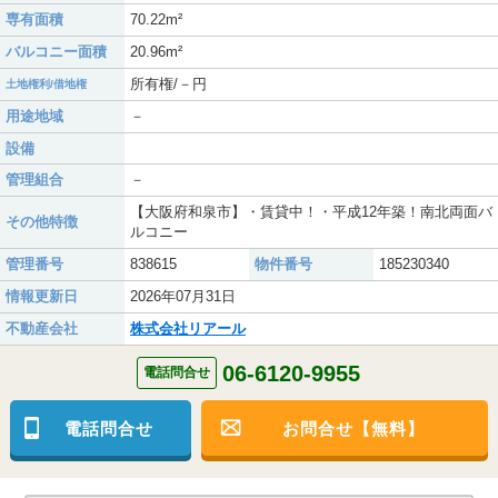
専有面積
70.22m²
バルコニー面積
20.96m²
所有権/－円
土地権利/借地権
用途地域
－
設備
管理組合
－
【大阪府和泉市】・賃貸中！・平成12年築！南北両面バ
その他特徴
ルコニー
管理番号
838615
物件番号
185230340
情報更新日
2026年07月31日
不動産会社
株式会社リアール
06-6120-9955
電話問合せ
電話問合せ
お問合せ【無料】