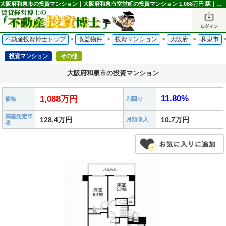
大阪府和泉市の投資マンション｜大阪府和泉市室堂町の投資マンション 1,088万円 駅｜不動産投資博士
不動産投資博士トップ
>
収益物件
>
投資マンション
>
大阪府
>
和泉市
投資マンション
その他
大阪府和泉市の投資マンション
11.80%
1,088万円
価格
利回り
満室想定年
128.4万円
10.7万円
月額収入
収