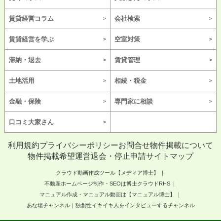
賃貸経営コラム
会社検索
賃貸経営を学ぶ
空室対策
滞納・退去
賃貸管理
土地活用
相続・税金
金融・保険
専門家に相談
口コミ大家さん
利用規約
プライバシーポリシー
お問合せ
物件掲載について
物件掲載希望
運営
退会・停止申請
サイトマップ
クラウド動画作成ツール【メディア博士】
不動産ホームページ制作・SEOは博士クラウドRHS
マニュアル作成・マニュアル動画は【マニュアル博士】
あな場チャンネル｜独創性イキイキ人をインタビューするチャンネル