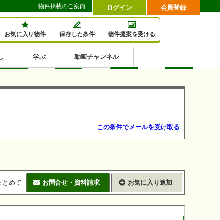
物件掲載のご案内
ログイン
会員登録
お気に入り物件
保存した条件
物件提案を受ける
し
学ぶ
動画チャンネル
セミナー情報検索
滞納・退去
相続・税金
金融・保険
空室対策
賃貸管理
土地活用
口コミ
特集から収益物件を探す
1,000万円以下小額投
早い者勝ち東京23区
10%以上アパート投
現況満室で安心物件
人気の築浅・新築物
資
資
件
内
この条件でメールを受け取る
まとめて
お問合せ・資料請求
お気に入り追加