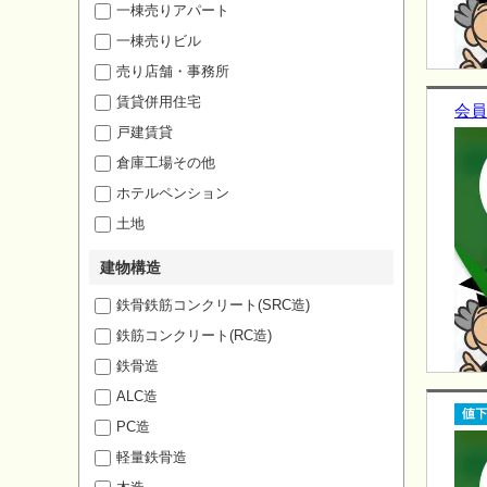
一棟売りアパート
一棟売りビル
売り店舗・事務所
賃貸併用住宅
会員
戸建賃貸
倉庫工場その他
ホテルペンション
土地
建物構造
鉄骨鉄筋コンクリート(SRC造)
鉄筋コンクリート(RC造)
鉄骨造
ALC造
PC造
軽量鉄骨造