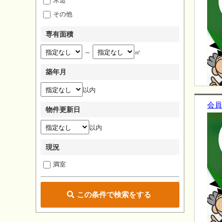
木造
その他
専有面積
～
㎡
築年月
以内
会員
物件更新日
以内
現況
満室
この条件で検索をする