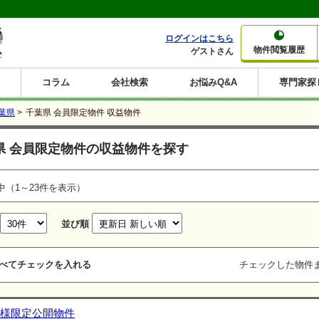
ログインはこちら
物件閲覧履歴
ゲストさん
コラム
会社検索
お悩みQ&A
専門家探
大家さんコラム
賃貸経営コラム
購入コラム
売却コラム
葉県
>
千葉県 会員限定物件 収益物件
種別から収益物件を探す
利回りから収益物件を探す
県 会員限定物件の収益物件を探す
一棟売りマンション
一棟売りアパート
ホテルペンション
投資マンション
一棟売りビル
店舗・事務所
賃貸併用住宅
工場・倉庫
戸建賃貸
新築住宅
土地
利回り10%以上
利回り11%以上
利回り12%以上
利回り13%以上
利回り14%以上
利回り15%以上
利回り16%以上
利回り7%以上
利回り8%以上
利回り9%以上
中（1～23件を表示）
並び順
べてチェックを入れる
チェックした物件
様限定公開物件