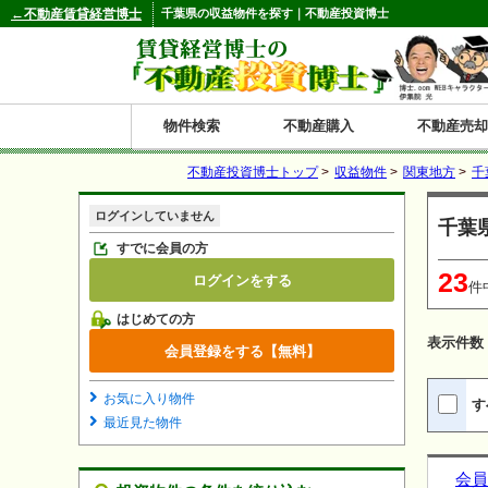
←不動産賃貸経営博士
千葉県の収益物件を探す｜不動産投資博士
物件検索
不動産購入
不動産売却
不動産投資博士トップ
>
収益物件
>
関東地方
>
千
都道府県別の収益物件一覧
ログインしていません
千葉
北
東
関
信
東
関
中
九
神奈川
和歌山
鹿児島
青森
秋田
岩手
宮城
山形
福島
東京
埼玉
千葉
茨城
栃木
群馬
新潟
富山
石川
福井
長野
山梨
静岡
愛知
岐阜
三重
大阪
兵庫
京都
滋賀
奈良
鳥取
岡山
島根
広島
山口
香川
徳島
愛媛
高知
福岡
佐賀
長崎
熊本
大分
宮崎
沖縄
すでに会員の方
23
ログインをする
海
北
東
州・
海
西
国・
州
件
はじめての方
道
北
四
表示件数
会員登録をする【無料】
陸
国
お気に入り物件
す
最近見た物件
会員