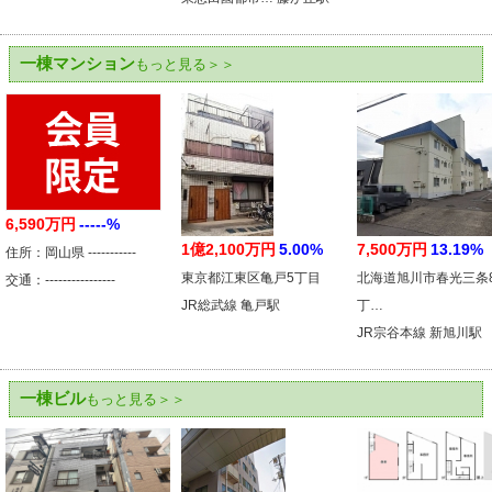
一棟マンション
もっと見る＞＞
6,590万円
-----%
1億2,100万円
5.00%
7,500万円
13.19%
住所：岡山県 -----------
東京都江東区亀戸5丁目
北海道旭川市春光三条
交通：----------------
JR総武線 亀戸駅
丁…
JR宗谷本線 新旭川駅
一棟ビル
もっと見る＞＞