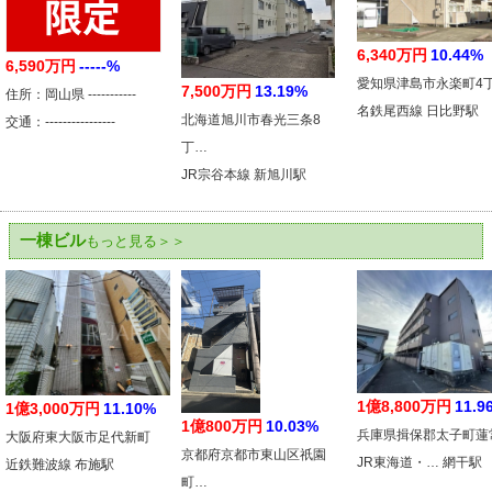
6,340万円
10.44%
6,590万円
-----%
愛知県津島市永楽町4
7,500万円
13.19%
住所：岡山県 -----------
名鉄尾西線 日比野駅
北海道旭川市春光三条8
交通：----------------
丁…
JR宗谷本線 新旭川駅
一棟ビル
もっと見る＞＞
1億8,800万円
11.9
1億3,000万円
11.10%
1億800万円
10.03%
兵庫県揖保郡太子町蓮
大阪府東大阪市足代新町
京都府京都市東山区祇園
JR東海道・… 網干駅
近鉄難波線 布施駅
町…