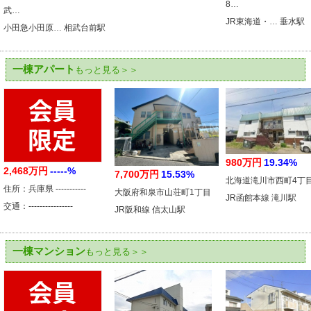
8…
武…
JR東海道・… 垂水駅
小田急小田原… 相武台前駅
一棟アパート
もっと見る＞＞
980万円
19.34%
2,468万円
-----%
7,700万円
15.53%
北海道滝川市西町4丁
住所：兵庫県 -----------
大阪府和泉市山荘町1丁目
JR函館本線 滝川駅
交通：----------------
JR阪和線 信太山駅
一棟マンション
もっと見る＞＞