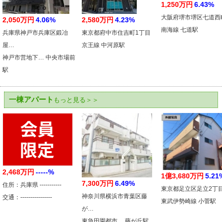
1,250万円
6.43%
大阪府堺市堺区七道西
2,050万円
4.06%
2,580万円
4.23%
南海線 七道駅
兵庫県神戸市兵庫区鍛冶
東京都府中市住吉町1丁目
屋…
京王線 中河原駅
神戸市営地下… 中央市場前
駅
一棟アパート
もっと見る＞＞
2,468万円
-----%
1億3,680万円
5.21
7,300万円
6.49%
住所：兵庫県 -----------
東京都足立区足立2丁
神奈川県横浜市青葉区藤
交通：----------------
東武伊勢崎線 小菅駅
が…
東急田園都市… 藤が丘駅