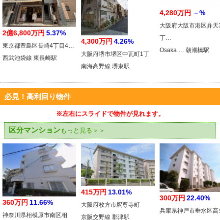
4,280万円
－%
大阪府大阪市港区弁天
2億6,800万円
5.37%
丁…
4,300万円
4.26%
東京都豊島区長崎4丁目4…
Osaka … 朝潮橋駅
大阪府堺市堺区中瓦町1丁
西武池袋線 東長崎駅
南海高野線 堺東駅
必見！高利回り物件
※左右にスライドで物件が見れます。
区分マンション
もっと見る＞＞
415万円
13.01%
300万円
22.40%
360万円
11.66%
大阪府枚方市釈尊寺町
兵庫県神戸市垂水区高
神奈川県相模原市南区相
京阪交野線 郡津駅