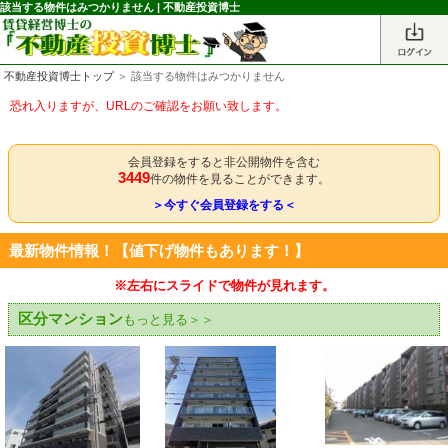
該当する物件はみつかりません | 不動産投資博士
不動産投資博士トップ
＞ 該当する物件はみつかりません
恐れ入りますが、URLのご確認をお願い致します。
会員登録をすると非公開物件を含む
3449
件の物件を見ることができます。
＞今すぐ会員登録をする＜
最新物件情報！【値下げ物件もあります！】
※左右にスライドで物件が見れます。
区分マンション
もっと見る＞＞