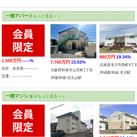
一棟アパート
もっと見る＞＞
980万円
19.34%
1,500万円
-----%
7,700万円
15.53%
北海道滝川市西町4丁
住所：奈良県 -----------
大阪府和泉市山荘町1丁目
JR函館本線 滝川駅
交通：----------------
JR阪和線 信太山駅
一棟マンション
もっと見る＞＞