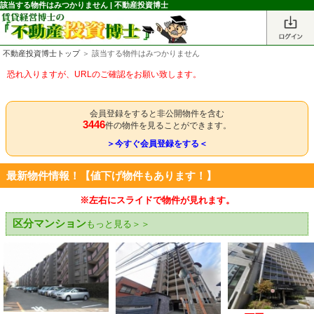
該当する物件はみつかりません | 不動産投資博士
不動産投資博士トップ
＞ 該当する物件はみつかりません
恐れ入りますが、URLのご確認をお願い致します。
会員登録をすると非公開物件を含む
3446
件の物件を見ることができます。
＞今すぐ会員登録をする＜
最新物件情報！【値下げ物件もあります！】
※左右にスライドで物件が見れます。
区分マンション
もっと見る＞＞