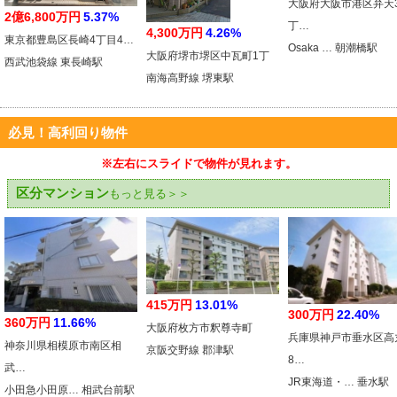
大阪府大阪市港区弁天
2億6,800万円
5.37%
丁…
4,300万円
4.26%
東京都豊島区長崎4丁目4…
Osaka … 朝潮橋駅
大阪府堺市堺区中瓦町1丁
西武池袋線 東長崎駅
南海高野線 堺東駅
必見！高利回り物件
※左右にスライドで物件が見れます。
区分マンション
もっと見る＞＞
415万円
13.01%
300万円
22.40%
360万円
11.66%
大阪府枚方市釈尊寺町
兵庫県神戸市垂水区高
神奈川県相模原市南区相
京阪交野線 郡津駅
8…
武…
JR東海道・… 垂水駅
小田急小田原… 相武台前駅