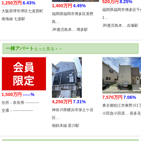
520万円
8.25%
1,250万円
6.43%
1,400万円
4.45%
福岡県福岡市博多区千
大阪府堺市堺区七道西町
福岡県福岡市博多区美野
1…
南海線 七道駅
島…
JR鹿児島本… 吉塚駅
JR鹿児島本… 博多駅
一棟アパート
もっと見る＞＞
1,500万円
-----%
7,570万円
7.06%
4,250万円
7.31%
住所：奈良県 -----------
東京都狛江市東野川1
神奈川県横浜市保土ケ谷
交通：----------------
小田急小田原… 喜多
区…
相鉄本線 星川駅