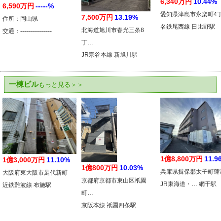
6,340万円
10.44%
6,590万円
-----%
愛知県津島市永楽町4
7,500万円
13.19%
住所：岡山県 -----------
名鉄尾西線 日比野駅
北海道旭川市春光三条8
交通：----------------
丁…
JR宗谷本線 新旭川駅
一棟ビル
もっと見る＞＞
1億8,800万円
11.9
1億3,000万円
11.10%
1億800万円
10.03%
兵庫県揖保郡太子町蓮
大阪府東大阪市足代新町
京都府京都市東山区祇園
JR東海道・… 網干駅
近鉄難波線 布施駅
町…
京阪本線 祇園四条駅