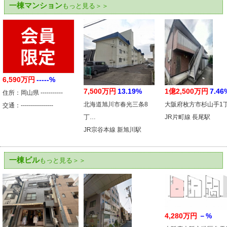
一棟マンション
もっと見る＞＞
6,590万円
-----%
7,500万円
13.19%
1億2,500万円
7.46
住所：岡山県 -----------
北海道旭川市春光三条8
大阪府枚方市杉山手1
交通：----------------
丁…
JR片町線 長尾駅
JR宗谷本線 新旭川駅
一棟ビル
もっと見る＞＞
4,280万円
－%