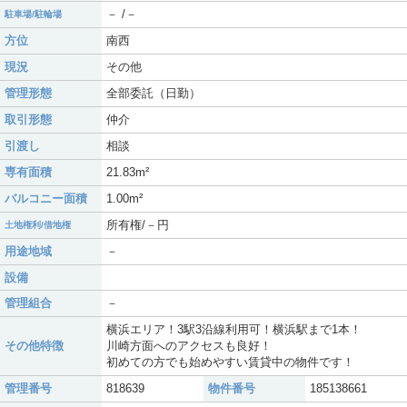
－ /－
駐車場/駐輪場
方位
南西
現況
その他
管理形態
全部委託（日勤）
取引形態
仲介
引渡し
相談
専有面積
21.83m²
バルコニー面積
1.00m²
所有権/－円
土地権利/借地権
用途地域
－
設備
管理組合
－
横浜エリア！3駅3沿線利用可！横浜駅まで1本！
その他特徴
川崎方面へのアクセスも良好！
初めての方でも始めやすい賃貸中の物件です！
管理番号
818639
物件番号
185138661