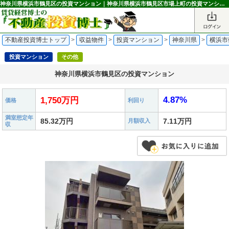
神奈川県横浜市鶴見区の投資マンション｜神奈川県横浜市鶴見区市場上町の投資マンション 1,750万円 鶴見市場駅｜不動産投資博士
不動産投資博士トップ
>
収益物件
>
投資マンション
>
神奈川県
>
横浜市
投資マンション
その他
神奈川県横浜市鶴見区の投資マンション
4.87%
1,750万円
価格
利回り
満室想定年
85.32万円
7.11万円
月額収入
収