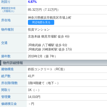
利回り
4.87%
満室想定年収
85.32万円（7.11万円）
（月額収入）
神奈川県横浜市鶴見区市場上町
所在地
周辺地図を見る
物件種別
投資マンション
京急本線 鶴見市場駅 徒歩 4分
交通
JR南武線 八丁畷駅 徒歩 6分
JR南武線 川崎新町駅 徒歩 17分
築年数
2019年2月（築 7年）
物件詳細情報
建物構造
鉄筋コンクリート（RC造）
総戸数
41戸
所在階/階数
1階/4階建て（地下－）
間取り
1K（－）
管理費
14,010円
修繕積立金
－円