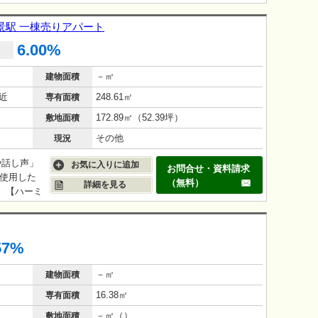
合わせた
す。 ま
金沢八景駅 一棟売りアパート
ム対応など
6.00%
 「横
はありませ
－㎡
建物面積
率：
近
248.61㎡
専有面積
172.89㎡（52.39坪）
敷地面積
その他
現況
や話し声」
お気に入りに追加
お問合せ・資料請求
使用した
（無料）
詳細を見る
す。【ハーミ
合わせた
す。 ま
ム対応など
57%
 「横
はありませ
－㎡
建物面積
率：
16.38㎡
専有面積
－㎡（）
敷地面積