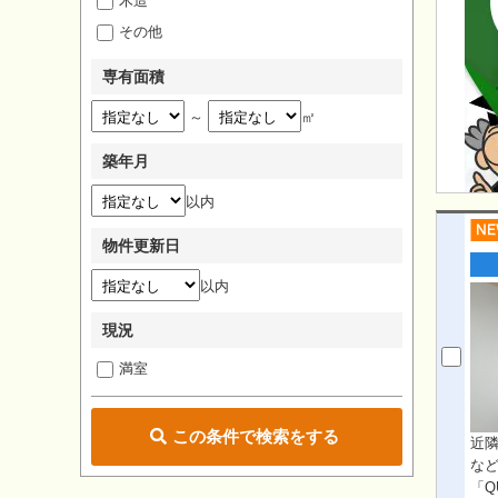
木造
その他
専有面積
～
㎡
築年月
以内
物件更新日
以内
現況
満室
この条件で検索をする
近
な
「Q