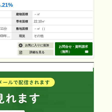
4.21%
－㎡
建物面積
22.10㎡
専有面積
11分
－㎡（）
敷地面積
鉄筋コンクリート（RC造）/17年(2009年3月)
その他
現況
お気に入りに追加
お問合せ・資料請求
（無料）
詳細を見る