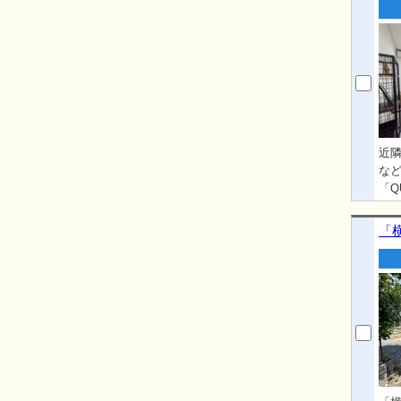
近
な
「Q
ッ
空間
「
た
も
浜
ん。
99