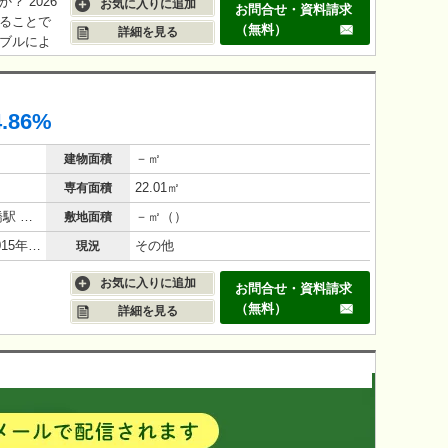
 2026
お気に入りに追加
お問合せ・資料請求
することで
（無料）
詳細を見る
ブルによ
で、一人暮
ことで、入
テージ感の
4.86%
－㎡
建物面積
22.01㎡
専有面積
横浜市営地下鉄ブルーライン 阪東橋駅 徒歩 5分
－㎡（）
敷地面積
鉄筋コンクリート（RC造）/10年(2015年12月)
その他
現況
お気に入りに追加
お問合せ・資料請求
（無料）
詳細を見る