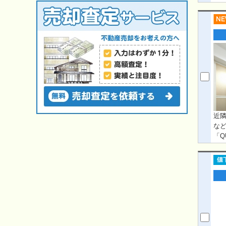
ッ
空間
た
も
浜
ん。
99
近
な
「Q
ッ
空間
た
も
浜
ん。
99