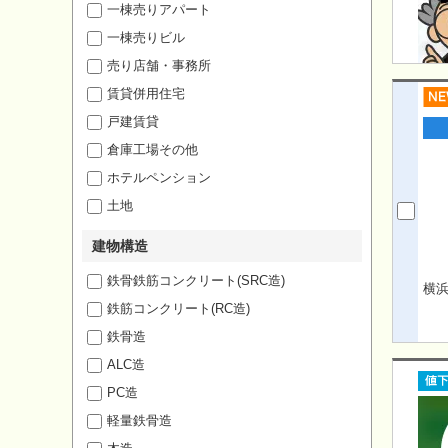
一棟売りアパート
一棟売りビル
売り店舗・事務所
賃貸併用住宅
戸建賃貸
倉庫工場その他
ホテルペンション
土地
建物構造
鉄骨鉄筋コンクリート(SRC造)
横
鉄筋コンクリート(RC造)
鉄骨造
ALC造
PC造
軽量鉄骨造