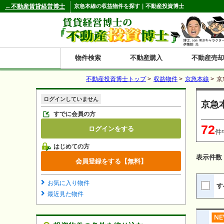
←不動産賃貸経営博士
京急本線の収益物件を探す｜不動産投資博士
物件検索
不動産購入
不動産売却
不動産投資博士トップ
>
収益物件
>
京急本線
>
京
都道府県別の収益物件一覧
ログインしていません
京急
北
東
関
信
東
関
中
九
神奈川
和歌山
鹿児島
青森
秋田
岩手
宮城
山形
福島
東京
埼玉
千葉
茨城
栃木
群馬
新潟
富山
石川
福井
長野
山梨
静岡
愛知
岐阜
三重
大阪
兵庫
京都
滋賀
奈良
鳥取
岡山
島根
広島
山口
香川
徳島
愛媛
高知
福岡
佐賀
長崎
熊本
大分
宮崎
沖縄
すでに会員の方
72
ログインをする
海
北
東
州・
海
西
国・
州
件
はじめての方
道
北
四
表示件数
会員登録をする【無料】
陸
国
お気に入り物件
す
最近見た物件