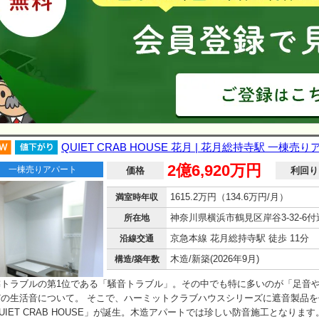
QUIET CRAB HOUSE 花月 | 花月総持寺駅 一棟売
2億6,920万円
一棟売りアパート
価格
利回り
1615.2万円（134.6万円/月）
満室時年収
神奈川県横浜市鶴見区岸谷3-32-6付
所在地
京急本線 花月総持寺駅 徒歩 11分
沿線交通
木造/新築(2026年9月)
構造/築年数
隣トラブルの第1位である「騒音トラブル」。その中でも特に多いのが「足音
どの生活音について。 そこで、ハーミットクラブハウスシリーズに遮音製品を
UIET CRAB HOUSE」が誕生。木造アパートでは珍しい防音施工となりま