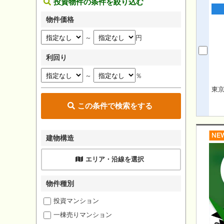
投資物件の条件を絞り込む
物件価格
～
円
利回り
～
％
東
この条件で検索をする
建物構造
エリア・沿線を選択
物件種別
投資マンション
一棟売りマンション