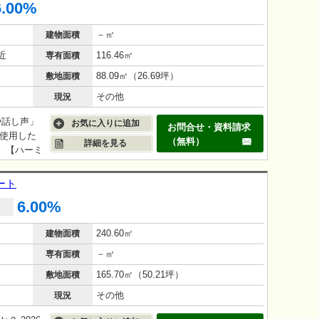
6.00%
－㎡
建物面積
近
116.46㎡
専有面積
88.09㎡（26.69坪）
敷地面積
その他
現況
や話し声」
お気に入りに追加
お問合せ・資料請求
使用した
（無料）
詳細を見る
す。【ハーミ
合わせた
す。 ま
ート
ム対応など
6.00%
 「横
はありませ
240.60㎡
建物面積
率：
－㎡
専有面積
165.70㎡（50.21坪）
敷地面積
その他
現況