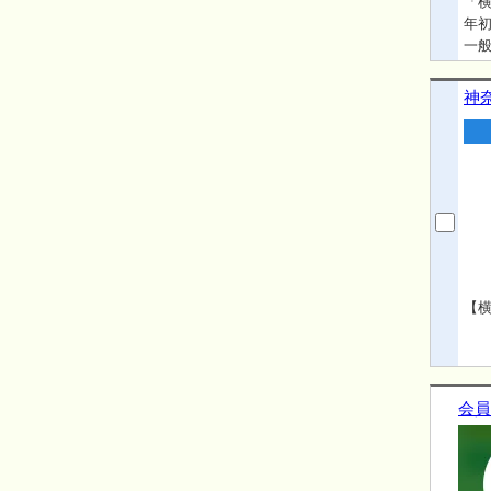
「横
年初
一
る退
ら
神
居率
ある
【横
会員