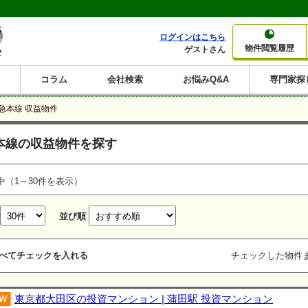
ログインはこちら
物件閲覧履歴
ゲストさん
コラム
会社検索
お悩みQ&A
専門家探
大家さんコラム
賃貸経営コラム
購入コラム
売却コラム
急本線 収益物件
種別から収益物件を探す
利回りから収益物件を探す
本線の収益物件を探す
一棟売りマンション
一棟売りアパート
ホテルペンション
投資マンション
一棟売りビル
店舗・事務所
賃貸併用住宅
工場・倉庫
戸建賃貸
新築住宅
土地
利回り10%以上
利回り11%以上
利回り12%以上
利回り13%以上
利回り14%以上
利回り15%以上
利回り16%以上
利回り7%以上
利回り8%以上
利回り9%以上
中（1～30件を表示）
並び順
べてチェックを入れる
チェックした物件
東京都大田区の投資マンション | 蒲田駅 投資マンション