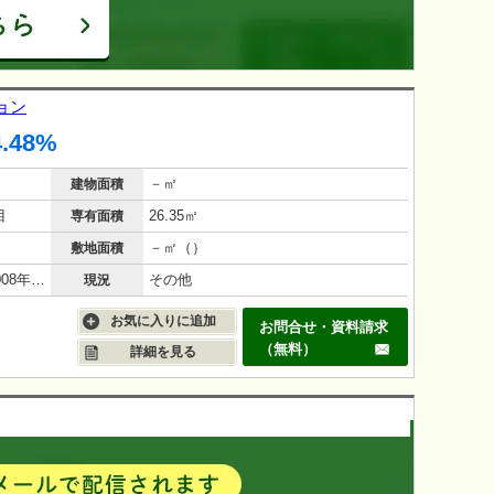
ョン
4.48%
－㎡
建物面積
目
26.35㎡
専有面積
－㎡（）
敷地面積
鉄筋コンクリート（RC造）/18年(2008年1月)
その他
現況
お気に入りに追加
お問合せ・資料請求
（無料）
詳細を見る