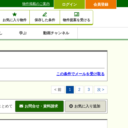
物件掲載のご案内
ログイン
会員登録
お気に入り物件
保存した条件
物件提案を受ける
し
学ぶ
動画チャンネル
セミナー情報検索
滞納・退去
相続・税金
金融・保険
空室対策
賃貸管理
土地活用
口コミ
特集から収益物件を探す
1,000万円以下小額投
早い者勝ち東京23区
10%以上アパート投
現況満室で安心物件
人気の築浅・新築物
資
資
件
内
この条件でメールを受け取る
< 前
1
2
3
次 >
まとめて
お問合せ・資料請求
お気に入り追加