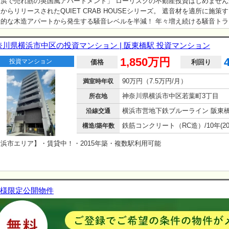
浜で売れ筋の英国風アパートメント」 ローリスクの不動産投資はじめませんか？
からリリースされたQUIET CRAB HOUSEシリーズ。 遮音材を適所に施策
般的な木造アパートから発生する騒音レベルを半減！ 年々増え続ける騒音トラ
去数を大幅に防げる施策になります。 間取りは40㎡強の1LDKタイプが主流
しの方から新婚のご夫婦、カップル・姉妹まで、幅広くターゲット層を広げる
奈川県横浜市中区の投資マンション | 阪東橋駅 投資マンション
の安定を図ります。 黒を基調にしたシンプルでモダンなExteriorと、ヴィン
1,850万円
投資マンション
建具を採用したおしゃれなInterior。 深色…
価格
利回り
90万円（7.5万円/月）
満室時年収
神奈川県横浜市中区若葉町3丁目
所在地
沿線交通
構造/築年数
浜市エリア】・賃貸中！・2015年築・複数駅利用可能
様限定公開物件