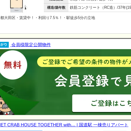
構造/築年数
都大田区・賃貸中！・利回り7.5％！・駅徒歩5分の立地
会員様限定公開物件
IET CRAB HOUSE TOGETHER with… | 国道駅 一棟売りアパート