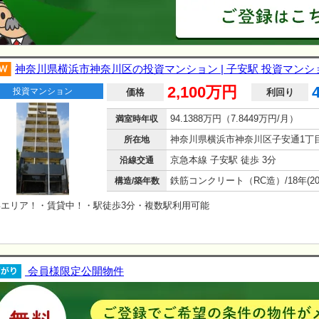
神奈川県横浜市神奈川区の投資マンション | 子安駅 投資マンシ
2,100万円
投資マンション
価格
利回り
94.1388万円（7.8449万円/月）
満室時年収
神奈川県横浜市神奈川区子安通1丁
所在地
京急本線 子安駅 徒歩 3分
沿線交通
構造/築年数
浜エリア！・賃貸中！・駅徒歩3分・複数駅利用可能
会員様限定公開物件