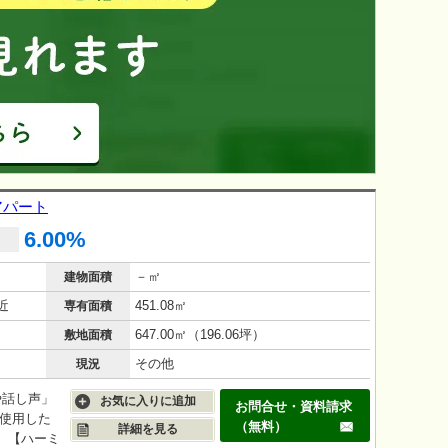
りアパート
6.00%
－㎡
建物面積
近
451.08㎡
専有面積
647.00㎡（196.06坪）
敷地面積
その他
現況
や話し声」
お気に入りに追加
お問合せ・資料請求
使用した
（無料）
詳細を見る
す。【ハーミ