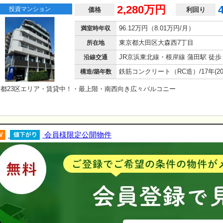
2,280万円
投資マンション
価格
利回り
96.12万円（8.01万円/月）
満室時年収
東京都大田区大森西7丁目
所在地
JR京浜東北線・根岸線 蒲田駅 徒歩 
沿線交通
構造/築年数
京都23区エリア・賃貸中！・最上階・南西向き広々バルコニー
会員様限定公開物件