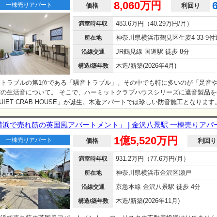
8,060万円
一棟売りアパート
価格
利回り
483.6万円（40.29万円/月）
満室時年収
神奈川県横浜市鶴見区生麦4-33-9付
所在地
JR鶴見線 国道駅 徒歩 8分
沿線交通
木造/新築(2026年4月)
構造/築年数
隣トラブルの第1位である「騒音トラブル」。その中でも特に多いのが「足音
どの生活音について。 そこで、ハーミットクラブハウスシリーズに遮音製品を
UIET CRAB HOUSE」が誕生。木造アパートでは珍しい防音施工となりま
トクラブハウスシリーズとは？】 可愛らしい英国調のデザインと入居者目線に
設計で、 特に女性からの支持が高く、入居者の女性比率は6割をこえておりま
横浜で売れ筋の英国風アパートメント」 | 金沢八景駅 一棟売りアパ
、管理体制も徹底しており、家賃徴収や入退去管理、滞納家賃の回収やクレー
1億5,520万円
一棟売りアパート
すべて自社でおこなうことで、オーナー様への一切の負担をなくしております。
価格
利回り
・川崎」エリアの投資家の方であれば1棟は所有されているといっても過言で
931.2万円（77.6万円/月）
満室時年収
 野球で例えると4番バッターのような活躍をしてくれる物件です！ ※※入居
.37％（2025年3月調べ）※※
神奈川県横浜市金沢区瀬戸
所在地
京急本線 金沢八景駅 徒歩 4分
沿線交通
木造/新築(2026年11月)
構造/築年数