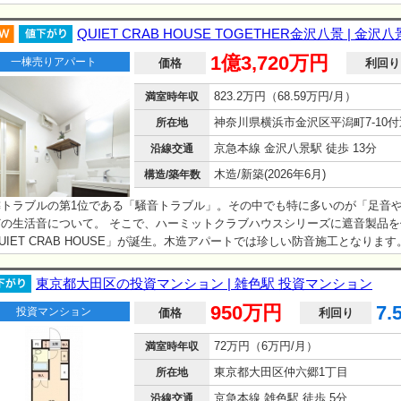
トクラブハウスシリーズとは？】 可愛らしい英国調のデザインと入居者目線に
設計で、 特に女性からの支持が高く、入居者の女性比率は6割をこえておりま
QUIET CRAB HOUSE TOGETHER金沢八景 | 
、管理体制も徹底しており、家賃徴収や入退去管理、滞納家賃の回収やクレー
1億3,720万円
一棟売りアパート
すべて自社でおこなうことで、オーナー様への一切の負担をなくしております。
価格
利回り
・川崎」エリアの投資家の方であれば1棟は所有されているといっても過言で
823.2万円（68.59万円/月）
満室時年収
 野球で例えると4番バッターのような活躍をしてくれる物件です！ ※※入居
.37％（2025年3月調べ）※※
神奈川県横浜市金沢区平潟町7-10付
所在地
京急本線 金沢八景駅 徒歩 13分
沿線交通
木造/新築(2026年6月)
構造/築年数
隣トラブルの第1位である「騒音トラブル」。その中でも特に多いのが「足音
どの生活音について。 そこで、ハーミットクラブハウスシリーズに遮音製品を
UIET CRAB HOUSE」が誕生。木造アパートでは珍しい防音施工となりま
トクラブハウスシリーズとは？】 可愛らしい英国調のデザインと入居者目線に
設計で、 特に女性からの支持が高く、入居者の女性比率は6割をこえておりま
東京都大田区の投資マンション | 雑色駅 投資マンション
、管理体制も徹底しており、家賃徴収や入退去管理、滞納家賃の回収やクレー
950万円
7.
投資マンション
すべて自社でおこなうことで、オーナー様への一切の負担をなくしております。
価格
利回り
・川崎」エリアの投資家の方であれば1棟は所有されているといっても過言で
72万円（6万円/月）
満室時年収
 野球で例えると4番バッターのような活躍をしてくれる物件です！ ※※入居
.37％（2025年3月調べ）※※
東京都大田区仲六郷1丁目
所在地
京急本線 雑色駅 徒歩 5分
沿線交通