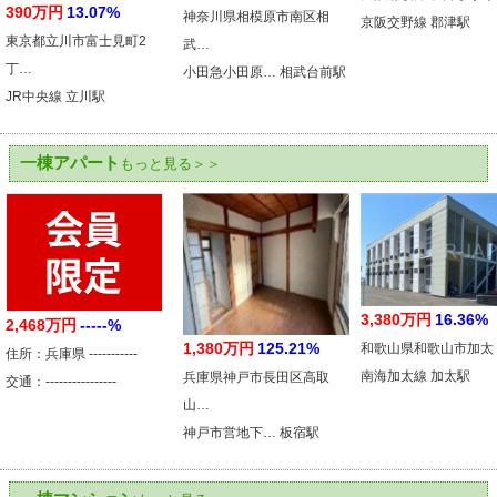
390万円
13.07%
神奈川県相模原市南区相
京阪交野線 郡津駅
東京都立川市富士見町2
武…
丁…
小田急小田原… 相武台前駅
JR中央線 立川駅
一棟アパート
もっと見る＞＞
3,380万円
16.36%
2,468万円
-----%
1,380万円
125.21%
和歌山県和歌山市加太
住所：兵庫県 -----------
南海加太線 加太駅
兵庫県神戸市長田区高取
交通：----------------
山…
神戸市営地下… 板宿駅