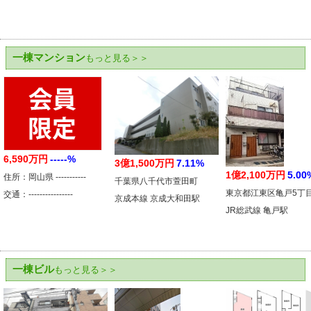
一棟マンション
もっと見る＞＞
6,590万円
-----%
3億1,500万円
7.11%
1億2,100万円
5.00
住所：岡山県 -----------
千葉県八千代市萱田町
東京都江東区亀戸5丁
交通：----------------
京成本線 京成大和田駅
JR総武線 亀戸駅
一棟ビル
もっと見る＞＞