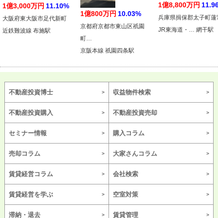
1億8,800万円
11.9
1億3,000万円
11.10%
1億800万円
10.03%
兵庫県揖保郡太子町蓮
大阪府東大阪市足代新町
京都府京都市東山区祇園
JR東海道・… 網干駅
近鉄難波線 布施駅
町…
京阪本線 祇園四条駅
不動産投資博士
収益物件検索
不動産投資購入
不動産投資売却
セミナー情報
購入コラム
売却コラム
大家さんコラム
賃貸経営コラム
会社検索
賃貸経営を学ぶ
空室対策
滞納・退去
賃貸管理