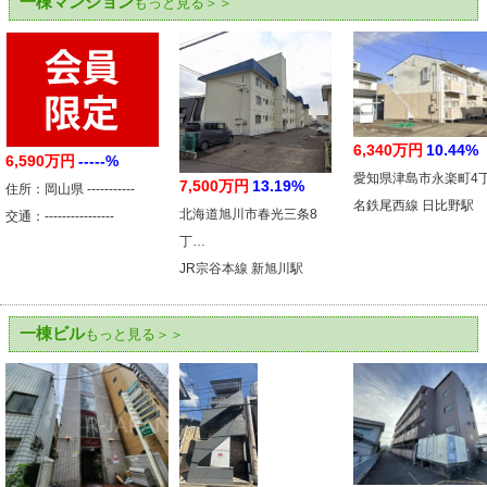
一棟マンション
もっと見る＞＞
6,340万円
10.44%
6,590万円
-----%
愛知県津島市永楽町4
7,500万円
13.19%
住所：岡山県 -----------
名鉄尾西線 日比野駅
北海道旭川市春光三条8
交通：----------------
丁…
JR宗谷本線 新旭川駅
一棟ビル
もっと見る＞＞