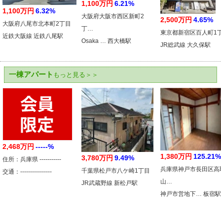
1,100万円
6.21%
1,100万円
6.32%
大阪府大阪市西区新町2
2,500万円
4.65%
大阪府八尾市北本町2丁目
丁…
東京都新宿区百人町1
近鉄大阪線 近鉄八尾駅
Osaka … 西大橋駅
JR総武線 大久保駅
一棟アパート
もっと見る＞＞
2,468万円
-----%
1,380万円
125.21%
3,780万円
9.49%
住所：兵庫県 -----------
兵庫県神戸市長田区高
千葉県松戸市八ケ崎1丁目
交通：----------------
山…
JR武蔵野線 新松戸駅
神戸市営地下… 板宿駅