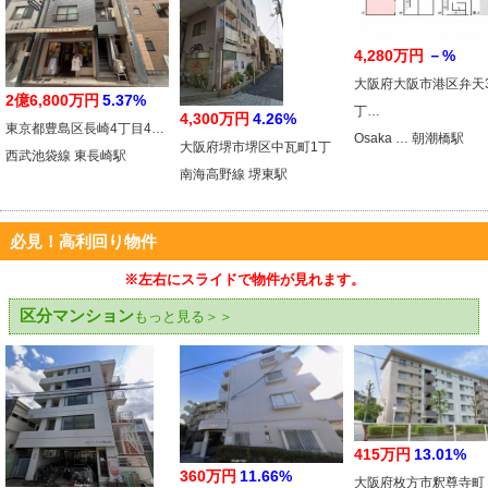
4,280万円
－%
大阪府大阪市港区弁天
2億6,800万円
5.37%
丁…
4,300万円
4.26%
東京都豊島区長崎4丁目4…
Osaka … 朝潮橋駅
大阪府堺市堺区中瓦町1丁
西武池袋線 東長崎駅
南海高野線 堺東駅
必見！高利回り物件
※左右にスライドで物件が見れます。
区分マンション
もっと見る＞＞
415万円
13.01%
360万円
11.66%
大阪府枚方市釈尊寺町