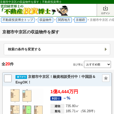
京都市中京区の収益物件を探す｜不動産投資博士
不動産投資博士トップ
>
収益物件
>
関西地方
>
京都府
>
京都市中京区 の
京都市中京区の収益物件を探す
検索の条件を変更する
20
全
件
並び替え
京都市中京区！融資相談受付中！中国語＆
EngOK！
1億4,444万円
－%
利回り
735.80㎡
建物
185.71㎡（56.28坪）
敷地