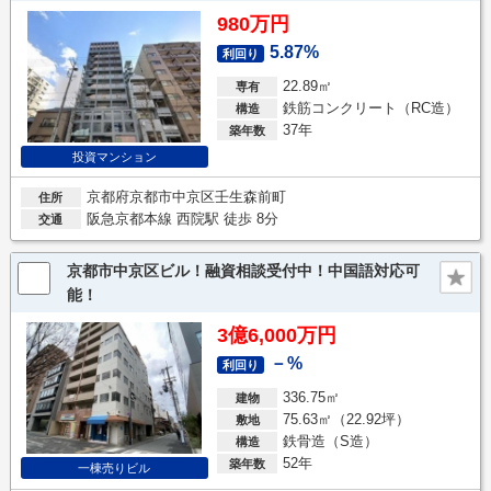
980万円
5.87%
利回り
22.89㎡
専有
鉄筋コンクリート（RC造）
構造
37年
築年数
投資マンション
京都府京都市中京区壬生森前町
住所
阪急京都本線 西院駅 徒歩 8分
交通
京都市中京区ビル！融資相談受付中！中国語対応可
能！
3億6,000万円
－%
利回り
336.75㎡
建物
75.63㎡（22.92坪）
敷地
鉄骨造（S造）
構造
52年
築年数
一棟売りビル