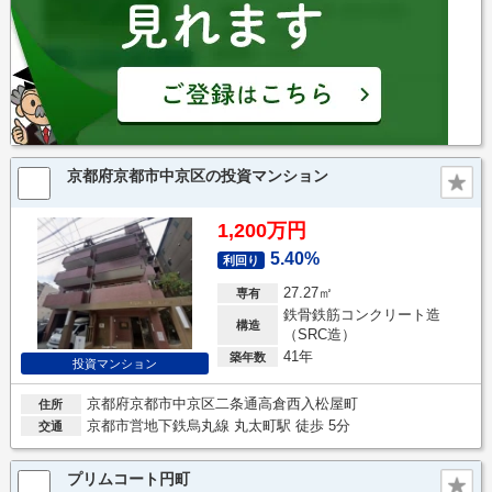
京都府京都市中京区の投資マンション
1,200万円
5.40%
利回り
27.27㎡
専有
鉄骨鉄筋コンクリート造
構造
（SRC造）
41年
築年数
投資マンション
京都府京都市中京区二条通高倉西入松屋町
住所
京都市営地下鉄烏丸線 丸太町駅 徒歩 5分
交通
プリムコート円町