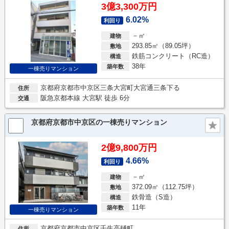
3億3,300万円
6.02%
利回り
－㎡
建物
293.85㎡（89.05坪）
敷地
鉄筋コンクリート（RC造）
構造
38年
築年数
一棟売りマンション
京都府京都市中京区三条大宮町大宮通三条下る
住所
阪急京都本線 大宮駅 徒歩 6分
交通
京都府京都市中京区の一棟売りマンション
2億9,800万円
4.66%
利回り
－㎡
建物
372.09㎡（112.75坪）
敷地
鉄骨造（S造）
構造
11年
築年数
一棟売りマンション
京都府京都市中京区壬生高樋町
住所