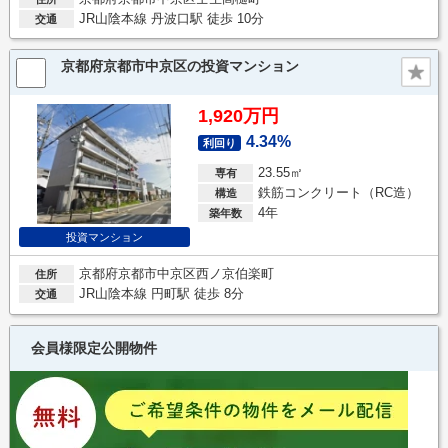
JR山陰本線 丹波口駅 徒歩 10分
交通
京都府京都市中京区の投資マンション
1,920万円
4.34%
利回り
23.55㎡
専有
鉄筋コンクリート（RC造）
構造
4年
築年数
投資マンション
京都府京都市中京区西ノ京伯楽町
住所
JR山陰本線 円町駅 徒歩 8分
交通
会員様限定公開物件