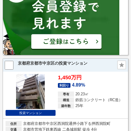
京都府京都市中京区の投資マンション
1,450万円
4.89%
利回り
20.23㎡
専有
鉄筋コンクリート（RC造）
構造
25年
築年数
投資マンション
京都府京都市中京区西洞院通押小路下る押西洞院町
住所
京都市営地下鉄東西線 二条城前駅 徒歩 4分
交通