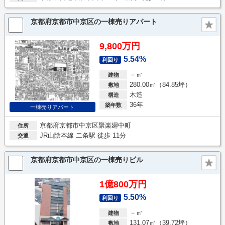
京都府京都市中京区の一棟売りアパート
9,800万円
5.54%
利回り
－㎡
建物
280.00㎡（84.85坪）
敷地
木造
構造
36年
築年数
一棟売りアパート
京都府京都市中京区聚楽廻中町
住所
JR山陰本線 二条駅 徒歩 11分
交通
京都府京都市中京区の一棟売りビル
1億800万円
5.50%
利回り
－㎡
建物
131.07㎡（39.72坪）
敷地