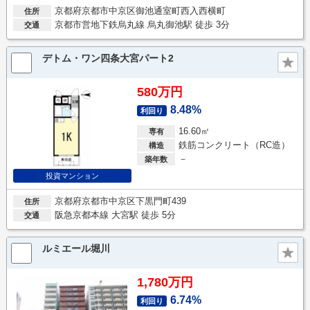
京都府京都市中京区御池通室町西入西横町
住所
京都市営地下鉄烏丸線 烏丸御池駅 徒歩 3分
交通
デトム・ワン四条大宮パート2
580万円
8.48%
利回り
16.60㎡
専有
鉄筋コンクリート（RC造）
構造
－
築年数
投資マンション
京都府京都市中京区下黒門町439
住所
阪急京都本線 大宮駅 徒歩 5分
交通
ルミエール堀川
1,780万円
6.74%
利回り