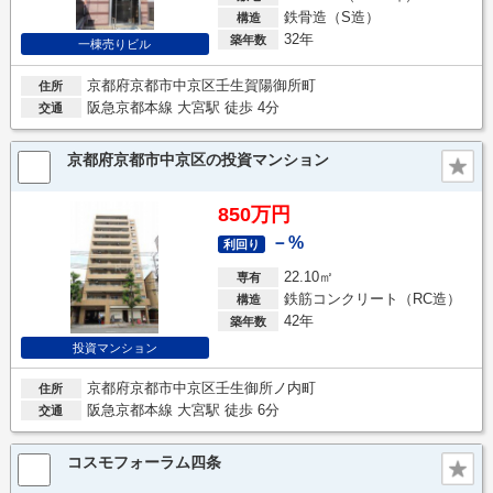
鉄骨造（S造）
構造
32年
築年数
一棟売りビル
京都府京都市中京区壬生賀陽御所町
住所
阪急京都本線 大宮駅 徒歩 4分
交通
京都府京都市中京区の投資マンション
850万円
－%
利回り
22.10㎡
専有
鉄筋コンクリート（RC造）
構造
42年
築年数
投資マンション
京都府京都市中京区壬生御所ノ内町
住所
阪急京都本線 大宮駅 徒歩 6分
交通
コスモフォーラム四条