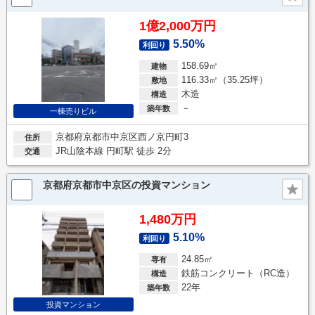
1億2,000万円
5.50%
利回り
158.69㎡
建物
116.33㎡（35.25坪）
敷地
木造
構造
－
築年数
一棟売りビル
京都府京都市中京区西ノ京円町3
住所
JR山陰本線 円町駅 徒歩 2分
交通
京都府京都市中京区の投資マンション
1,480万円
5.10%
利回り
24.85㎡
専有
鉄筋コンクリート（RC造）
構造
22年
築年数
投資マンション