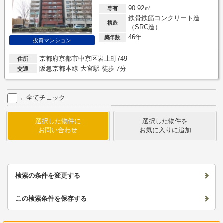
90.92㎡
専有
鉄骨鉄筋コンクリート造
構造
（SRC造）
46年
築年数
投資マンション
京都府京都市中京区岩上町749
住所
阪急京都本線 大宮駅 徒歩 7分
交通
←全てチェック
選択した物件に
選択した物件を
お問い合わせ
お気に入りに追加
検索の条件を変更する
この検索条件を保存する