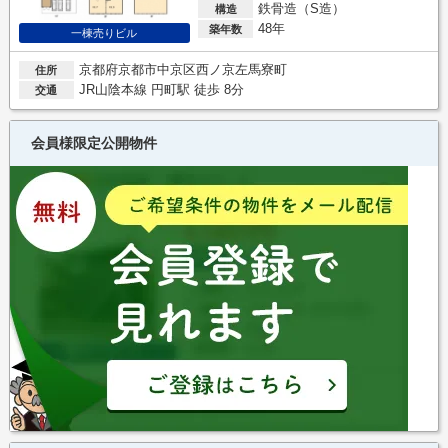
鉄骨造（S造）
構造
48年
築年数
一棟売りビル
京都府京都市中京区西ノ京左馬寮町
住所
JR山陰本線 円町駅 徒歩 8分
交通
会員様限定公開物件