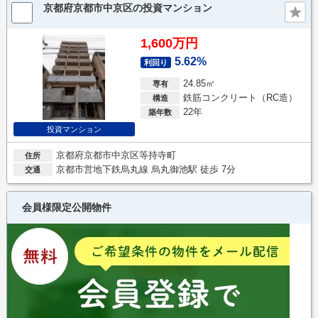
京都府京都市中京区の投資マンション
1,600万円
5.62%
利回り
24.85㎡
専有
鉄筋コンクリート（RC造）
構造
22年
築年数
投資マンション
京都府京都市中京区等持寺町
住所
京都市営地下鉄烏丸線 烏丸御池駅 徒歩 7分
交通
会員様限定公開物件