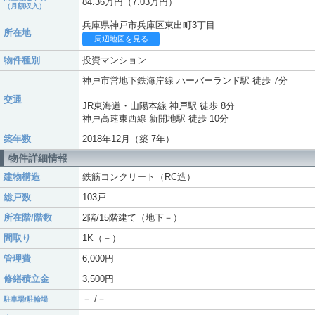
84.36万円（7.03万円）
（月額収入）
兵庫県神戸市兵庫区東出町3丁目
所在地
周辺地図を見る
物件種別
投資マンション
神戸市営地下鉄海岸線 ハーバーランド駅 徒歩 7分
交通
JR東海道・山陽本線 神戸駅 徒歩 8分
神戸高速東西線 新開地駅 徒歩 10分
築年数
2018年12月（築 7年）
物件詳細情報
建物構造
鉄筋コンクリート（RC造）
総戸数
103戸
所在階/階数
2階/15階建て（地下－）
間取り
1K（－）
管理費
6,000円
修繕積立金
3,500円
－ /－
駐車場/駐輪場