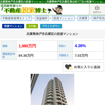
兵庫県神戸市兵庫区の投資マンション｜兵庫県神戸市兵庫区東出町3丁目の投資マンション 1,980万円 ハーバーランド駅｜不動産投資博士
不動産投資博士トップ
>
収益物件
>
投資マンション
>
兵庫県
>
神戸市兵
投資マンション
その他
プライスダウン
兵庫県神戸市兵庫区の投資マンション
4.26%
1,980万円
価格
利回り
満室想定年
84.36万円
7.03万円
月額収入
収