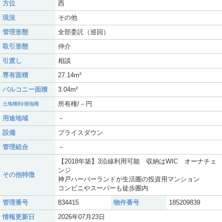
方位
西
現況
その他
管理形態
全部委託（巡回）
取引形態
仲介
引渡し
相談
専有面積
27.14m²
バルコニー面積
3.04m²
所有権/－円
土地権利/借地権
用途地域
－
設備
プライスダウン
管理組合
－
【2018年築】3沿線利用可能 収納はWIC オーナチェ
ンジ
その他特徴
神戸ハーバーランドが生活圏の投資用マンション
コンビニやスーパーも徒歩圏内
管理番号
834415
物件番号
185209839
情報更新日
2026年07月23日