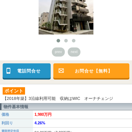
prev
next
電話問合せ
お問合せ【無料】
ポイント
【2018年築】3沿線利用可能 収納はWIC オーナチェンジ
物件基本情報
価格
1,980万円
利回り
4.26%
満室想定年収