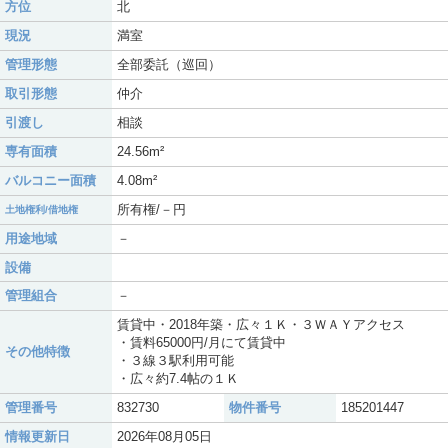
方位
北
現況
満室
管理形態
全部委託（巡回）
取引形態
仲介
引渡し
相談
専有面積
24.56m²
バルコニー面積
4.08m²
所有権/－円
土地権利/借地権
用途地域
－
設備
管理組合
－
賃貸中・2018年築・広々１Ｋ・３ＷＡＹアクセス
・賃料65000円/月にて賃貸中
その他特徴
・３線３駅利用可能
・広々約7.4帖の１Ｋ
管理番号
832730
物件番号
185201447
情報更新日
2026年08月05日