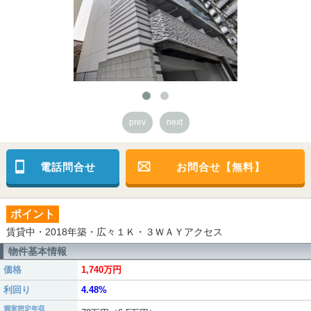
prev
next
電話問合せ
お問合せ【無料】
ポイント
賃貸中・2018年築・広々１Ｋ・３ＷＡＹアクセス
物件基本情報
価格
1,740万円
利回り
4.48%
満室想定年収