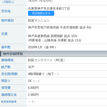
78万円（6.5万円）
（月額収入）
兵庫県神戸市兵庫区本町1丁目
所在地
周辺地図を見る
物件種別
投資マンション
神戸市営地下鉄海岸線 中央市場前駅 徒歩 8分
交通
神戸高速東西線 新開地駅 徒歩 10分
JR東海道・山陽本線 兵庫駅 徒歩 11分
築年数
2018年1月（築 8年）
物件詳細情報
建物構造
鉄筋コンクリート（RC造）
総戸数
32戸
所在階/階数
4階/9階建て（地下－）
間取り
1K（－）
管理費
6,800円
修繕積立金
2,460円
－ /－
駐車場/駐輪場