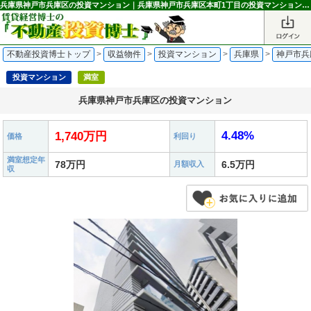
兵庫県神戸市兵庫区の投資マンション｜兵庫県神戸市兵庫区本町1丁目の投資マンション 1,740万円 中央市場前駅｜不動産投資博士
不動産投資博士トップ
>
収益物件
>
投資マンション
>
兵庫県
>
神戸市兵
投資マンション
満室
兵庫県神戸市兵庫区の投資マンション
4.48%
1,740万円
価格
利回り
満室想定年
78万円
6.5万円
月額収入
収