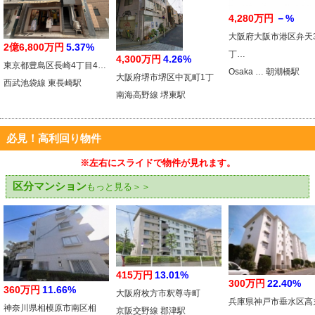
4,280万円
－%
大阪府大阪市港区弁天
2億6,800万円
5.37%
丁…
4,300万円
4.26%
東京都豊島区長崎4丁目4…
Osaka … 朝潮橋駅
大阪府堺市堺区中瓦町1丁
西武池袋線 東長崎駅
南海高野線 堺東駅
必見！高利回り物件
※左右にスライドで物件が見れます。
区分マンション
もっと見る＞＞
415万円
13.01%
300万円
22.40%
360万円
11.66%
大阪府枚方市釈尊寺町
兵庫県神戸市垂水区高
神奈川県相模原市南区相
京阪交野線 郡津駅