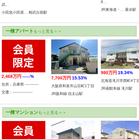
8…
武…
JR東海道・… 垂水駅
小田急小田原… 相武台前駅
一棟アパート
もっと見る＞＞
980万円
19.34%
2,468万円
-----%
7,700万円
15.53%
北海道滝川市西町4丁
住所：兵庫県 -----------
大阪府和泉市山荘町1丁目
JR函館本線 滝川駅
交通：----------------
JR阪和線 信太山駅
一棟マンション
もっと見る＞＞