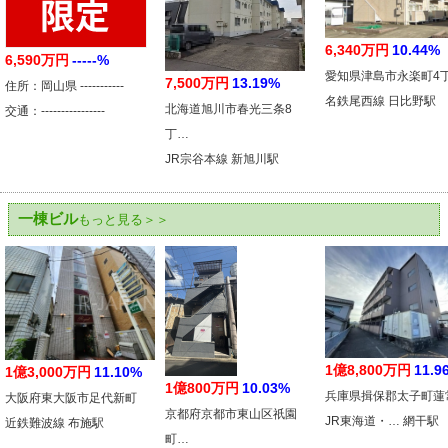
6,340万円
10.44%
6,590万円
-----%
愛知県津島市永楽町4
7,500万円
13.19%
住所：岡山県 -----------
名鉄尾西線 日比野駅
北海道旭川市春光三条8
交通：----------------
丁…
JR宗谷本線 新旭川駅
一棟ビル
もっと見る＞＞
1億8,800万円
11.9
1億3,000万円
11.10%
1億800万円
10.03%
兵庫県揖保郡太子町蓮
大阪府東大阪市足代新町
京都府京都市東山区祇園
JR東海道・… 網干駅
近鉄難波線 布施駅
町…