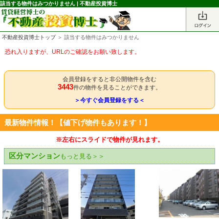
該当する物件はみつかりません | 不動産投資博士
不動産投資博士トップ
＞ 該当する物件はみつかりません
恐れ入りますが、URLのご確認をお願い致します。
会員登録をすると非公開物件を含む
3443
件の物件を見ることができます。
＞今すぐ会員登録をする＜
最新物件情報！【値下げ物件もあります！】
※左右にスライドで物件が見れます。
区分マンション
もっと見る＞＞