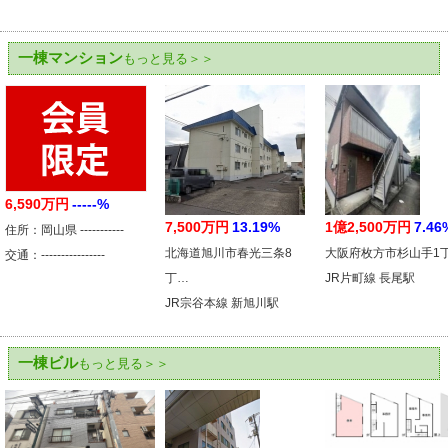
一棟マンション
もっと見る＞＞
6,590万円
-----%
7,500万円
13.19%
1億2,500万円
7.46
住所：岡山県 -----------
北海道旭川市春光三条8
大阪府枚方市杉山手1
交通：----------------
丁…
JR片町線 長尾駅
JR宗谷本線 新旭川駅
一棟ビル
もっと見る＞＞