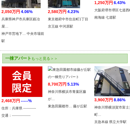
1,250万円
6.43%
大阪府堺市堺区七道西
2,050万円
4.06%
2,580万円
4.23%
南海線 七道駅
兵庫県神戸市兵庫区鍛冶
東京都府中市住吉町1丁目
屋…
京王線 中河原駅
神戸市営地下… 中央市場前
駅
一棟アパート
もっと見る＞＞
8,700万円
5.13%
神奈川県横浜市青葉区藤
が…
3,900万円
8.86%
2,468万円
-----%
東急田園都市… 藤が丘駅
神奈川県横須賀市富士
住所：兵庫県 -----------
町…
交通：----------------
京急本線 県立大学駅