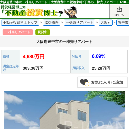
大阪府豊中市の一棟売りアパート｜大阪府豊中市螢池東町2丁目の一棟売りアパート 4,980万円 蛍池駅｜不動産投資博士
不動産投資博士トップ
>
収益物件
>
一棟売りアパート
>
大阪府
>
豊中市
一棟売りアパート
賃貸中
大阪府豊中市の一棟売りアパート
6.09%
4,980万円
価格
利回り
満室想定年
303.36万円
25.28万円
月額収入
収