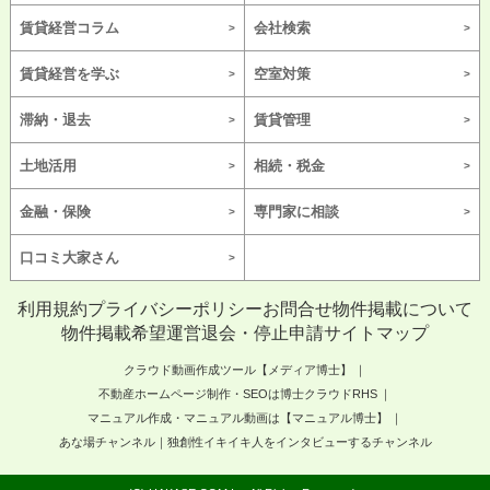
賃貸経営コラム
会社検索
賃貸経営を学ぶ
空室対策
滞納・退去
賃貸管理
土地活用
相続・税金
金融・保険
専門家に相談
口コミ大家さん
利用規約
プライバシーポリシー
お問合せ
物件掲載について
物件掲載希望
運営
退会・停止申請
サイトマップ
クラウド動画作成ツール【メディア博士】
不動産ホームページ制作・SEOは博士クラウドRHS
マニュアル作成・マニュアル動画は【マニュアル博士】
あな場チャンネル｜独創性イキイキ人をインタビューするチャンネル