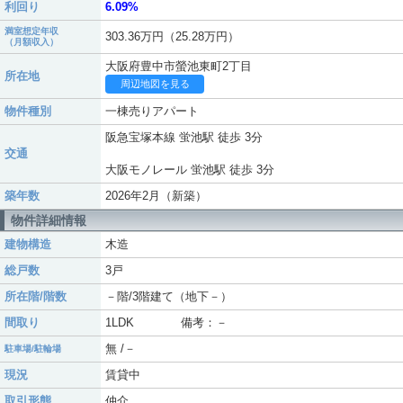
利回り
6.09%
満室想定年収
303.36万円（25.28万円）
（月額収入）
大阪府豊中市螢池東町2丁目
所在地
周辺地図を見る
物件種別
一棟売りアパート
阪急宝塚本線 蛍池駅 徒歩 3分
交通
大阪モノレール 蛍池駅 徒歩 3分
築年数
2026年2月（新築）
物件詳細情報
建物構造
木造
総戸数
3戸
所在階/階数
－階/3階建て（地下－）
間取り
1LDK 備考：－
無 /－
駐車場/駐輪場
現況
賃貸中
取引形態
仲介