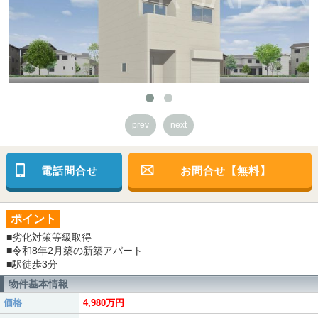
prev
next
電話問合せ
お問合せ【無料】
ポイント
■劣化対策等級取得
■令和8年2月築の新築アパート
■駅徒歩3分
物件基本情報
価格
4,980万円