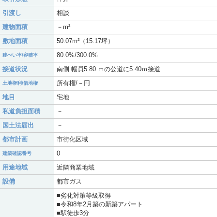
引渡し
相談
建物面積
－m²
敷地面積
50.07m²（15.17坪）
80.0%/300.0%
建ぺい率/容積率
接道状況
南側 幅員5.80 ｍの公道に5.40ｍ接道
所有権/－円
土地権利/借地権
地目
宅地
私道負担面積
－
国土法届出
－
都市計画
市街化区域
0
建築確認番号
用途地域
近隣商業地域
設備
都市ガス
■劣化対策等級取得
■令和8年2月築の新築アパート
■駅徒歩3分