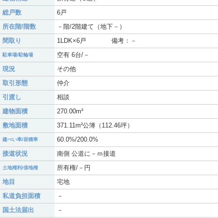
総戸数
6戸
所在階/階数
－階/2階建て（地下－）
間取り
1LDK×6戸 備考：－
空有 6台/－
駐車場/駐輪場
現況
その他
取引形態
仲介
引渡し
相談
建物面積
270.00m²
敷地面積
371.11m²公簿（112.46坪）
60.0%/200.0%
建ぺい率/容積率
接道状況
南側 公道に－ｍ接道
所有権/－円
土地権利/借地権
地目
宅地
私道負担面積
－
国土法届出
－