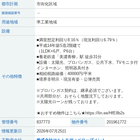
都市計画
市街化区域
－
建築確認番号
用途地域
準工業地域
設備
■満室想定利回り8.16％（現況利回り6.79％）
■平成14年築S造2階建て
（1LDK×6戸、P6台）
■養老鉄道「美濃青柳」駅 徒歩31分
■設備：太陽光、プロパンガス、公共下水、TVモニタ付
インターホン、照明器具付き
■相続税路線価：40000円/平米
その他特徴
■境界非明示・現況有姿・公簿売買
※プロパンガス契約は、継承必須でございます。
※共用部分が、おそらく地盤沈下しております。
※太陽光ローンが残っております。
★おすすめ物件はこちら★https://lin.ee/HfE8b2s
管理番号
837773
物件番号
201961772
情報更新日
2026年07月25日