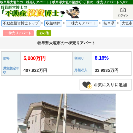
岐阜県大垣市の一棟売りアパート｜岐阜県大垣市築捨町5丁目の一棟売りアパート 5,000万円 美濃青柳駅｜不動産投資博士
不動産投資博士トップ
>
収益物件
>
一棟売りアパート
>
岐阜県
>
大垣市
一棟売りアパート
その他
岐阜県大垣市の一棟売りアパート
8.16%
5,000万円
価格
利回り
満室想定年
407.922万円
33.9935万円
月額収入
収