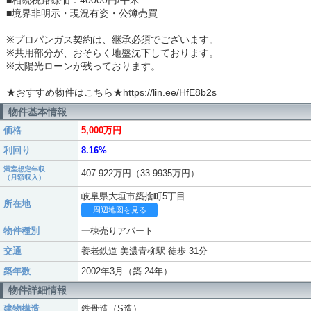
■相続税路線価：40000円/平米
■境界非明示・現況有姿・公簿売買
※プロパンガス契約は、継承必須でございます。
※共用部分が、おそらく地盤沈下しております。
※太陽光ローンが残っております。
★おすすめ物件はこちら★https://lin.ee/HfE8b2s
物件基本情報
価格
5,000万円
利回り
8.16%
満室想定年収
407.922万円（33.9935万円）
（月額収入）
岐阜県大垣市築捨町5丁目
所在地
周辺地図を見る
物件種別
一棟売りアパート
交通
養老鉄道 美濃青柳駅 徒歩 31分
築年数
2002年3月（築 24年）
物件詳細情報
建物構造
鉄骨造（S造）