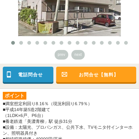
prev
next
電話問合せ
お問合せ【無料】
ポイント
■満室想定利回り8.16％（現況利回り6.79％）
■平成14年築S造2階建て
（1LDK×6戸、P6台）
■養老鉄道「美濃青柳」駅 徒歩31分
■設備：太陽光、プロパンガス、公共下水、TVモニタ付インターホ
ン、照明器具付き