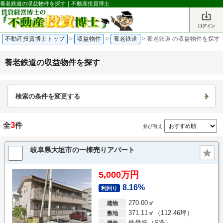
養老鉄道の収益物件を探す｜不動産投資博士
不動産投資博士トップ
>
収益物件
>
養老鉄道
>
養老鉄道 の収益物件を探す
養老鉄道の収益物件を探す
検索の条件を変更する
3
全
件
並び替え
岐阜県大垣市の一棟売りアパート
5,000万円
8.16%
利回り
270.00㎡
建物
371.11㎡（112.46坪）
敷地
鉄骨造（S造）
構造