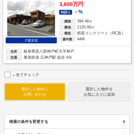
3,600万円
－%
利回り
394.48㎡
建物
1120.00㎡
敷地
鉄筋コンクリート（RC造）
構造
44年
築年数
戸建賃貸
岐阜県安八郡神戸町大字神戸
住所
養老鉄道 広神戸駅 徒歩 4分
交通
←全てチェック
選択した物件に
選択した物件を
お問い合わせ
お気に入りに追加
検索の条件を変更する