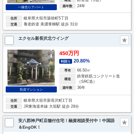
24年
築年数
一棟売りアパート
岐阜県大垣市築捨町5丁目
住所
養老鉄道 美濃青柳駅 徒歩 31分
交通
エクセル新長沢北ウイング
450万円
20.80%
利回り
66.50㎡
専有
鉄骨鉄筋コンクリート造
構造
（SRC造）
36年
築年数
投資マンション
岐阜県大垣市新長沢町1丁目
住所
JR東海道本線 大垣駅 徒歩 29分
交通
安八郡神戸町店舗付住宅！融資相談受付中！中国語
＆EngOK！