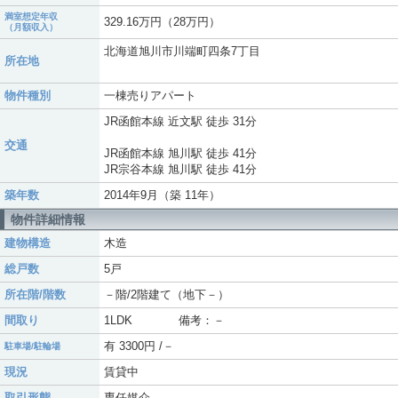
満室想定年収
329.16万円（28万円）
（月額収入）
北海道旭川市川端町四条7丁目
所在地
物件種別
一棟売りアパート
JR函館本線 近文駅 徒歩 31分
交通
JR函館本線 旭川駅 徒歩 41分
JR宗谷本線 旭川駅 徒歩 41分
築年数
2014年9月（築 11年）
物件詳細情報
建物構造
木造
総戸数
5戸
所在階/階数
－階/2階建て（地下－）
間取り
1LDK 備考：－
有 3300円 /－
駐車場/駐輪場
現況
賃貸中
取引形態
専任媒介