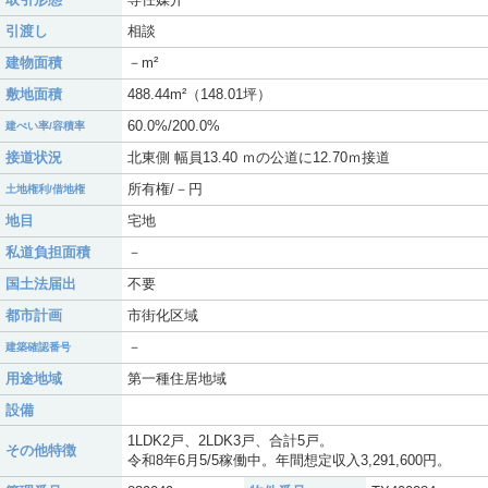
引渡し
相談
建物面積
－m²
敷地面積
488.44m²（148.01坪）
60.0%/200.0%
建ぺい率/容積率
接道状況
北東側 幅員13.40 ｍの公道に12.70ｍ接道
所有権/－円
土地権利/借地権
地目
宅地
私道負担面積
－
国土法届出
不要
都市計画
市街化区域
－
建築確認番号
用途地域
第一種住居地域
設備
1LDK2戸、2LDK3戸、合計5戸。
その他特徴
令和8年6月5/5稼働中。年間想定収入3,291,600円。