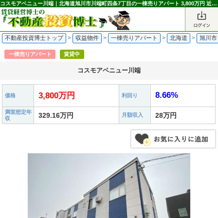
コスモアベニュー川端｜北海道旭川市川端町四条7丁目の一棟売りアパート 3,800万円 近文駅｜不動産投資博士
不動産投資博士トップ
>
収益物件
>
一棟売りアパート
>
北海道
>
旭川市
一棟売りアパート
賃貸中
コスモアベニュー川端
8.66%
3,800万円
価格
利回り
満室想定年
329.16万円
28万円
月額収入
収