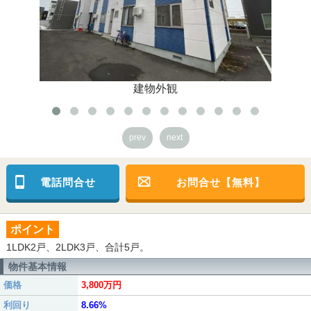
建物外観
prev
next
電話問合せ
お問合せ【無料】
ポイント
1LDK2戸、2LDK3戸、合計5戸。
物件基本情報
価格
3,800万円
利回り
8.66%