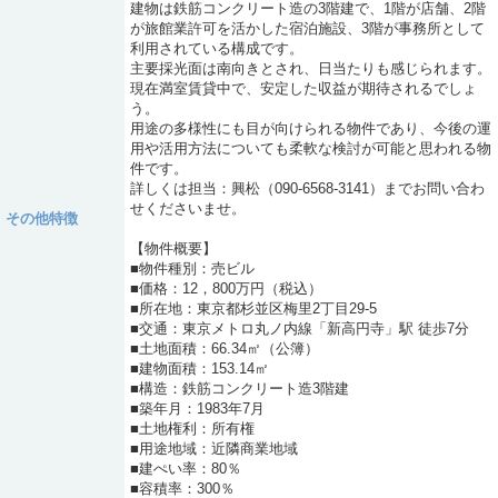
建物は鉄筋コンクリート造の3階建で、1階が店舗、2階
が旅館業許可を活かした宿泊施設、3階が事務所として
利用されている構成です。
主要採光面は南向きとされ、日当たりも感じられます。
現在満室賃貸中で、安定した収益が期待されるでしょ
う。
用途の多様性にも目が向けられる物件であり、今後の運
用や活用方法についても柔軟な検討が可能と思われる物
件です。
詳しくは担当：興松（090-6568-3141）までお問い合わ
せくださいませ。
その他特徴
【物件概要】
■物件種別：売ビル
■価格：12，800万円（税込）
■所在地：東京都杉並区梅里2丁目29-5
■交通：東京メトロ丸ノ内線「新高円寺」駅 徒歩7分
■土地面積：66.34㎡（公簿）
■建物面積：153.14㎡
■構造：鉄筋コンクリート造3階建
■築年月：1983年7月
■土地権利：所有権
■用途地域：近隣商業地域
■建ぺい率：80％
■容積率：300％