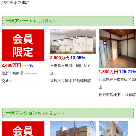
JR中央線 立川駅
一棟アパート
もっと見る＞＞
2,900万円
13.05%
2,468万円
-----%
三重県三重郡川越町大字
1,380万円
125.21%
住所：兵庫県 -----------
当…
兵庫県神戸市長田区高
交通：----------------
近鉄名古屋線 伊勢朝日駅
山…
神戸市営地下… 板宿駅
一棟マンション
もっと見る＞＞