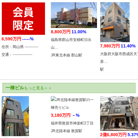
8,800万円
11.00%
6,590万円
-----%
福島県郡山市安積町日出
7,980万円
11.40%
住所：岡山県 -----------
山…
大阪府大阪市西成区天
交通：----------------
JR東北本線 郡山駅
茶…
駅
一棟ビル
もっと見る＞＞
3,180万円
－%
福井県敦賀市神楽町2丁目
JR北陸本線 敦賀駅
2億6,800万円
5.37