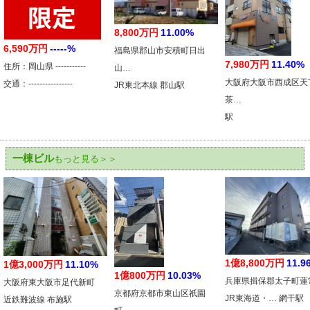
8,800万円
11.00%
6,590万円
-----%
福島県郡山市安積町日出
7,980万円
11.40%
住所：岡山県 -----------
山…
大阪府大阪市西成区天
交通：----------------
JR東北本線 郡山駅
茶…
駅
一棟ビル
もっと見る＞＞
1億8,800万円
11.9
1億3,000万円
11.10%
1億800万円
10.03%
兵庫県揖保郡太子町蓮
大阪府東大阪市足代新町
京都府京都市東山区祇園
JR東海道・… 網干駅
近鉄難波線 布施駅