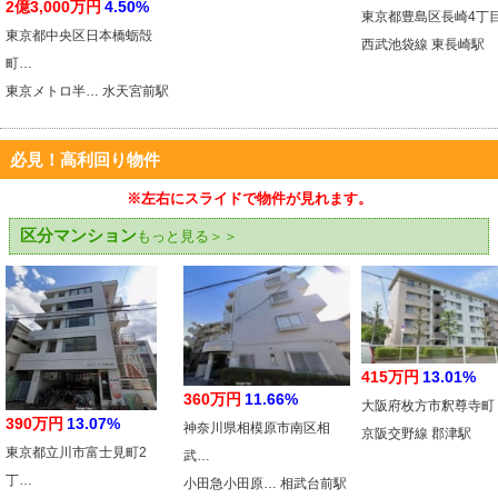
2億3,000万円
4.50%
東京都豊島区長崎4丁
東京都中央区日本橋蛎殻
西武池袋線 東長崎駅
町…
東京メトロ半… 水天宮前駅
必見！高利回り物件
※左右にスライドで物件が見れます。
区分マンション
もっと見る＞＞
415万円
13.01%
360万円
11.66%
大阪府枚方市釈尊寺町
390万円
13.07%
神奈川県相模原市南区相
京阪交野線 郡津駅
東京都立川市富士見町2
武…
丁…
小田急小田原… 相武台前駅