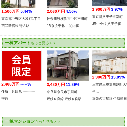
1,900万円
3.97%
1,500万円
5.44%
2,060万円
4.50%
東京都八王子市新町
東京都中野区大和町1丁目
神奈川県横浜市中区吉田町
JR中央線 八王子駅
西武新宿線 野方駅
JR京浜東北… 関内駅
一棟アパート
もっと見る＞＞
2,900万円
13.05%
2,468万円
-----%
3,480万円
11.89%
三重県三重郡川越町大
住所：兵庫県 -----------
当…
奈良県奈良市手貝町
交通：----------------
近鉄名古屋線 伊勢朝
近鉄奈良線 近鉄奈良駅
一棟マンション
もっと見る＞＞