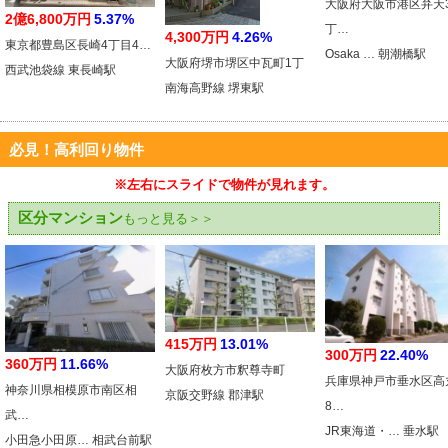
大阪府大阪市港区弁天
2億6,800万円
5.37%
丁…
4,300万円
4.26%
東京都豊島区長崎4丁目4…
Osaka … 朝潮橋駅
大阪府堺市堺区中瓦町1丁
西武池袋線 東長崎駅
南海高野線 堺東駅
必見！高利回り物件
※左右にスライドで物件が見れます。
区分マンション
もっと見る＞＞
415万円
13.01%
300万円
22.40%
360万円
11.66%
大阪府枚方市釈尊寺町
兵庫県神戸市垂水区高
神奈川県相模原市南区相
京阪交野線 郡津駅
8…
武…
JR東海道・… 垂水駅
小田急小田原… 相武台前駅