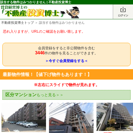
該当する物件はみつかりません | 不動産投資博士
不動産投資博士トップ
＞ 該当する物件はみつかりません
恐れ入りますが、URLのご確認をお願い致します。
会員登録をすると非公開物件を含む
3446
件の物件を見ることができます。
＞今すぐ会員登録をする＜
最新物件情報！【値下げ物件もあります！】
※左右にスライドで物件が見れます。
区分マンション
もっと見る＞＞