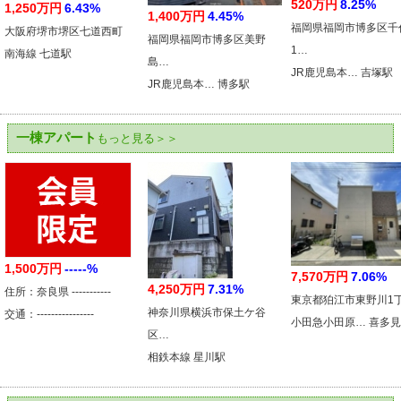
520万円
8.25%
1,250万円
6.43%
1,400万円
4.45%
福岡県福岡市博多区千
大阪府堺市堺区七道西町
福岡県福岡市博多区美野
1…
南海線 七道駅
島…
JR鹿児島本… 吉塚駅
JR鹿児島本… 博多駅
一棟アパート
もっと見る＞＞
1,500万円
-----%
7,570万円
7.06%
4,250万円
7.31%
住所：奈良県 -----------
東京都狛江市東野川1
神奈川県横浜市保土ケ谷
交通：----------------
小田急小田原… 喜多
区…
相鉄本線 星川駅