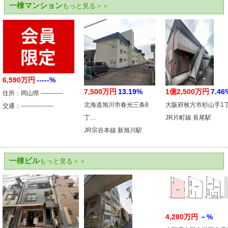
一棟マンション
もっと見る＞＞
6,590万円
-----%
7,500万円
13.19%
1億2,500万円
7.46
住所：岡山県 -----------
北海道旭川市春光三条8
大阪府枚方市杉山手1
交通：----------------
丁…
JR片町線 長尾駅
JR宗谷本線 新旭川駅
一棟ビル
もっと見る＞＞
4,280万円
－%