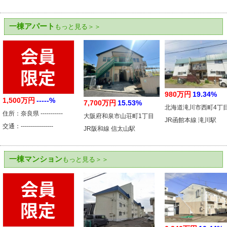
一棟アパート
もっと見る＞＞
980万円
19.34%
1,500万円
-----%
7,700万円
15.53%
北海道滝川市西町4丁
住所：奈良県 -----------
大阪府和泉市山荘町1丁目
JR函館本線 滝川駅
交通：----------------
JR阪和線 信太山駅
一棟マンション
もっと見る＞＞