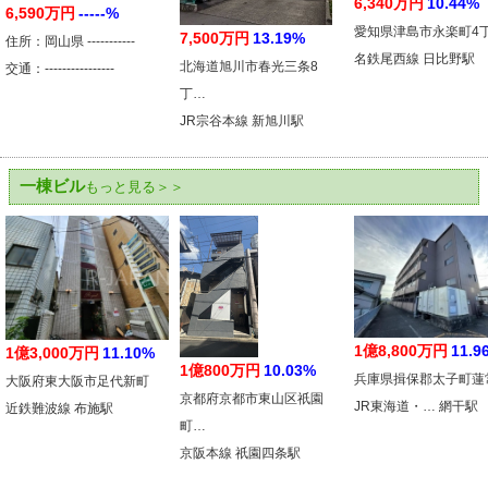
6,340万円
10.44%
6,590万円
-----%
愛知県津島市永楽町4
7,500万円
13.19%
住所：岡山県 -----------
名鉄尾西線 日比野駅
北海道旭川市春光三条8
交通：----------------
丁…
JR宗谷本線 新旭川駅
一棟ビル
もっと見る＞＞
1億8,800万円
11.9
1億3,000万円
11.10%
1億800万円
10.03%
兵庫県揖保郡太子町蓮
大阪府東大阪市足代新町
京都府京都市東山区祇園
JR東海道・… 網干駅
近鉄難波線 布施駅
町…
京阪本線 祇園四条駅