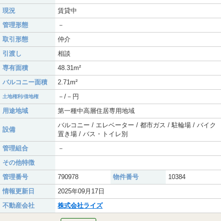
現況
賃貸中
管理形態
－
取引形態
仲介
引渡し
相談
専有面積
48.31m²
バルコニー面積
2.71m²
－/－円
土地権利/借地権
用途地域
第一種中高層住居専用地域
バルコニー / エレベーター / 都市ガス / 駐輪場 / バイク
設備
置き場 / バス・トイレ別
管理組合
－
その他特徴
管理番号
790978
物件番号
10384
情報更新日
2025年09月17日
不動産会社
株式会社ライズ