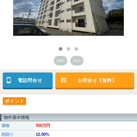
prev
next
電話問合せ
お問合せ【無料】
ポイント
物件基本情報
価格
550万円
利回り
12.00%