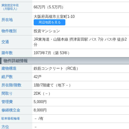
満室想定年収
66万円（5.5万円）
（月額収入）
大阪府高槻市土室町1-10
所在地
周辺地図を見る
物件種別
投資マンション
JR東海道・山陽本線 摂津富田駅 バス 7分 バス停 徒歩2
交通
分
築年数
1973年7月（築 53年）
物件詳細情報
建物構造
鉄筋コンクリート（RC造）
総戸数
42戸
所在階/階数
1階/7階建て（地下－）
間取り
2DK（－）
管理費
5,000円
修繕積立金
8,000円
－ /有
駐車場/駐輪場
方位
－