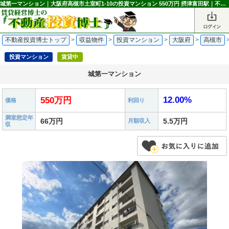
城第一マンション｜大阪府高槻市土室町1-10の投資マンション 550万円 摂津富田駅｜不動産投資博士
不動産投資博士トップ
>
収益物件
>
投資マンション
>
大阪府
>
高槻市
投資マンション
賃貸中
城第一マンション
12.00%
550万円
価格
利回り
満室想定年
66万円
5.5万円
月額収入
収