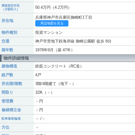
満室想定年収
50.4万円（4.2万円）
（月額収入）
兵庫県神戸市兵庫区御崎町1丁目
所在地
周辺地図を見る
物件種別
投資マンション
交通
神戸市営地下鉄海岸線 御崎公園駅 徒歩 8分
築年数
1978年9月（築 47年）
物件詳細情報
建物構造
鉄筋コンクリート（RC造）
総戸数
4戸
所在階/階数
3階/4階建て（地下－）
間取り
1DK（－）
管理費
－円
修繕積立金
－円
－ /－
駐車場/駐輪場
方位
－