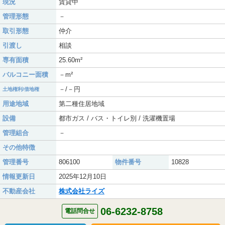
現況
賃貸中
管理形態
－
取引形態
仲介
引渡し
相談
専有面積
25.60m²
バルコニー面積
－m²
－/－円
土地権利/借地権
用途地域
第二種住居地域
設備
都市ガス / バス・トイレ別 / 洗濯機置場
管理組合
－
その他特徴
管理番号
806100
物件番号
10828
情報更新日
2025年12月10日
不動産会社
株式会社ライズ
06-6232-8758
電話問合せ