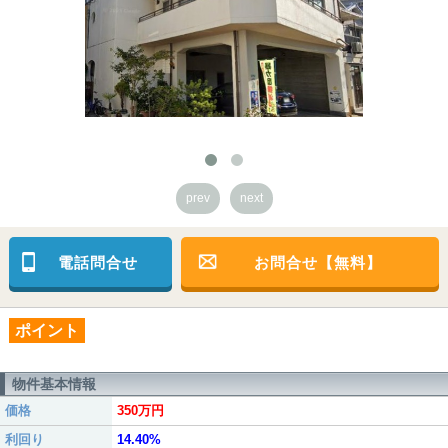
prev
next
電話問合せ
お問合せ【無料】
ポイント
物件基本情報
価格
350万円
利回り
14.40%