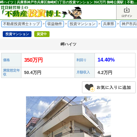
岬ハイツ｜兵庫県神戸市兵庫区御崎町1丁目の投資マンション 350万円 御崎公園駅｜不動産投資博士
不動産投資博士トップ
>
収益物件
>
投資マンション
>
兵庫県
>
神戸市兵
投資マンション
賃貸中
岬ハイツ
14.40%
350万円
価格
利回り
満室想定年
50.4万円
4.2万円
月額収入
収