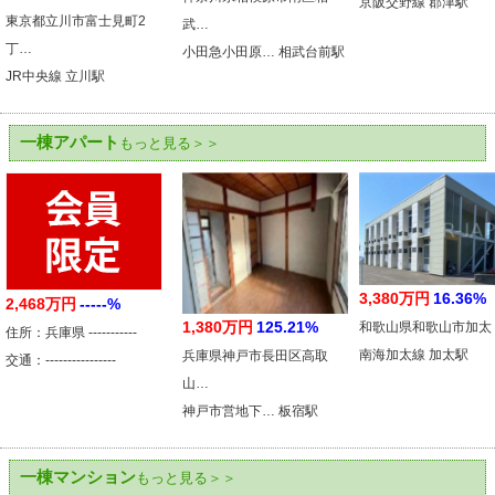
京阪交野線 郡津駅
東京都立川市富士見町2
武…
丁…
小田急小田原… 相武台前駅
JR中央線 立川駅
一棟アパート
もっと見る＞＞
3,380万円
16.36%
2,468万円
-----%
1,380万円
125.21%
和歌山県和歌山市加太
住所：兵庫県 -----------
南海加太線 加太駅
兵庫県神戸市長田区高取
交通：----------------
山…
神戸市営地下… 板宿駅
一棟マンション
もっと見る＞＞