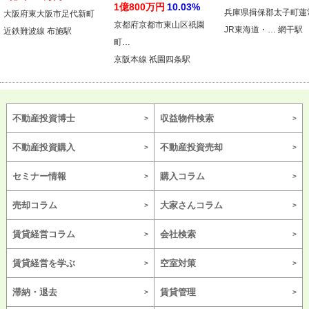
1億800万円
10.03%
兵庫県揖保郡太子町蓮
大阪府東大阪市足代新町
京都府京都市東山区祇園
JR東海道・… 網干駅
近鉄難波線 布施駅
町…
京阪本線 祇園四条駅
不動産投資博士
収益物件検索
不動産投資購入
不動産投資売却
セミナー情報
購入コラム
売却コラム
大家さんコラム
賃貸経営コラム
会社検索
賃貸経営を学ぶ
空室対策
滞納・退去
賃貸管理