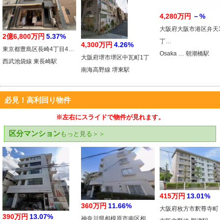
4,280万円
－%
大阪府大阪市港区弁天
2億6,800万円
5.37%
丁…
4,300万円
4.26%
東京都豊島区長崎4丁目4…
Osaka … 朝潮橋駅
大阪府堺市堺区中瓦町1丁
西武池袋線 東長崎駅
南海高野線 堺東駅
必見！高利回り物件
※左右にスライドで物件が見れます。
区分マンション
もっと見る＞＞
415万円
13.01%
360万円
11.66%
大阪府枚方市釈尊寺町
390万円
13.07%
神奈川県相模原市南区相