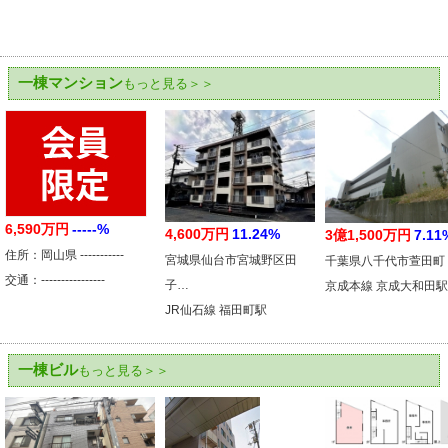
一棟マンション
もっと見る＞＞
6,590万円
-----%
4,600万円
11.24%
3億1,500万円
7.11
住所：岡山県 -----------
宮城県仙台市宮城野区田
千葉県八千代市萱田町
交通：----------------
子…
京成本線 京成大和田駅
JR仙石線 福田町駅
一棟ビル
もっと見る＞＞