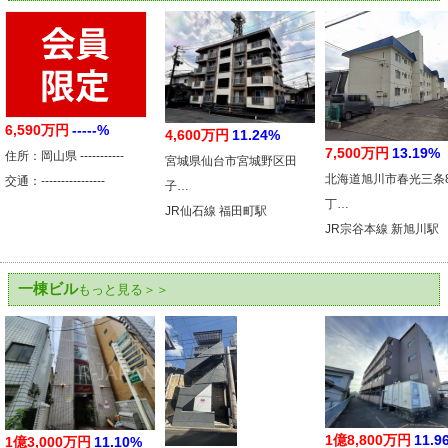
6,590万円
-----%
4,600万円
11.24%
7,500万円
13.19%
住所：岡山県 -----------
宮城県仙台市宮城野区田
北海道旭川市春光三条
交通：----------------
子…
丁…
JR仙石線 福田町駅
JR宗谷本線 新旭川駅
一棟ビル
もっと見る＞＞
1億8,800万円
11.9
1億3,000万円
11.10%