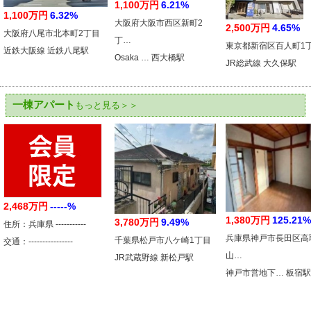
1,100万円
6.21%
1,100万円
6.32%
大阪府大阪市西区新町2
2,500万円
4.65%
大阪府八尾市北本町2丁目
丁…
東京都新宿区百人町1
近鉄大阪線 近鉄八尾駅
Osaka … 西大橋駅
JR総武線 大久保駅
一棟アパート
もっと見る＞＞
2,468万円
-----%
1,380万円
125.21%
3,780万円
9.49%
住所：兵庫県 -----------
兵庫県神戸市長田区高
千葉県松戸市八ケ崎1丁目
交通：----------------
山…
JR武蔵野線 新松戸駅
神戸市営地下… 板宿駅