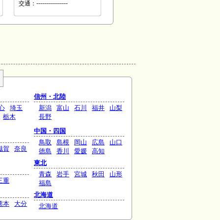
交通：----------------
信州・北陸
心
埼玉
新潟
富山
石川
福井
山梨
栃木
長野
中国・四国
鳥取
島根
岡山
広島
山口
滋賀
奈良
徳島
香川
愛媛
高知
東北
青森
岩手
宮城
秋田
山形
三重
福島
北海道
熊本
大分
北海道