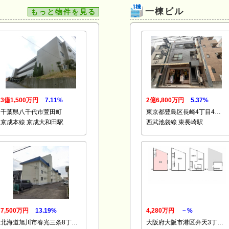
一棟ビル
もっと物件を見る
3億1,500万円
7.11%
2億6,800万円
5.37%
千葉県八千代市萱田町
東京都豊島区長崎4丁目4…
京成本線 京成大和田駅
西武池袋線 東長崎駅
7,500万円
13.19%
4,280万円
－%
北海道旭川市春光三条8丁…
大阪府大阪市港区弁天3丁…