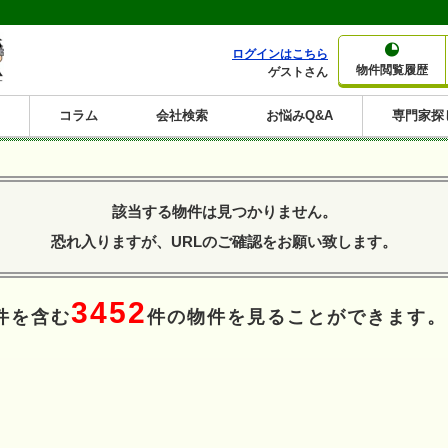
ログインはこちら
物件閲覧履歴
ゲストさん
コラム
会社検索
お悩みQ&A
専門家探
大家さんコラム
賃貸経営コラム
購入コラム
売却コラム
種別から収益物件を探す
利回りから収益物件を探す
該当する物件は見つかりません。
一棟売りマンション
一棟売りアパート
ホテルペンション
投資マンション
一棟売りビル
店舗・事務所
賃貸併用住宅
工場・倉庫
戸建賃貸
新築住宅
土地
利回り10%以上
利回り11%以上
利回り12%以上
利回り13%以上
利回り14%以上
利回り15%以上
利回り16%以上
利回り7%以上
利回り8%以上
利回り9%以上
恐れ入りますが、URLのご確認をお願い致します。
3452
件を含む
件の物件を見ることができます。