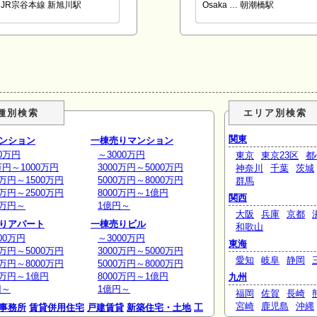
JR宗谷本線 新旭川駅
Osaka … 朝潮橋駅
種別検索
エリア別検索
関東
ンション
一棟売りマンション
0万円
～3000万円
東京
東京23区
都
万円～1000万円
3000万円～5000万円
神奈川
千葉
茨城
0万円～1500万円
5000万円～8000万円
群馬
0万円～2500万円
8000万円～1億円
関西
0万円～
1億円～
大阪
兵庫
京都
りアパート
一棟売りビル
和歌山
00万円
～3000万円
東海
0万円～5000万円
3000万円～5000万円
愛知
岐阜
静岡
0万円～8000万円
5000万円～8000万円
0万円～1億円
8000万円～1億円
九州
円～
1億円～
福岡
佐賀
長崎
宮崎
鹿児島
沖縄
事務所
賃貸併用住宅
戸建賃貸
新築住宅・土地
工