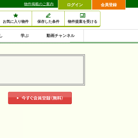
物件掲載のご案内
ログイン
会員登録
お気に入り物件
保存した条件
物件提案を受ける
し
学ぶ
動画チャンネル
セミナー情報検索
滞納・退去
相続・税金
金融・保険
空室対策
賃貸管理
土地活用
口コミ
特集から収益物件を探す
1,000万円以下小額投
早い者勝ち東京23区
10%以上アパート投
現況満室で安心物件
人気の築浅・新築物
資
資
件
内