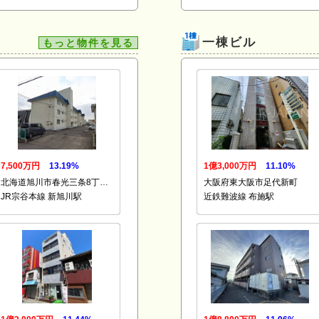
一棟ビル
もっと物件を見る
7,500万円
13.19%
1億3,000万円
11.10%
北海道旭川市春光三条8丁…
大阪府東大阪市足代新町
JR宗谷本線 新旭川駅
近鉄難波線 布施駅