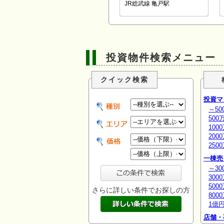
JR総武線 亀戸駅
投資物件検索メニュー
クイック検索
投資マ
～50
500
100
200
250
一棟売
～30
300
500
さらに詳しい条件でお探しの方
800
1億
店舗・