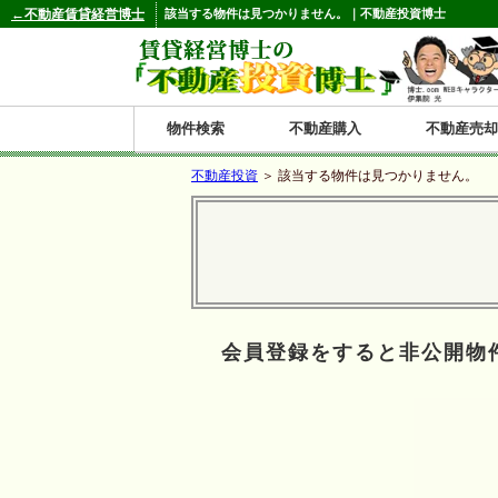
←不動産賃貸経営博士
該当する物件は見つかりません。｜不動産投資博士
物件検索
不動産購入
不動産売却
不動産投資
＞ 該当する物件は見つかりません。
都道府県別の収益物件一覧
北
東
関
信
東
関
中
九
神奈川
和歌山
鹿児島
青森
秋田
岩手
宮城
山形
福島
東京
埼玉
千葉
茨城
栃木
群馬
新潟
富山
石川
福井
長野
山梨
静岡
愛知
岐阜
三重
大阪
兵庫
京都
滋賀
奈良
鳥取
岡山
島根
広島
山口
香川
徳島
愛媛
高知
福岡
佐賀
長崎
熊本
大分
宮崎
沖縄
海
北
東
州・
海
西
国・
州
道
北
四
会員登録をすると非公開物
陸
国