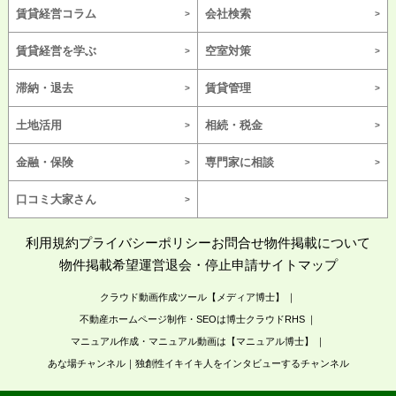
賃貸経営コラム
会社検索
賃貸経営を学ぶ
空室対策
滞納・退去
賃貸管理
土地活用
相続・税金
金融・保険
専門家に相談
口コミ大家さん
利用規約
プライバシーポリシー
お問合せ
物件掲載について
物件掲載希望
運営
退会・停止申請
サイトマップ
クラウド動画作成ツール【メディア博士】
不動産ホームページ制作・SEOは博士クラウドRHS
マニュアル作成・マニュアル動画は【マニュアル博士】
あな場チャンネル｜独創性イキイキ人をインタビューするチャンネル