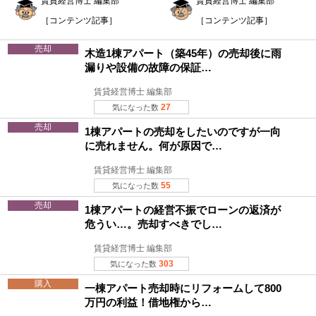
賃貸経営博士 編集部
賃貸経営博士 編集部
［コンテンツ記事］
［コンテンツ記事］
売却
木造1棟アパート（築45年）の売却後に雨
漏りや設備の故障の保証…
賃貸経営博士 編集部
27
気になった数
売却
1棟アパートの売却をしたいのですが一向
に売れません。何が原因で…
賃貸経営博士 編集部
55
気になった数
売却
1棟アパートの経営不振でローンの返済が
危うい…。売却すべきでし…
賃貸経営博士 編集部
303
気になった数
購入
一棟アパート売却時にリフォームして800
万円の利益！借地権から…