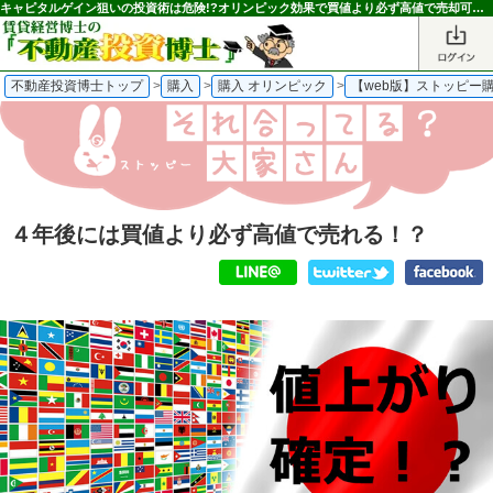
キャピタルゲイン狙いの投資術は危険!?オリンピック効果で買値より必ず高値で売却可能なのか？＜それ合ってる？大家さん＞｜不動産投資博士
不動産投資博士トップ
>
購入
>
購入 オリンピック
>
【web版】ストッピー
４年後には買値より必ず高値で売れる！？