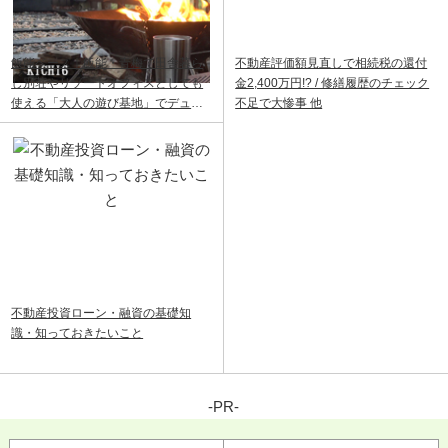
飯能ベース｜飯能・青梅で田舎暮ら
不動産評価額見直しで相続税の還付
し別荘やリゾートオフィスとしても
金2,400万円!? / 修繕履歴のチェック
使える「大人の遊び基地」でデュア
不足で大惨事 他
ルライフ
不動産投資ローン・融資の基礎知
識・知っておきたいこと
-PR-