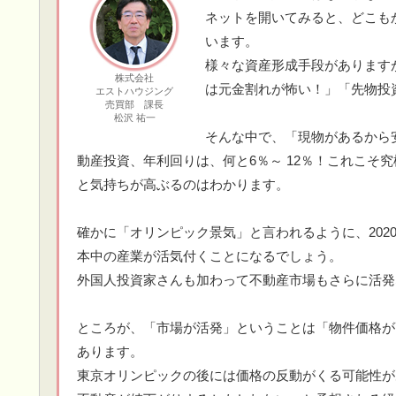
ネットを開いてみると、どこも
います。
様々な資産形成手段がありますが
株式会社
は元金割れが怖い！」「先物投
エストハウジング
売買部 課長
松沢 祐一
そんな中で、「現物があるから
動産投資、年利回りは、何と6％～ 12％！これこそ
と気持ちが高ぶるのはわかります。
確かに「オリンピック景気」と言われるように、202
本中の産業が活気付くことになるでしょう。
外国人投資家さんも加わって不動産市場もさらに活発
ところが、「市場が活発」ということは「物件価格が
あります。
東京オリンピックの後には価格の反動がくる可能性が