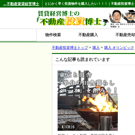
←不動産賃貸経営博士
とにかく早く投資物件を購入したい！！！｜不動産投資博士
物件検索
不動産購入
不動産売却
不動産投資博士トップ
>
購入
>
購入 オリンピック
都道府県別の収益物件一覧
こんな記事も読まれています
北
東
関
信
東
関
中
九
神奈川
和歌山
鹿児島
青森
秋田
岩手
宮城
山形
福島
東京
埼玉
千葉
茨城
栃木
群馬
新潟
富山
石川
福井
長野
山梨
静岡
愛知
岐阜
三重
大阪
兵庫
京都
滋賀
奈良
鳥取
岡山
島根
広島
山口
香川
徳島
愛媛
高知
福岡
佐賀
長崎
熊本
大分
宮崎
沖縄
海
北
東
州・
海
西
国・
州
道
北
四
陸
国