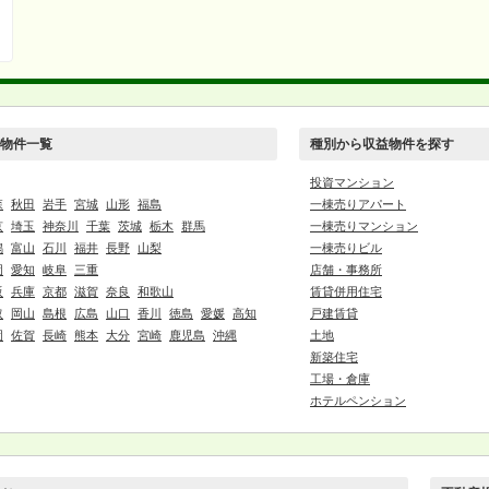
物件一覧
種別から収益物件を探す
投資マンション
森
秋田
岩手
宮城
山形
福島
一棟売りアパート
京
埼玉
神奈川
千葉
茨城
栃木
群馬
一棟売りマンション
潟
富山
石川
福井
長野
山梨
一棟売りビル
岡
愛知
岐阜
三重
店舗・事務所
阪
兵庫
京都
滋賀
奈良
和歌山
賃貸併用住宅
取
岡山
島根
広島
山口
香川
徳島
愛媛
高知
戸建賃貸
岡
佐賀
長崎
熊本
大分
宮崎
鹿児島
沖縄
土地
新築住宅
工場・倉庫
ホテルペンション