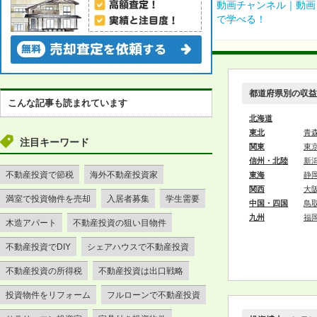
都道府県別の収益
こんな記事も読まれています
北海道
東北
青
注目キーワード
関東
東
信州・北陸
新
不動産投資で節税
海外不動産投資家
東海
静
関西
大
満室で投資物件を売却
入居者募集
学生需要
中国・四国
鳥
九州
福
木造アパート
不動産投資の狙い目物件
不動産投資でDIY
シェアハウスで不動産投資
不動産投資の所得税
不動産投資は出口戦略
投資物件をリフォーム
フルローンで不動産投資