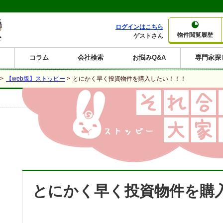
ログインはこちら
物件閲覧履歴
ゲストさん
コラム
会社検索
お悩みQ&A
専門家探
大家さんコラム
賃貸経営コラム
購入コラム
売却コラム
>
【web版】ストッピー
>
とにかく早く投資物件を購入したい！！！
種別から収益物件を探す
利回りから収益物件を探す
一棟売りマンション
一棟売りアパート
ホテルペンション
投資マンション
一棟売りビル
店舗・事務所
賃貸併用住宅
工場・倉庫
戸建賃貸
新築住宅
土地
利回り10%以上
利回り11%以上
利回り12%以上
利回り13%以上
利回り14%以上
利回り15%以上
利回り16%以上
利回り7%以上
利回り8%以上
利回り9%以上
とにかく早く投資物件を購