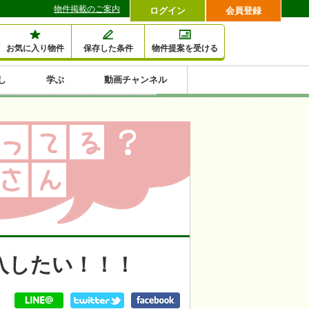
物件掲載のご案内
ログイン
会員登録
お気に入り物件
保存した条件
物件提案を受ける
し
学ぶ
動画チャンネル
セミナー情報検索
滞納・退去
相続・税金
金融・保険
空室対策
賃貸管理
土地活用
口コミ
特集から収益物件を探す
1,000万円以下小額投
早い者勝ち東京23区
10%以上アパート投
現況満室で安心物件
人気の築浅・新築物
資
資
件
内
入したい！！！