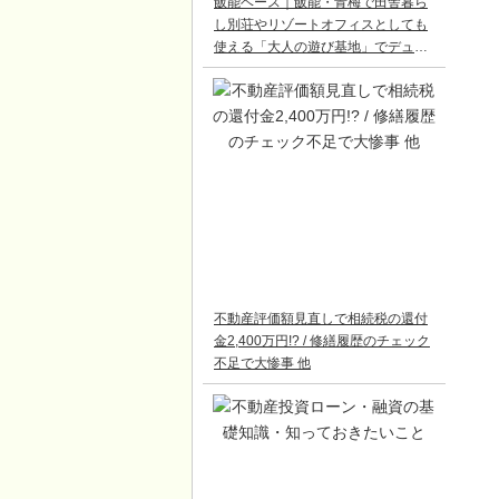
飯能ベース｜飯能・青梅で田舎暮ら
し別荘やリゾートオフィスとしても
使える「大人の遊び基地」でデュア
ルライフ
不動産評価額見直しで相続税の還付
金2,400万円!? / 修繕履歴のチェック
不足で大惨事 他