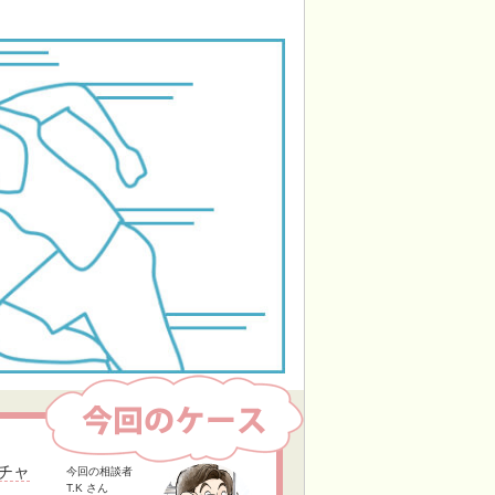
チャ
今回の相談者
T.K さん