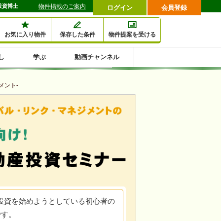
投資博士
物件掲載のご案内
ログイン
会員登録
お気に入り物件
保存した条件
物件提案を受ける
し
学ぶ
動画チャンネル
セミナー情報検索
滞納・退去
相続・税金
金融・保険
空室対策
賃貸管理
土地活用
口コミ
特集から収益物件を探す
メント-
1,000万円以下小額投
早い者勝ち東京23区
10%以上アパート投
現況満室で安心物件
人気の築浅・新築物
資
資
件
内
投資を始めようとしている初心者の
です。