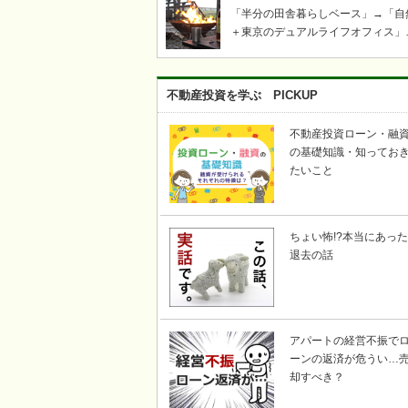
「半分の田舎暮らしベース」→「自
＋東京のデュアルライフオフィス」
「ツリーハウス・芝生・ウッドデッ
キ」「奥多摩・青梅飯能キャンプ・
き火・薪ストーブ」etc……東京か
不動産投資を学ぶ PICKUP
い自然豊かな川のそばで、上記キー
ードの不動産を探して｜KICHI6（
不動産投資ローン・融
ロク）
の基礎知識・知ってお
たいこと
ちょい怖!?本当にあった
退去の話
アパートの経営不振で
ーンの返済が危うい…
却すべき？