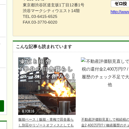
東京都渋谷区道玄坂1丁目12番1号
渋谷マークシティウエスト14階
http://ww
！
TEL.03-6415-6525
こ
FAX.03-3770-6020
の
こんな記事も読まれています
、
も
飯能ベース｜飯能・青梅で田舎暮ら
不動産評価額見直しで相続税
し別荘やリゾートオフィスとしても
金2,400万円!? / 修繕履歴の