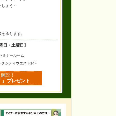
ましょう～
談を承ります。
曜日・土曜日】
セミナールーム
ークシティウエスト14F
く解説！
 』プレゼント