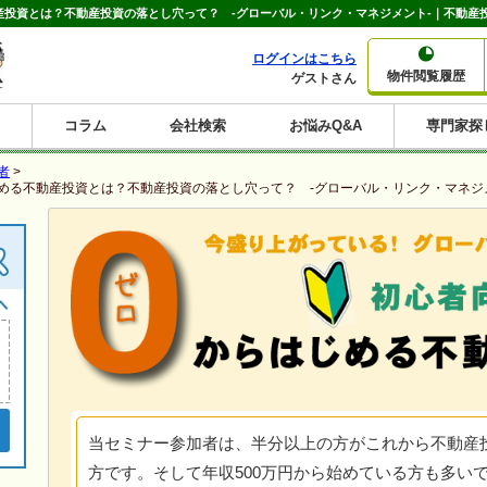
産投資とは？不動産投資の落とし穴って？ -グローバル・リンク・マネジメント-｜不動産
ログインはこちら
物件閲覧履歴
ゲストさん
コラム
会社検索
お悩みQ&A
専門家探
大家さんコラム
賃貸経営コラム
購入コラム
売却コラム
者
>
種別から収益物件を探す
利回りから収益物件を探す
じめる不動産投資とは？不動産投資の落とし穴って？ -グローバル・リンク・マネジ
一棟売りマンション
一棟売りアパート
ホテルペンション
投資マンション
一棟売りビル
店舗・事務所
賃貸併用住宅
工場・倉庫
戸建賃貸
新築住宅
土地
利回り10%以上
利回り11%以上
利回り12%以上
利回り13%以上
利回り14%以上
利回り15%以上
利回り16%以上
利回り7%以上
利回り8%以上
利回り9%以上
当セミナー参加者は、半分以上の方がこれから不動産
方です。そして年収500万円から始めている方も多い