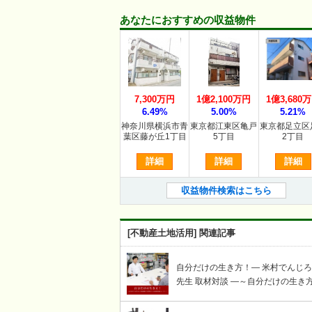
あなたにおすすめの収益物件
7,300万円
1億2,100万円
1億3,680
6.49%
5.00%
5.21%
神奈川県横浜市青
東京都江東区亀戸
東京都足立区
葉区藤が丘1丁目
5丁目
2丁目
詳細
詳細
詳細
収益物件検索はこちら
[不動産土地活用] 関連記事
自分だけの生き方！― 米村でんじ
先生 取材対談 ―～自分だけの生き
謳歌する賢者への岩崎せいじ取材対
コーナー～