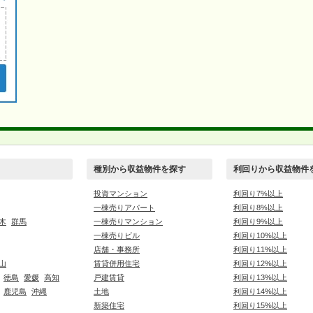
種別から収益物件を探す
利回りから収益物件
投資マンション
利回り7%以上
一棟売りアパート
利回り8%以上
木
群馬
一棟売りマンション
利回り9%以上
一棟売りビル
利回り10%以上
店舗・事務所
利回り11%以上
山
賃貸併用住宅
利回り12%以上
徳島
愛媛
高知
戸建賃貸
利回り13%以上
鹿児島
沖縄
土地
利回り14%以上
新築住宅
利回り15%以上