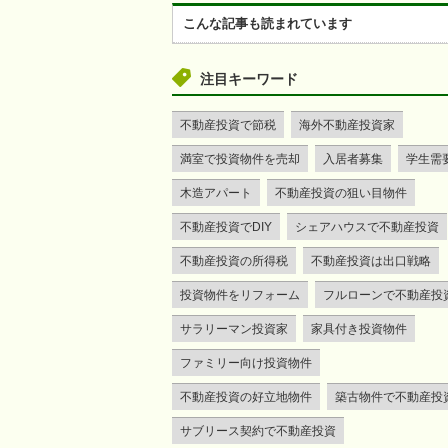
こんな記事も読まれています
注目キーワード
不動産投資で節税
海外不動産投資家
満室で投資物件を売却
入居者募集
学生需
木造アパート
不動産投資の狙い目物件
不動産投資でDIY
シェアハウスで不動産投資
不動産投資の所得税
不動産投資は出口戦略
投資物件をリフォーム
フルローンで不動産投
サラリーマン投資家
家具付き投資物件
ファミリー向け投資物件
不動産投資の好立地物件
築古物件で不動産投
サブリース契約で不動産投資