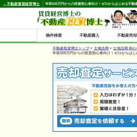
←不動産賃貸経営博士
年収500万円からの投資初心者向け！ゼロからはじめる不動
物件検索
不動産購入
不動産売却
不動産投資博士トップ
>
土地活用
>
土地活用 初心
都道府県別の収益物件一覧
年収500万円からの投資初心者向け！ゼロからは
北
東
関
信
東
関
中
九
神奈川
和歌山
鹿児島
青森
秋田
岩手
宮城
山形
福島
東京
埼玉
千葉
茨城
栃木
群馬
新潟
富山
石川
福井
長野
山梨
静岡
愛知
岐阜
三重
大阪
兵庫
京都
滋賀
奈良
鳥取
岡山
島根
広島
山口
香川
徳島
愛媛
高知
福岡
佐賀
長崎
熊本
大分
宮崎
沖縄
海
北
東
州・
海
西
国・
州
道
北
四
陸
国