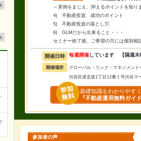
資
～実例をまじえ、抑えるポイントを知り
4) 不動産投資、成功のポイント
5) 不動産投資の落とし穴
6) GLMだから出来ること・・・
法
セミナー終了後、ご希望の方には個別相
毎週開催
しています
【隔週木
開催日時
開催場所
グローバル・リンク・マネジメント
渋谷区道玄坂1丁目12番１号
渋谷マ
基礎知識をわかりやす
『不動産運用無料ガイド
ク
て
参加者の声