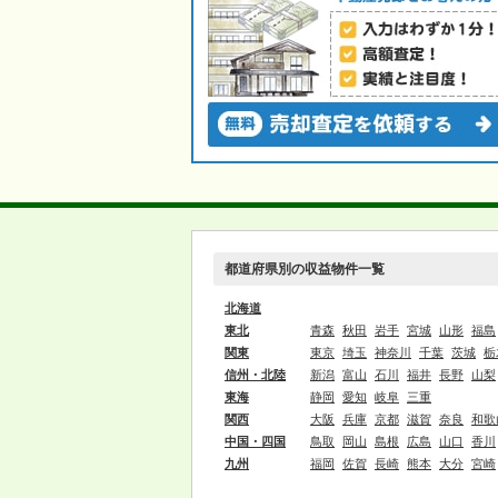
都道府県別の収益物件一覧
北海道
東北
青森
秋田
岩手
宮城
山形
福島
関東
東京
埼玉
神奈川
千葉
茨城
栃
信州・北陸
新潟
富山
石川
福井
長野
山梨
東海
静岡
愛知
岐阜
三重
関西
大阪
兵庫
京都
滋賀
奈良
和歌
中国・四国
鳥取
岡山
島根
広島
山口
香川
九州
福岡
佐賀
長崎
熊本
大分
宮崎