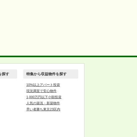
を探す
特集から収益物件を探す
10%以上アパート投資
現況満室で安心物件
1,000万円以下小額投資
人気の築浅・新築物件
早い者勝ち東京23区内