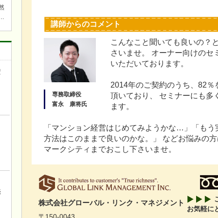
然
講師からのコメント
焚
こんなこと聞いても良いの？
ら近
さいませ。 オーナー向けのセ
ワ
いただいております。
キチ
資
き
2014年のご契約のうち、82
専務取締役
頂いており、 セミナーにも多
富永 康将氏
ます。
「マンション経営はじめてみようかな…」「もう
方法はこのままで良いのかな。」 などお悩みの
マークシティまでおこし下さいませ。
ロ
売
株式会社グローバル・リンク・マネジメント
お気軽に
〒150-0043