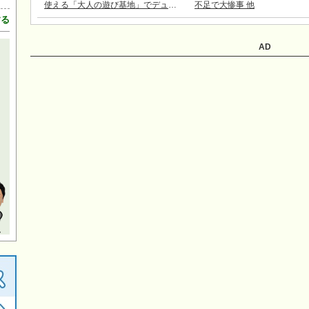
使える「大人の遊び基地」でデュア
不足で大惨事 他
する
ルライフ
AD