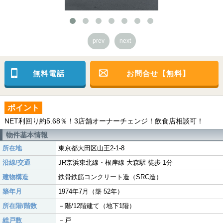
prev
next
無料電話
お問合せ【無料】
ポイント
NET利回り約5.68％！3店舗オーナーチェンジ！飲食店相談可！
物件基本情報
所在地
東京都大田区山王2-1-8
沿線/交通
JR京浜東北線・根岸線 大森駅 徒歩 1分
建物構造
鉄骨鉄筋コンクリート造（SRC造）
築年月
1974年7月（築 52年）
所在階/階数
－階/12階建て（地下1階）
総戸数
－戸