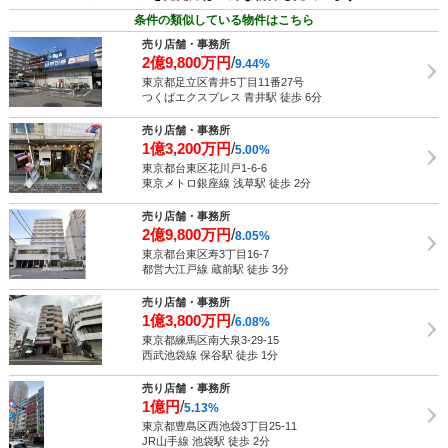
条件の類似している物件はこちら
売り店舗・事務所
2億9,800万円
/
9.44%
東京都足立区青井5丁目11番27号
つくばエクスプレス 青井駅 徒歩 6分
売り店舗・事務所
1億3,200万円
/
5.00%
東京都台東区花川戸1-6-6
東京メトロ銀座線 浅草駅 徒歩 2分
売り店舗・事務所
2億9,800万円
/
8.05%
東京都台東区寿3丁目16-7
都営大江戸線 蔵前駅 徒歩 3分
売り店舗・事務所
1億3,800万円
/
6.08%
東京都練馬区南大泉3-29-15
西武池袋線 保谷駅 徒歩 1分
売り店舗・事務所
1億円
/
5.13%
東京都豊島区西池袋3丁目25-11
JR山手線 池袋駅 徒歩 2分