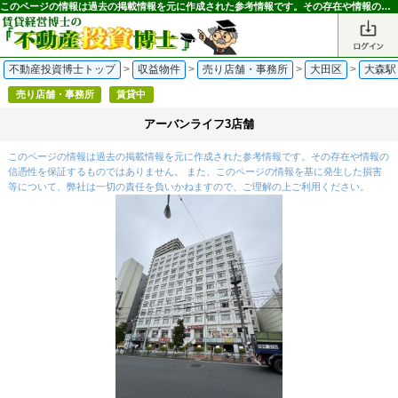
このページの情報は過去の掲載情報を元に作成された参考情報です。その存在や情報の信憑性を保証するものではありません。｜不動産投資博士
不動産投資博士トップ
>
収益物件
>
売り店舗・事務所
>
大田区
>
大森駅
売り店舗・事務所
賃貸中
アーバンライフ3店舗
このページの情報は過去の掲載情報を元に作成された参考情報です。その存在や情報の
信憑性を保証するものではありません。 また、このページの情報を基に発生した損害
等について、弊社は一切の責任を負いかねますので、ご理解の上ご利用ください。