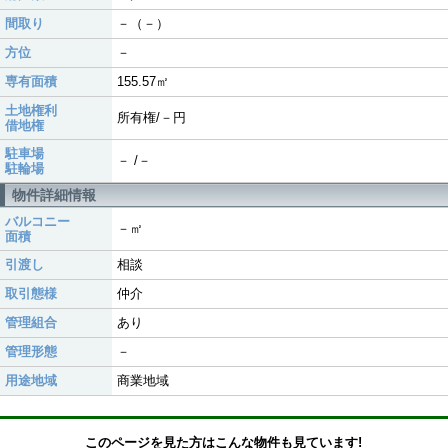
間取り
－（－）
方位
－
専有面積
155.57㎡
土地権利
所有権/－円
借地権
駐車場
－ /－
駐輪場
物件詳細情報
バルコニー
－㎡
面積
引渡し
相談
取引態様
仲介
管理組合
あり
管理形態
－
用途地域
商業地域
このページを見た方はこんな物件も見ています!