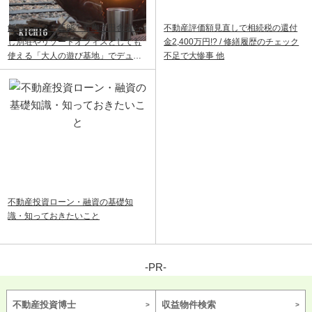
飯能ベース｜飯能・青梅で田舎暮ら
不動産評価額見直しで相続税の還付
し別荘やリゾートオフィスとしても
金2,400万円!? / 修繕履歴のチェック
使える「大人の遊び基地」でデュア
不足で大惨事 他
ルライフ
不動産投資ローン・融資の基礎知
識・知っておきたいこと
-PR-
不動産投資博士
収益物件検索