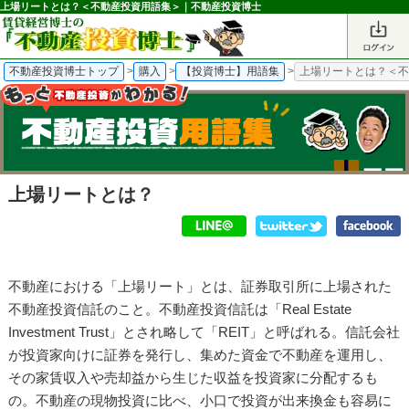
上場リートとは？＜不動産投資用語集＞｜不動産投資博士
不動産投資博士トップ
>
購入
>
【投資博士】用語集
>
上場リートとは？＜
上場リートとは？
不動産における「上場リート」とは、証券取引所に上場された
不動産投資信託のこと。不動産投資信託は「Real Estate
Investment Trust」とされ略して「REIT」と呼ばれる。信託会社
が投資家向けに証券を発行し、集めた資金で不動産を運用し、
その家賃収入や売却益から生じた収益を投資家に分配するも
の。不動産の現物投資に比べ、小口で投資が出来換金も容易に