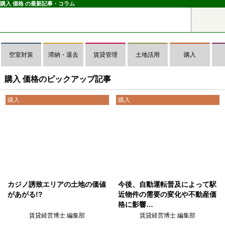
購入 価格 の最新記事・コラム
空室対策
滞納・退去
賃貸管理
土地活用
購入
購入 価格のピックアップ記事
購入
購入
カジノ誘致エリアの土地の価値
今後、自動運転普及によって駅
があがる!?
近物件の需要の変化や不動産価
格に影響…
賃貸経営博士 編集部
賃貸経営博士 編集部