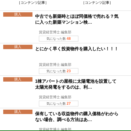
［コンテンツ記事］
［コンテンツ記事］
購入
中古でも新築時とほぼ同価格で売れる？気
に入った新築マンション検…
賃貸経営博士 編集部
48
気になった数
購入
とにかく早く投資物件を購入したい！！！
賃貸経営博士 編集部
23
気になった数
購入
1棟アパートの屋根に太陽電池を設置して
太陽光発電をするのは、利…
賃貸経営博士 編集部
27
気になった数
購入
保有している収益物件の購入価格がわから
ない場合、調べる方法はあ…
賃貸経営博士 編集部