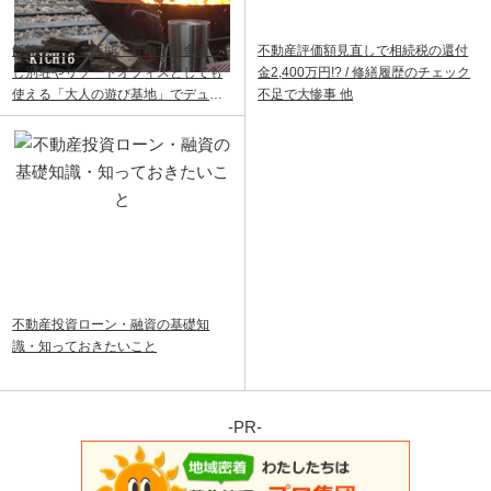
飯能ベース｜飯能・青梅で田舎暮ら
不動産評価額見直しで相続税の還付
し別荘やリゾートオフィスとしても
金2,400万円!? / 修繕履歴のチェック
使える「大人の遊び基地」でデュア
不足で大惨事 他
ルライフ
不動産投資ローン・融資の基礎知
識・知っておきたいこと
-PR-