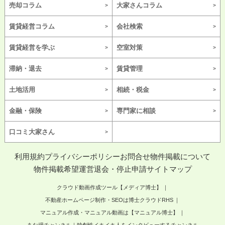
売却コラム
大家さんコラム
賃貸経営コラム
会社検索
賃貸経営を学ぶ
空室対策
滞納・退去
賃貸管理
土地活用
相続・税金
金融・保険
専門家に相談
口コミ大家さん
利用規約
プライバシーポリシー
お問合せ
物件掲載について
物件掲載希望
運営
退会・停止申請
サイトマップ
クラウド動画作成ツール【メディア博士】
不動産ホームページ制作・SEOは博士クラウドRHS
マニュアル作成・マニュアル動画は【マニュアル博士】
あな場チャンネル｜独創性イキイキ人をインタビューするチャンネル