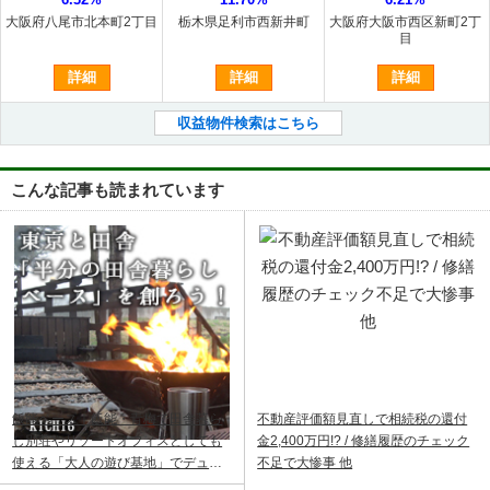
大阪府八尾市北本町2丁目
栃木県足利市西新井町
大阪府大阪市西区新町2丁
目
詳細
詳細
詳細
収益物件検索はこちら
こんな記事も読まれています
飯能ベース｜飯能・青梅で田舎暮ら
不動産評価額見直しで相続税の還付
し別荘やリゾートオフィスとしても
金2,400万円!? / 修繕履歴のチェック
使える「大人の遊び基地」でデュア
不足で大惨事 他
ルライフ