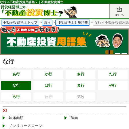
な行＜不動産投資用語集＞｜不動産投資博士
不動産投資博士トップ
>
購入
>
【投資博士】用語集
>
な行＜不動産投資用
な行
あ行
か行
さ行
た行
な行
は行
ま行
や行
ら行
わ行
英数
の
延床面積
法面
ノンリコースローン